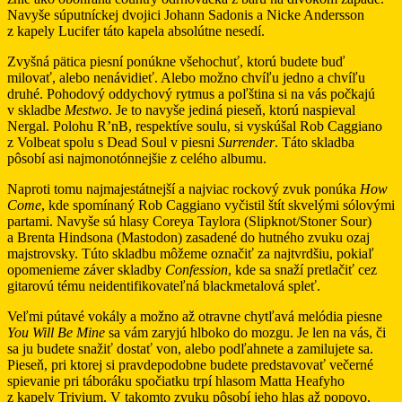
Navyše súputníckej dvojici Johann Sadonis a Nicke Andersson
z kapely Lucifer táto kapela absolútne nesedí.
Zvyšná pätica piesní ponúkne všehochuť, ktorú budete buď
milovať, alebo nenávidieť. Alebo možno chvíľu jedno a chvíľu
druhé. Pohodový oddychový rytmus a poľština si na vás počkajú
v skladbe
Mestwo
. Je to navyše jediná pieseň, ktorú naspieval
Nergal. Polohu R’nB, respektíve soulu, si vyskúšal Rob Caggiano
z Volbeat spolu s Dead Soul v piesni
Surrender
. Táto skladba
pôsobí asi najmonotónnejšie z celého albumu.
Naproti tomu najmajestátnejší a najviac rockový zvuk ponúka
How
Come
, kde spomínaný Rob Caggiano vyčistil štít skvelými sólovými
partami. Navyše sú hlasy Coreya Taylora (Slipknot/Stoner Sour)
a Brenta Hindsona (Mastodon) zasadené do hutného zvuku ozaj
majstrovsky. Túto skladbu môžeme označiť za najtvrdšiu, pokiaľ
opomenieme záver skladby
Confession
, kde sa snaží pretlačiť cez
gitarovú tému neidentifikovateľná blackmetalová spleť.
Veľmi pútavé vokály a možno až otravne chytľavá melódia piesne
You Will Be Mine
sa vám zaryjú hlboko do mozgu. Je len na vás, či
sa ju budete snažiť dostať von, alebo podľahnete a zamilujete sa.
Pieseň, pri ktorej si pravdepodobne budete predstavovať večerné
spievanie pri táboráku spočiatku trpí hlasom Matta Heafyho
z kapely Trivium. V takomto zvuku pôsobí jeho hlas až popovo.