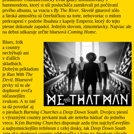
hammondom, ktorý si uši poslucháča zamilovali pri počúvaní
prvého albumu, sa vracia s
By The River
. Skvelé gitarové sólo
a široká atmosféra sú čerešničkou na torte, nehovoriac o milom
prekvapení v podobe Ihsahna z kapely Emperor, ktorý do tejto
piesne dokonale zapadol. Jedným slovom, zimomriavky. Najviac ale
na debut odkazuje určite bluesová
Coming Home
.
Blues, folk
a country
nechýbajú ani
v ďalších
skladbách.
Dobrým príkladom
je
Run With The
Devil
. Bluesové
prvky sú tu ale
doplnené oveľa
súčasnejším
zvukom. A to isté
sa dá povedať aj
o piesňach
Burning Churches
a
Deep Down South
. Dvojicu piesní
s výraznými country prvkami inak ale netreba hádzať do jedného
vreca. Kým
Burning Churches
disponuje azda tým najchytľavejším
a najhymnickejším refrénom z celej dosky, tak
Deep Down South
znie ako obohraná country odrhovačka z baru na divokom západe.