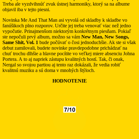
Treba ale vyzdvihnúť zvuk ústnej harmoniky, ktorý sa na albume
objavil iba v tejto piesni.
Novinka Me And That Man asi vyvolá od skladby k skladbe vo
fanúšikoch plno rozporov. Určite jej treba venovať viac než jedno
vypočutie. Prinajmenšom niektorým konkrétnym piesňam. Pokiaľ
ste nepočuli prvý album, možno sa vám
New Man, New Songs,
Same Shit, Vol. 1
bude počúvať o čosi jednoduchšie. Ak ste si však
debut zamilovali, budete novinke pravdepodobne prichádzať na
chuť trochu dlhšie a hlavne pocítite vo veľkej miere absenciu Johna
Portera. A to aj napriek zástupu kvalitných hostí. Tak, či onak,
Nergal so svojou partiou aj tento raz dokázali, že vedia robiť
kvalitnú muziku a sú doma v mnohých štýloch.
HODNOTENIE