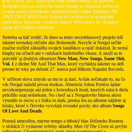
Keď v roku 2017 vypochodovala kontroverzná, ale zároveň
ikonická postava svetového black metalu na hudobnú scénu so
svojím novým projektom, mnohým padla sánka. Formácia ME
AND THAT MAN bola šokujúcim zvratom (a to aj napriek
predošlým dôkazom v podobe kapely Wolverine), že Nergal je
doma aj v čistých vokáloch.
Netreba sa báť tvrdiť, že dnes sa tento necrobluesový projekt teší
takmer rovnakej obľube ako Behemoth. Navyše si Nergal určite
značne rozšíril základňu svojich fanúšikov a opäť dokázal, že nemá
klapky na očiach ani v otázkach hudobného vkusu. A snaží sa to
potvrdiť aj druhým albumom
New Man, New Songs, Same Shit,
Vol. 1
z dielne Me And That Man, ktorý vychádza takmer na deň
presne tri roky po debute 27. marca pod štítkom Napalm Records.
V určitom slova zmysle sa mu to aj darí. Avšak nečakajte to, na čo
vás Nergal naladil prvou doskou. Absenciu Johna Portera úplne
nevykompenzuje ani jeden z hviezdnych hostí, ktorých ruku k dielu
priložilo ozaj neúrekom. No i keď sa z Nergalovho bluesu akosi
vytratilo to necro a z folku to dark, predsa len na albume nájdete aj
kúsky, ktoré v človeku vyvolajú rovnaké pocity ako album
Songs
Of Love And Death
.
Ponurá atmosféra, mierne tempo a hlboký hlas Jérômeho Reutera
v slohách či vydarené refrény skladby
Man Of The Cross
sú prvým
príkladom. Charakteristický zvuk gitary kombinovaný s