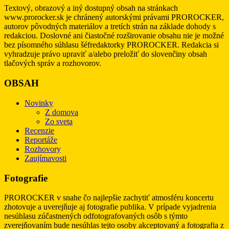
Textový, obrazový a iný dostupný obsah na stránkach
www.prorocker.sk je chránený autorskými právami PROROCKER,
autorov pôvodných materiálov a tretích strán na základe dohody s
redakciou. Doslovné ani čiastočné rozširovanie obsahu nie je možné
bez písomného súhlasu šéfredaktorky PROROCKER. Redakcia si
vyhradzuje právo upraviť a/alebo preložiť do slovenčiny obsah
tlačových správ a rozhovorov.
OBSAH
Novinky
Z domova
Zo sveta
Recenzie
Reportáže
Rozhovory
Zaujímavosti
Fotografie
PROROCKER v snahe čo najlepšie zachytiť atmosféru koncertu
zhotovuje a uverejňuje aj fotografie publika. V prípade vyjadrenia
nesúhlasu zúčastnených odfotografovaných osôb s týmto
zverejňovaním bude nesúhlas tejto osoby akceptovaný a fotografia z