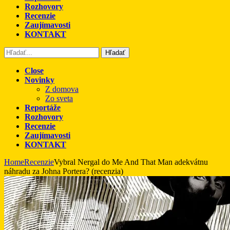
Rozhovory
Recenzie
Zaujímavosti
KONTAKT
Hľadať
Close
Novinky
Z domova
Zo sveta
Reportáže
Rozhovory
Recenzie
Zaujímavosti
KONTAKT
Home
Recenzie
Vybral Nergal do Me And That Man adekvátnu
náhradu za Johna Portera? (recenzia)