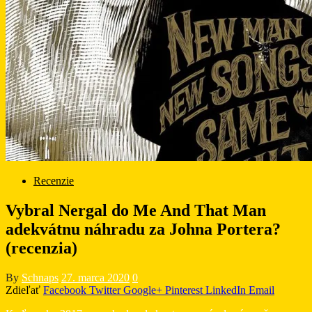
Recenzie
Vybral Nergal do Me And That Man
adekvátnu náhradu za Johna Portera?
(recenzia)
By
Schnaps
27. marca 2020
0
Zdieľať
Facebook
Twitter
Google+
Pinterest
LinkedIn
Email