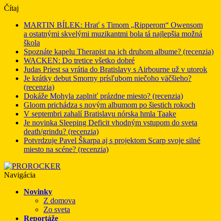
Čítaj
MARTIN BÍLEK: Hrať s Timom „Ripperom“ Owensom
a ostatnými skvelými muzikantmi bola tá najlepšia možná
škola
Spoznáte kapelu Therapist na ich druhom albume? (recenzia)
WACKEN: Do tretice všetko dobré
Judas Priest sa vrátia do Bratislavy s Airbourne už v utorok
Je krátky debut Smorny prísľubom niečoho väčšieho?
(recenzia)
Dokáže Mohyla zaplniť prázdne miesto? (recenzia)
Gloom prichádza s novým albumom po šiestich rokoch
V septembri zahalí Bratislavu nórska hmla Taake
Je novinka Sleeping Deficit vhodným vstupom do sveta
death/grindu? (recenzia)
Potvrdzuje Pavel Škarpa aj s projektom Scarp svoje silné
miesto na scéne? (recenzia)
Navigácia
Novinky
Z domova
Zo sveta
Reportáže