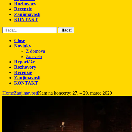
Rozhovory
Recenzie
Zaujímavosti
KONTAKT
Hľadať
Close
Novinky
Z domova
Zo sveta
Reportáže
Rozhovory
Recenzie
Zaujímavosti
KONTAKT
Home
Zaujímavosti
Kam na koncerty: 27. – 29. marec 2020