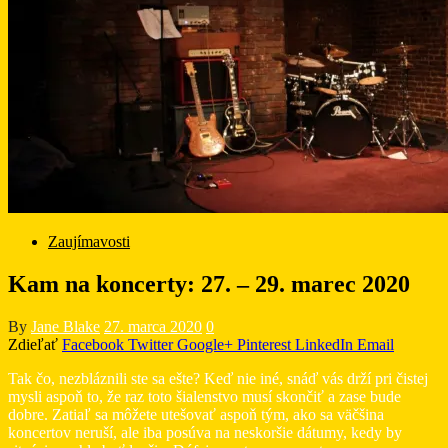
Zaujímavosti
Kam na koncerty: 27. – 29. marec 2020
By
Jane Blake
27. marca 2020
0
Zdieľať
Facebook
Twitter
Google+
Pinterest
LinkedIn
Email
Tak čo, nezbláznili ste sa ešte? Keď nie iné, snáď vás drží pri čistej
mysli aspoň to, že raz toto šialenstvo musí skončiť a zase bude
dobre. Zatiaľ sa môžete utešovať aspoň tým, ako sa väčšina
koncertov neruší, ale iba posúva na neskoršie dátumy, kedy by