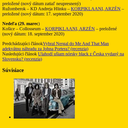
preložené (nový dátum zatiaľ neupresnený)
Ružomberok – KD Andreja Hlinku –
KORPIKLAANI, ARZÉN
–
preložené (nový dátum: 17. september 2020)
Nedeľa (29. marec
)
Košice – Collosseum –
KORPIKLAANI, ARZÉN
– preložené
(nový dátum: 18. september 2020)
Predchádzajúci článok
Vybral Nergal do Me And That Man
adekvátnu náhradu za Johna Portera? (recenzia)
Nasledujúci článok
Ulahodí ušiam nórsky black z Česka vydaný na
Slovensku? (recenzia)
Súvisiace