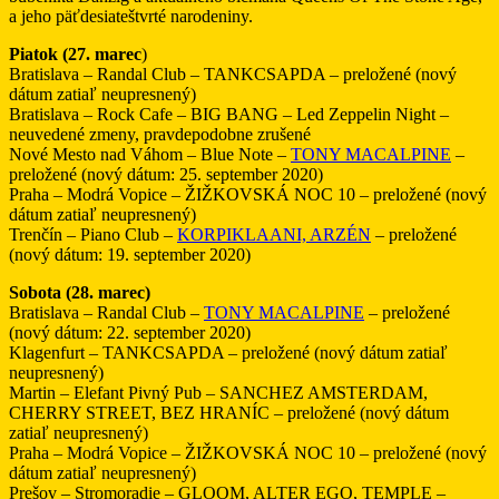
a jeho päťdesiateštvrté narodeniny.
Piatok (27. marec
)
Bratislava – Randal Club – TANKCSAPDA – preložené (nový
dátum zatiaľ neupresnený)
Bratislava – Rock Cafe – BIG BANG – Led Zeppelin Night –
neuvedené zmeny, pravdepodobne zrušené
Nové Mesto nad Váhom – Blue Note –
TONY MACALPINE
–
preložené (nový dátum: 25. september 2020)
Praha – Modrá Vopice – ŽIŽKOVSKÁ NOC 10 – preložené (nový
dátum zatiaľ neupresnený)
Trenčín – Piano Club –
KORPIKLAANI, ARZÉN
– preložené
(nový dátum: 19. september 2020)
Sobota (28. marec)
Bratislava – Randal Club –
TONY MACALPINE
– preložené
(nový dátum: 22. september 2020)
Klagenfurt – TANKCSAPDA – preložené (nový dátum zatiaľ
neupresnený)
Martin – Elefant Pivný Pub – SANCHEZ AMSTERDAM,
CHERRY STREET, BEZ HRANÍC – preložené (nový dátum
zatiaľ neupresnený)
Praha – Modrá Vopice – ŽIŽKOVSKÁ NOC 10 – preložené (nový
dátum zatiaľ neupresnený)
Prešov – Stromoradie – GLOOM, ALTER EGO, TEMPLE –