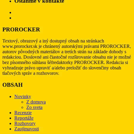
Ostaňme v kontakte
PROROCKER
Textový, obrazový a iný dostupný obsah na stránkach
www.prorocker.sk je chránený autorskými právami PROROCKER,
autorov pôvodných materiálov a tretích strán na základe dohody s
redakciou. Doslovné ani čiastočné rozširovanie obsahu nie je možné
bez písomného súhlasu šéfredaktorky PROROCKER. Redakcia si
vyhradzuje právo upraviť a/alebo preložiť do slovenčiny obsah
tlačových správ a rozhovorov.
OBSAH
Novinky
Z domova
Zo sveta
Recenzie
Reportáže
Rozhovory
Zaujímavosti