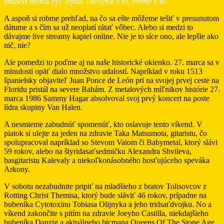
situácia mohla byť lepšia. Dúfajme v to, verme v to.
A aspoň si robme prehľad, na čo sa ešte môžeme tešiť v presunutom
dátume a s čím sa už neoplatí rátať vôbec. Alebo si medzi to
dávajme live streamy kapiel online. Nie je to síce ono, ale lepšie ako
nič, nie?
Ale pomedzi to poďme aj na naše historické okienko. 27. marca sa v
minulosti opäť dialo množstvo udalostí. Napríklad v roku 1513
španielsky objaviteľ Juan Ponce de León pri na svojej prvej ceste na
Floridu pristál na severe Bahám. Z metalových míľnikov histórie 27.
marca 1986 Sammy Hagar absolvoval svoj prvý koncert na poste
lídra skupiny Van Halen.
A nesmieme zabudnúť spomenúť, kto oslavuje tento víkend. V
piatok si ulejte za jeden na zdravie Taka Matsumota, gitaristu, čo
spolupracoval napríklad so Stevom Vaiom či Babymetal, ktorý slávi
59 rokov, alebo na štyridasaťsedmičku Alexandra Shvileva,
basgitaristu Kalevaly a niekoľkonásobného hosťujúceho speváka
Arkony.
V sobotu nezabudnite pripiť na mladšieho z bratov Tolisovcov z
Rotting Christ Themisa, ktorý bude sláviť 46 rokov, prípadne na
bubeníka Cytotoxinu Tobiasa Olijnyka a jeho tridsaťdvojku. No a
víkend zakončite s pitím na zdravie Joeyho Castilla, niekdajšieho
bubeníka Danzig a aktuálneho bicmana Queens Of The Stone Age,