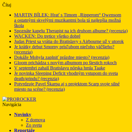
Čítaj
MARTIN BÍLEK: Hrať s Timom „Ripperom“ Owensom
a ostatnými skvelými muzikantmi bola tá najlepšia možná
škola
Spoznáte kapelu Therapist na ich druhom albume? (recenzia)
WACKEN: Do tretice všetko dobré
Judas Priest sa vrátia do Bratislavy s Airbourne už v utorok
Je krátky debut Smorny prísľubom niečoho väčšieho?
(recenzia)
Dokáže Mohyla zaplniť prázdne miesto? (recenzia)
Gloom prichádza s novým albumom po šiestich rokoch
V septembri zahalí Bratislavu nórska hmla Taake
Je novinka Sleeping Deficit vhodným vstupom do sveta
death/grindu? (recenzia)
Potvrdzuje Pavel Škarpa aj s projektom Scarp svoje silné
miesto na scéne? (recenzia)
Navigácia
Novinky
Z domova
Zo sveta
Reportáže