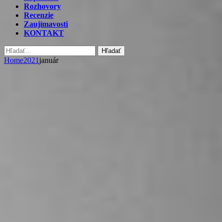
Rozhovory
Recenzie
Zaujímavosti
KONTAKT
Hľadať
Home
2021
január