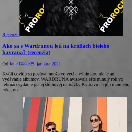
Recenzie
Ako sa s Wardrunou letí na krídlach bieleho
havrana? (recenzia)
Od
Jane Blake
25. januára 2021
Kvôli covidu sa posúva množstvo vecí a výnimkou nie je ani
vydávanie albumov. WARDRUNA avizovala ešte minulý rok vo
februári vydanie piatej štúdiovej nahrávky Kvitravn na jún minulého
roka, no…