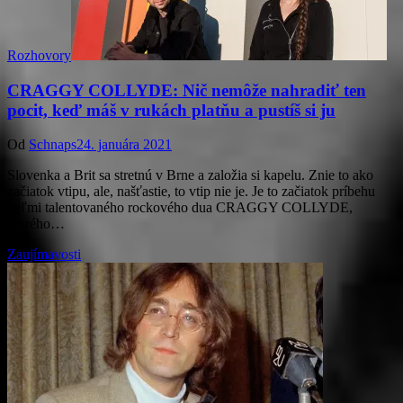
Rozhovory
CRAGGY COLLYDE: Nič nemôže nahradiť ten
pocit, keď máš v rukách platňu a pustíš si ju
Od
Schnaps
24. januára 2021
Slovenka a Brit sa stretnú v Brne a založia si kapelu. Znie to ako
začiatok vtipu, ale, našťastie, to vtip nie je. Je to začiatok príbehu
veľmi talentovaného rockového dua CRAGGY COLLYDE,
ktorého…
Zaujímavosti