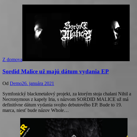
Z domova
Sordid Malice už majú dátum vydania EP
Od
Demo
26. januára 2021
Symfonický blackmetalový projekt, za ktorým stoja chalani Nihil a
Necronymous z kapely Iria, s názvom SORDID MALICE už má
definitívne dátum vydania svojho debutového EP. Bude to 19.
marca, niesť bude názov Whole…