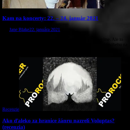
Kam na koncerty: 22. – 24. január 2021
Od
Jane Blake
22. januára 2021
Tak to vyzerá, že lockdownu sa ešte nejaký čas nezbavíme. Ale to
už ani nie je žiadna novinka, však? Raz sa snáď dočkáme nábehu na
normálne fungovanie života aj s…
Recenzie
Ako ďaleko za hranice žánru nazreli Voluptas?
(recenzia)