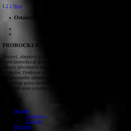
1
2
3
Next
Ostaňme v kontakte
PROROCKER
Textový, obrazový a iný dostupný obsah na stránkach
www.prorocker.sk je chránený autorskými právami PROROCKER,
autorov pôvodných materiálov a tretích strán na základe dohody s
redakciou. Doslovné ani čiastočné rozširovanie obsahu nie je možné
bez písomného súhlasu šéfredaktorky PROROCKER. Redakcia si
vyhradzuje právo upraviť a/alebo preložiť do slovenčiny obsah
tlačových správ a rozhovorov.
OBSAH
Novinky
Z domova
Zo sveta
Recenzie