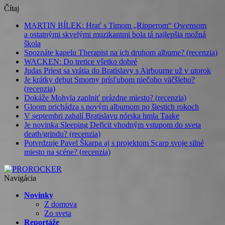
Čítaj
MARTIN BÍLEK: Hrať s Timom „Ripperom“ Owensom
a ostatnými skvelými muzikantmi bola tá najlepšia možná
škola
Spoznáte kapelu Therapist na ich druhom albume? (recenzia)
WACKEN: Do tretice všetko dobré
Judas Priest sa vrátia do Bratislavy s Airbourne už v utorok
Je krátky debut Smorny prísľubom niečoho väčšieho?
(recenzia)
Dokáže Mohyla zaplniť prázdne miesto? (recenzia)
Gloom prichádza s novým albumom po šiestich rokoch
V septembri zahalí Bratislavu nórska hmla Taake
Je novinka Sleeping Deficit vhodným vstupom do sveta
death/grindu? (recenzia)
Potvrdzuje Pavel Škarpa aj s projektom Scarp svoje silné
miesto na scéne? (recenzia)
Navigácia
Novinky
Z domova
Zo sveta
Reportáže