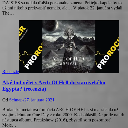
DAISIES sa udiala ďalšia personálna zmena. Pri tejto kapele by to
už ani nikoho prekvapiť nemalo, ale… V piatok 22. januára vydali
The…
Recenzie
Aký bol výlet s Arch Of Hell do starovekého
Egypta? (recenzia)
Od
Schnaps
27. januára 2021
Brnianska metalová formácia ARCH OF HELL si ma získala už
svojím debutom One Day z roku 2009. Keď ohlásili, že príde na trh
nástupca albumu Freakshow (2016), zbystril som pozornosť.
Moje…