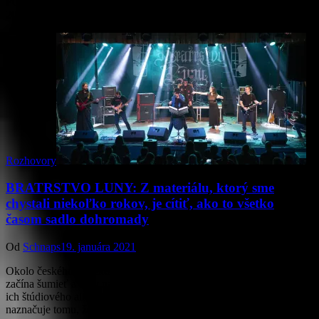
POWERWOLF podsúvali ešte minulý rok na jar. No od konca roka
2020 lákajú aj na grafiku a názov albumu, ktorý…
Rozhovory
BRATRSTVO LUNY: Z materiálu, ktorý sme
chystali niekoľko rokov, je cítiť, ako to všetko
časom sadlo dohromady
Od
Schnaps
19. januára 2021
Okolo českého gotického zoskupenia BRATRSTVO LUNY to
začína šumieť a vlny napätia sa dvíhajú čoraz vyššie. Od vydania
ich štúdiového albumu Carpe Diem ubehlo už šesť rokov a všetko
naznačuje tomu, že…