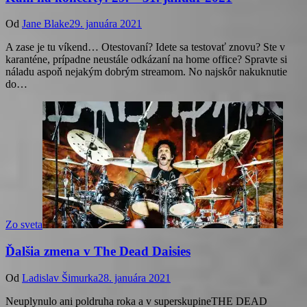
Od
Jane Blake
29. januára 2021
A zase je tu víkend… Otestovaní? Idete sa testovať znovu? Ste v
karanténe, prípadne neustále odkázaní na home office? Spravte si
náladu aspoň nejakým dobrým streamom. No najskôr nakuknutie
do…
Zo sveta
Ďalšia zmena v The Dead Daisies
Od
Ladislav Šimurka
28. januára 2021
Neuplynulo ani poldruha roka a v superskupineTHE DEAD