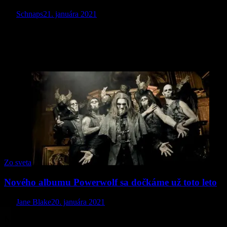
Od
Schnaps
21. januára 2021
V septembri 2020 vyšiel u pražských MetalGate druhý štúdiový
album blackmetalového zoskupenia VOLUPTAS. Oproti ich
debutu Ved Rums Ende ponúka Towards The Great White Nothing
podľa tlačovej správy k vydaniu tohto diela „kompaktnejšiu,…
Zo sveta
Nového albumu Powerwolf sa dočkáme už toto leto
Od
Jane Blake
20. januára 2021
Náznaky toho, že je kapela už v štúdiu, nemeckí vlci