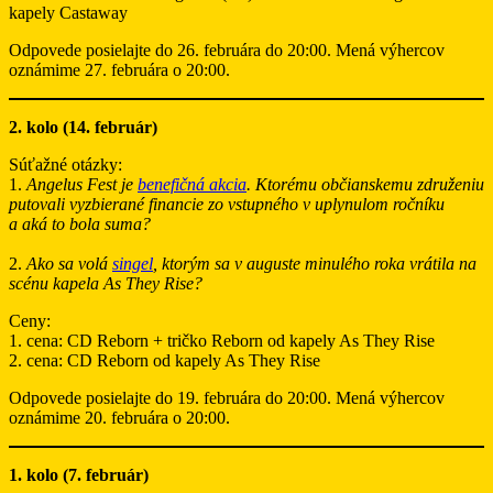
kapely Castaway
Odpovede posielajte do 26. februára do 20:00. Mená výhercov
oznámime 27. februára o 20:00.
2. kolo (14. február)
Súťažné otázky:
1.
Angelus Fest je
benefičná akcia
. Ktorému občianskemu združeniu
putovali vyzbierané financie zo vstupného v uplynulom ročníku
a aká to bola suma?
2.
Ako sa volá
singel
, ktorým sa v auguste minulého roka vrátila na
scénu kapela As They Rise?
Ceny:
1. cena: CD Reborn + tričko Reborn od kapely As They Rise
2. cena: CD Reborn od kapely As They Rise
Odpovede posielajte do 19. februára do 20:00. Mená výhercov
oznámime 20. februára o 20:00.
1. kolo (7. február)