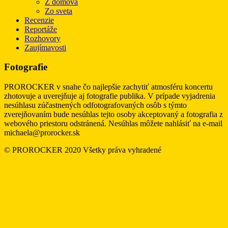
Z domova
Zo sveta
Recenzie
Reportáže
Rozhovory
Zaujímavosti
Fotografie
PROROCKER v snahe čo najlepšie zachytiť atmosféru koncertu
zhotovuje a uverejňuje aj fotografie publika. V prípade vyjadrenia
nesúhlasu zúčastnených odfotografovaných osôb s týmto
zverejňovaním bude nesúhlas tejto osoby akceptovaný a fotografia z
webového priestoru odstránená. Nesúhlas môžete nahlásiť na e-mail
michaela@prorocker.sk
© PROROCKER 2020 Všetky práva vyhradené