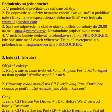
Podmienky sú jednoduché:
1. V pondelok si prečítate dve súťažné otázky.
2. Po odpovede na otázky nemusíte chodiť ďaleko, stačí si preklikať
naše články na www.prorocker.sk alebo navštíviť web festivalu
www.angelusfest.com
.
3. Správne odpovede na obidve otázky pošlete do soboty do 20:00
na mail
sutaz@prorocker.sk
. Nezabudnite pripísať svoje meno.
4. V nedeľu budete sledovať
facebookovú stránku PROROCKER
,
kde ohlásime mená dvoch výhercov. Tie budú zverejnené aj v
príbehoch na
instagramovom účte PROROCKER
.
3. kolo (21. február)
Súťažné otázky:
1.
Kedy a kde sa bude tento rok konať Angelus Fest a koľko
kapiel
na ňom vystúpi? Napíšte aspoň 3 z nich.
2.
Castaway vydali minulý rok EP Everflowing Past. Ktorá jeho
skladba je podľa našej
recenzie
jeho zlatým klincom?
Ceny:
1. cena: CD Before We Drown + tričko Before We Drown od
kapely Castaway
2. cena: CD Everflowing Past (EP) + tričko Everflowing Past od