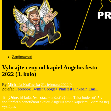
Zaujímavosti
Vyhrajte ceny od kapiel Angelus festu
2022 (3. kolo)
By
Michaela Kráľovská
21. februára 2022
0
Zdieľať
Facebook
Twitter
Google+
Pinterest
LinkedIn
Email
Tri týždne, tri kolá, šesť otázok a šesť výhier. Taká bude súťaž v
spolupráci s benefičnou akciou Angelus fest a kapelami, ktoré na nej
vystúpia.