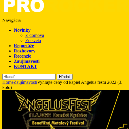
Navigácia
Novinky
Z domova
Zo sveta
Reportáže
Rozhovory
Recenzie
Zaujímavosti
KONTAKT
Hľadať
Home
Zaujímavosti
Vyhrajte ceny od kapiel Angelus festu 2022 (3.
kolo)