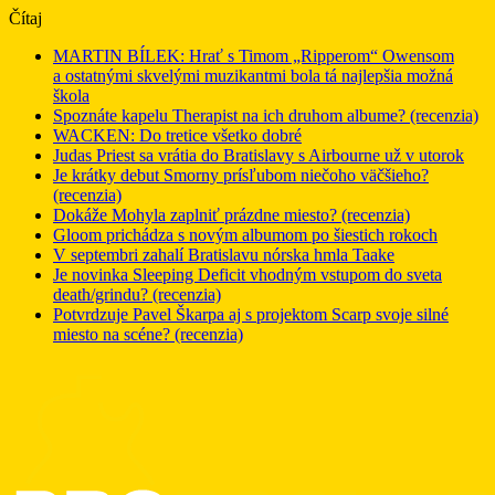
Čítaj
MARTIN BÍLEK: Hrať s Timom „Ripperom“ Owensom
a ostatnými skvelými muzikantmi bola tá najlepšia možná
škola
Spoznáte kapelu Therapist na ich druhom albume? (recenzia)
WACKEN: Do tretice všetko dobré
Judas Priest sa vrátia do Bratislavy s Airbourne už v utorok
Je krátky debut Smorny prísľubom niečoho väčšieho?
(recenzia)
Dokáže Mohyla zaplniť prázdne miesto? (recenzia)
Gloom prichádza s novým albumom po šiestich rokoch
V septembri zahalí Bratislavu nórska hmla Taake
Je novinka Sleeping Deficit vhodným vstupom do sveta
death/grindu? (recenzia)
Potvrdzuje Pavel Škarpa aj s projektom Scarp svoje silné
miesto na scéne? (recenzia)