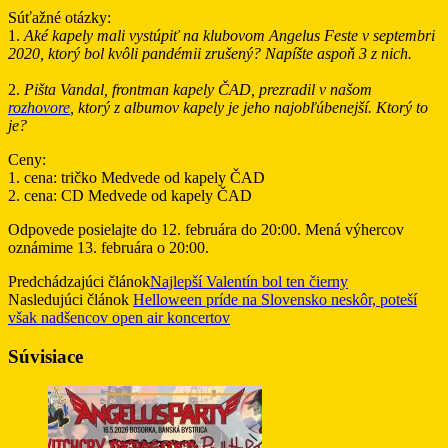
Súťažné otázky:
1.
Aké kapely mali vystúpiť na klubovom Angelus Feste v septembri
2020, ktorý bol kvôli pandémii zrušený? Napíšte aspoň 3 z nich.
2.
Pišta Vandal, frontman kapely ČAD, prezradil v našom
rozhovore
, ktorý z albumov kapely je jeho najobľúbenejší. Ktorý to
je?
Ceny:
1. cena: tričko Medvede od kapely ČAD
2. cena: CD Medvede od kapely ČAD
Odpovede posielajte do 12. februára do 20:00. Mená výhercov
oznámime 13. februára o 20:00.
Predchádzajúci článok
Najlepší Valentín bol ten čierny
Nasledujúci článok
Helloween príde na Slovensko neskôr, poteší
však nadšencov open air koncertov
Súvisiace