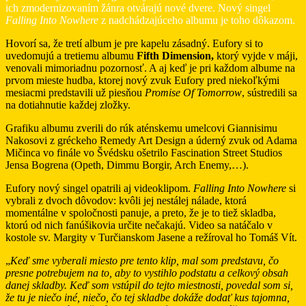
ich zmodernizovaním žánra otvárajú nové dvere. Nový singel
Falling Into Nowhere
z nadchádzajúceho albumu je toho dôkazom.
Hovorí sa, že tretí album je pre kapelu zásadný. Eufory si to
uvedomujú a tretiemu albumu
Fifth Dimension,
ktorý vyjde v máji,
venovali mimoriadnu pozornosť. A aj keď je pri každom albume na
prvom mieste hudba, ktorej nový zvuk Eufory pred niekoľkými
mesiacmi predstavili už piesňou
Promise Of Tomorrow
, sústredili sa
na dotiahnutie každej zložky.
Grafiku albumu zverili do rúk aténskemu umelcovi Giannisimu
Nakosovi z gréckeho Remedy Art Design a úderný zvuk od Adama
Mičinca vo finále vo Švédsku ošetrilo Fascination Street Studios
Jensa Bogrena (Opeth, Dimmu Borgir, Arch Enemy,…).
Eufory nový singel opatrili aj videoklipom.
Falling Into Nowhere
si
vybrali z dvoch dôvodov: kvôli jej nestálej nálade, ktorá
momentálne v spoločnosti panuje, a preto, že je to tiež skladba,
ktorú od nich fanúšikovia určite nečakajú. Video sa natáčalo v
kostole sv. Margity v Turčianskom Jasene a režíroval ho Tomáš Vít.
„
Keď sme vyberali miesto pre tento klip, mal som predstavu, čo
presne potrebujem na to, aby to vystihlo podstatu a celkový obsah
danej skladby. Keď som vstúpil do tejto miestnosti, povedal som si,
že tu je niečo iné, niečo, čo tej skladbe dokáže dodať kus tajomna,