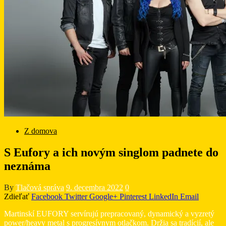
Z domova
S Eufory a ich novým singlom padnete do
neznáma
By
Tlačová správa
9. decembra 2022
0
Zdieľať
Facebook
Twitter
Google+
Pinterest
LinkedIn
Email
Martinskí EUFORY servírujú prepracovaný, dynamický a vyzretý
power/heavy metal s progresívnym otlačkom. Držia sa tradícií, ale