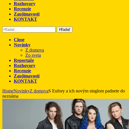
Rozhovory
Recenzie
Zaujímavosti
KONTAKT
Hľadať
Close
Novinky
Z domova
Zo sveta
Reportáže
Rozhovory
Recenzie
Zaujímavosti
KONTAKT
Home
Novinky
Z domova
S Eufory a ich novým singlom padnete do
neznáma