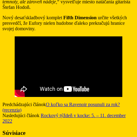
temnoty, ale zároveň nádeje,
“ vysvetľuje miesto natáčania gitarista
Štefan Hodoň.
Nový desaťskladbový komplet
Fifth Dimension
určite všetkých
presvedčí, že Eufory nielen hudobne ďaleko prekračujú hranice
svojej domoviny.
Predchádzajúci článok
O koľko sa Ravenoir posunuli za rok?
(recenzia)
Nasledujúci článok
Rockový týždeň v kocke: 5. – 11. december
2022
Súvisiace