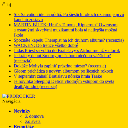
Čítaj
Sik Salvation ide na pódiá. Po šiestich rokoch oznamuje prvú
kapelnú zostavu
MARTIN BÍLEK: Hrať s Timom „Ripperom“ Owensom
a ostatnými skvelými muzikantmi bola tá najlepšia možná
škola
Spoznáte kapelu Therapist na ich druhom albume? (recenzia)
WACKEN: Do tretice všetko dobré
Judas Priest sa vrátia do Bratislavy s Airbourne už v utorok
Je krátky debut Smorny prísľubom niečoho väčšieho?
(recenzia)
Dokáže Mohyla zaplniť prázdne miesto? (recenzia)
Gloom prichádza s novým albumom po šiestich rokoch
V septembri zahalí Bratislavu nórska hmla Taake
Je novinka Sleeping Deficit vhodným vstupom do sveta
death/grindu? (recenzia)
Navigácia
Novinky
Z domova
Zo sveta
Reportáže