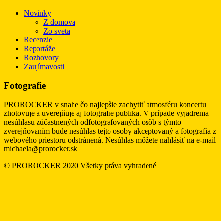
Novinky
Z domova
Zo sveta
Recenzie
Reportáže
Rozhovory
Zaujímavosti
Fotografie
PROROCKER v snahe čo najlepšie zachytiť atmosféru koncertu
zhotovuje a uverejňuje aj fotografie publika. V prípade vyjadrenia
nesúhlasu zúčastnených odfotografovaných osôb s týmto
zverejňovaním bude nesúhlas tejto osoby akceptovaný a fotografia z
webového priestoru odstránená. Nesúhlas môžete nahlásiť na e-mail
michaela@prorocker.sk
© PROROCKER 2020 Všetky práva vyhradené