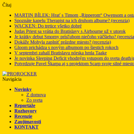
Čítaj
MARTIN BÍLEK: Hrať s Timom „Ripperom“ Owensom a ostatný
Spoznáte kapelu Therapist na ich druhom albume? (recenzia)
WACKEN: Do tretice všetko dobré
Judas Priest sa vrátia do Bratislavy s Airbourne už v utorok
Je krátky debut Smorny prísľubom niečoho väčšieho? (recenzia
Dokáže Mohyla zaplniť prázdne miesto? (recenzia)
Gloom prichádza s novým albumom po šiestich rokoch
V septembri zahalí Bratislavu nórska hmla Taake
Je novinka Sleeping Deficit vhodným vstupom do sveta death/g
Potvrdzuje Pavel Škarpa aj s projektom Scarp svoje silné miest
Navigácia
Novinky
Z domova
Zo sveta
Reportáže
Rozhovory
Recenzie
Zaujímavosti
KONTAKT