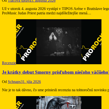
Od
Tlačová správa
3. augusta 2026
Už v utorok 4. augusta 2026 vystúpi v TIPOS Aréne v Bratislave leg
ProMusic Judas Priest patria medzi najdôležitejšie mená…
Recenzie
Je krátky debut Smorny prísľubom niečoho väčšieho?
Od
Schnaps
31. júla 2026
Nie je to tak dávno, čo sme priniesli recenziu na tohtoročnú novink