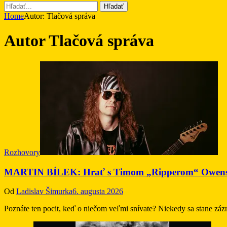
Hľadať
Home
Autor: Tlačová správa
Autor
Tlačová správa
Rozhovory
MARTIN BÍLEK: Hrať s Timom „Ripperom“ Owensom a
Od
Ladislav Šimurka
6. augusta 2026
Poznáte ten pocit, keď o niečom veľmi snívate? Niekedy sa stane zá