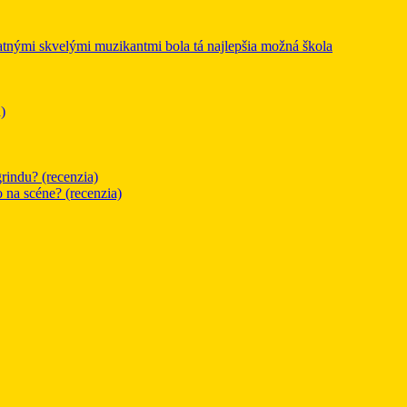
mi skvelými muzikantmi bola tá najlepšia možná škola
)
rindu? (recenzia)
o na scéne? (recenzia)