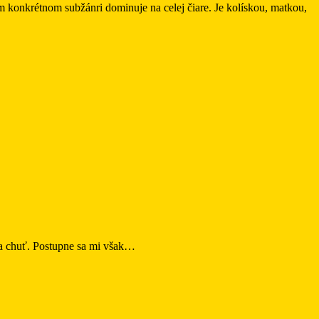
m konkrétnom subžánri dominuje na celej čiare. Je kolískou, matkou,
 na chuť. Postupne sa mi však…