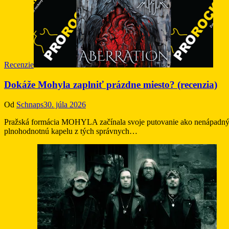
Recenzie
Dokáže Mohyla zaplniť prázdne miesto? (recenzia)
Od
Schnaps
30. júla 2026
Pražská formácia MOHYLA začínala svoje putovanie ako nenápadný pro
plnohodnotnú kapelu z tých správnych…