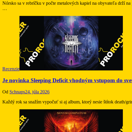
Nórsko sa v rebríčku v počte metalových kapiel na obyvateľa drží na
…
Recenzie
Je novinka Sleeping Deficit vhodným vstupom do svet
Od
Schnaps
24. júla 2026
Každý rok sa snažím vypočuť si aj album, ktorý nesie štítok death/gri