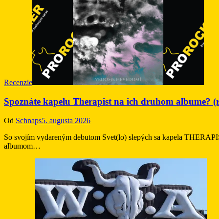
Recenzie
Spoznáte kapelu Therapist na ich druhom albume? (r
Od
Schnaps
5. augusta 2026
So svojím vydareným debutom Svet(lo) slepých sa kapela THERAPIST
albumom…