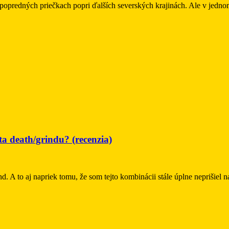
 popredných priečkach popri ďalších severských krajinách. Ale v jedno
a death/grindu? (recenzia)
nd. A to aj napriek tomu, že som tejto kombinácii stále úplne neprišiel