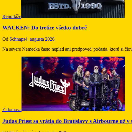
Reportáže
WACKEN: Do tretice všetko dobré
Od
Schnaps
4. augusta 2026
Na severe Nemecka často neplatí ani predpoveď počasia, ktorú si člo
Z domova
Judas Priest sa vrátia do Bratislavy s Airbourne už v