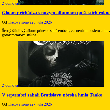
Z domova
Gloom prichádza s novým albumom po šiestich roko
Od
Tlačová správa
28. júla 2026
Štvrtý štúdiový album prinesie silné emócie, zasnenú atmosféru a in
gothicmetalová stálica…
Z domova
V septembri zahalí Bratislavu nórska hmla Taake
Od
Tlačová správa
27. júla 2026