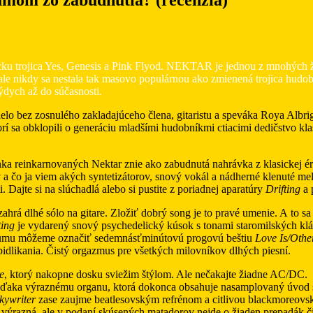
ku trojica Yes, Genesis a Pink Flyod. NEKTAR je jednou z mnohých ž
 ale nikdy sa nestala tak masovo populárnou ako zmienená trojica hudo
ýdych až do súčasnosti.
elo bez zosnulého zakladajúceho člena, gitaristu a speváka Roya Albrig
 sa obklopili o generáciu mladšími hudobníkmi ctiacimi dedičstvo kla
nka reinkarnovaných Nektar znie ako zabudnutá nahrávka z klasickej é
 a čo ja viem akých syntetizátorov, snový vokál a nádherné klenuté me
Dajte si na slúchadlá alebo si pustite z poriadnej aparatúry
Drifting
a 
zahrá dlhé sólo na gitare. Zložiť dobrý song je to pravé umenie. A to sa
ting
je vydarený snový psychedelický kúsok s tonami staromilských klá
albumu môžeme označiť sedemnásťminútovú progovú beštiu
Love Is/Othe
 pidlikania. Čistý orgazmus pre všetkých milovníkov dlhých piesní.
e
, ktorý nakopne dosku sviežim štýlom. Ale nečakajte žiadne AC/DC.
ďaka výraznému organu, ktorá dokonca obsahuje nasamplovaný úvod 
kywriter
zase zaujme beatlesovským refrénom a citlivou blackmoreovs
 výrazná, ale v podaní skúsených matadorov nejde o žiaden prepadák č