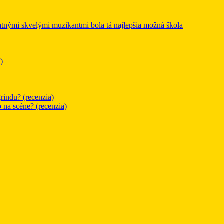
mi skvelými muzikantmi bola tá najlepšia možná škola
)
rindu? (recenzia)
o na scéne? (recenzia)