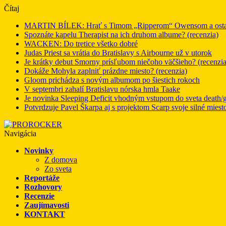
Čítaj
MARTIN BÍLEK: Hrať s Timom „Ripperom“ Owensom a ostatný
Spoznáte kapelu Therapist na ich druhom albume? (recenzia)
WACKEN: Do tretice všetko dobré
Judas Priest sa vrátia do Bratislavy s Airbourne už v utorok
Je krátky debut Smorny prísľubom niečoho väčšieho? (recenzia
Dokáže Mohyla zaplniť prázdne miesto? (recenzia)
Gloom prichádza s novým albumom po šiestich rokoch
V septembri zahalí Bratislavu nórska hmla Taake
Je novinka Sleeping Deficit vhodným vstupom do sveta death/g
Potvrdzuje Pavel Škarpa aj s projektom Scarp svoje silné miest
Navigácia
Novinky
Z domova
Zo sveta
Reportáže
Rozhovory
Recenzie
Zaujímavosti
KONTAKT