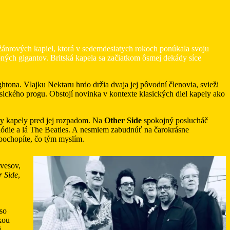
ánrových kapiel, ktorá v sedemdesiatych rokoch ponúkala svoju
bných gigantov. Britská kapela sa začiatkom ôsmej dekády síce
htona. Vlajku Nektaru hrdo držia dvaja jej pôvodní členovia, svieži
sického progu. Obstojí novinka v kontexte klasických diel kapely ako
ry kapely pred jej rozpadom. Na
Other Side
spokojný poslucháč
lódie a lá The Beatles. A nesmiem zabudnúť na čarokrásne
pochopíte, čo tým myslím.
vesov,
r Side
,
so
kou
i