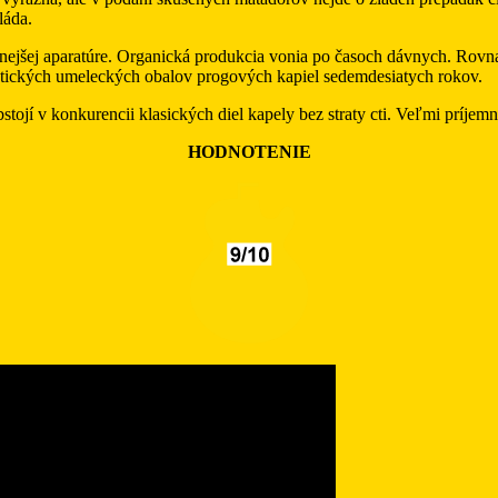
láda.
itnejšej aparatúre. Organická produkcia vonia po časoch dávnych. Rovn
alistických umeleckých obalov progových kapiel sedemdesiatych rokov.
 obstojí v konkurencii klasických diel kapely bez straty cti. Veľmi prí
HODNOTENIE