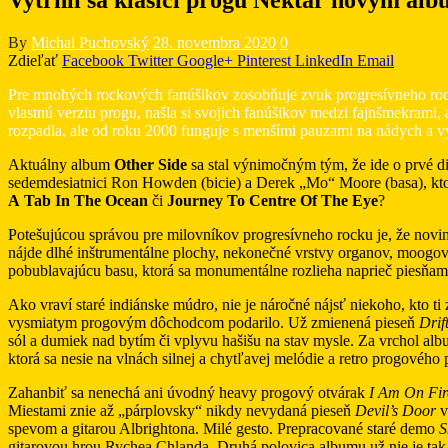
By
Michal Puchovský
28. novembra 2020
0
Zdieľať
Facebook
Twitter
Google+
Pinterest
LinkedIn
Email
Pre mnohých rockových fanúšikov zosobňuje zvuk progresívneho roc
vlastnú verziu progu, našla si svojich fanúšikov medzi fajnšmekrami,
rozpadla, ale od roku 2000 funguje s menšími pauzami na nádych a v
Aktuálny album
Other Side
sa stal výnimočným tým, že ide o prvé di
sedemdesiatnici Ron Howden (bicie) a Derek „Mo“ Moore (basa), ktorí
A Tab In The Ocean
či
Journey To Centre Of The Eye
?
Potešujúcou správou pre milovníkov progresívneho rocku je, že novi
nájde dlhé inštrumentálne plochy, nekonečné vrstvy organov, moogov
pobublavajúcu basu, ktorá sa monumentálne rozlieha naprieč piesňami. 
Ako vraví staré indiánske múdro, nie je náročné nájsť niekoho, kto ti 
vysmiatym progovým dôchodcom podarilo. Už zmienená pieseň
Drif
sól a dumiek nad bytím či vplyvu hašišu na stav mysle. Za vrchol 
ktorá sa nesie na vlnách silnej a chytľavej melódie a retro progového
Zahanbiť sa nenechá ani úvodný heavy progový otvárak
I Am On Fir
Miestami znie až „párplovsky“ nikdy nevydaná pieseň
Devil’s Door
v
spevom a gitarou Albrightona. Milé gesto. Prepracované staré demo
S
gitarovou hrou Rychea Chlanda. Druhá polovica albumu už nie je tak