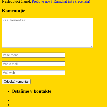
Nasledujúci článok
Prečo je nový Ramchat iný? (recenzia)
Komentujte
Ostaňme v kontakte