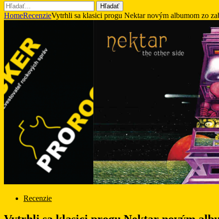
Hľadať
Home
Recenzie
Vytrhli sa klasici progu Nektar novým albumom zo zab
Recenzie
Vytrhli sa klasici progu Nektar novým al