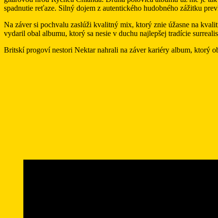
spadnutie reťaze. Silný dojem z autentického hudobného zážitku prev
Na záver si pochvalu zaslúži kvalitný mix, ktorý znie úžasne na kval
vydaril obal albumu, ktorý sa nesie v duchu najlepšej tradície surre
Britskí progoví nestori Nektar nahrali na záver kariéry album, ktorý