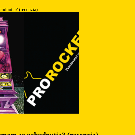
udnutia? (recenzia)
bumom zo zabudnutia? (recenzia)