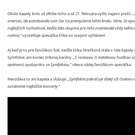
Okolo kapely bolo už dlhšie ticho a až 21. februára vyšlo najavo prečo.
„
smerom, ale potrebovala som čas na premyslenie tohto kroku. Verte, že opus
najťažších rozhodnutí, keďže táto skupina pre mňa znamenala vždy veľmi veľ
rodina,“
vysvetľuje speváčka Erika vo svojom vyhlásení.
Aj keď je to pre fanúšikov šok, keďže Erika Strečková stála v čele kapely
Symfobie, ani koniec Erikinej kariéry.
„S rockovou či metalovou hudbou sa
opätovnú spoluprácu so Symfobiou,“
vlieva nádej fanúšikom speváčka.
Nevzdáva to ani kapela a sľubuje:
„Symfobia pokračuje ďalej! Už čoskoro
oznámime najbližšie koncerty.“