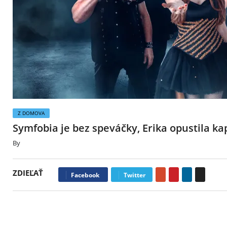
Z DOMOVA
Symfobia je bez speváčky, Erika opustila ka
By
Michaela Kráľovská
23. februára 2023
0
ZDIEĽAŤ
Google+
Pinterest
LinkedIn
Email
Facebook
Twitter
„Erika, naša speváčka a tvár kapely, sa rozhodla opustiť loď meno
nitrianska symphonicmetalová kapela SYMFOBIA nedávne vyhlás