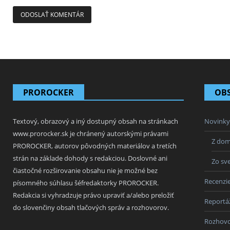
PROROCKER
OB
Textový, obrazový a iný dostupný obsah na stránkach
Novinky
www.prorocker.sk je chránený autorskými právami
Z do
PROROCKER, autorov pôvodných materiálov a tretích
strán na základe dohody s redakciou. Doslovné ani
Zo sv
čiastočné rozširovanie obsahu nie je možné bez
Recenzi
písomného súhlasu šéfredaktorky PROROCKER.
Redakcia si vyhradzuje právo upraviť a/alebo preložiť
Reportá
do slovenčiny obsah tlačových správ a rozhovorov.
Rozhov