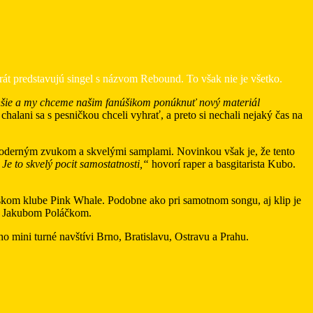
t predstavujú singel s názvom Rebound. To však nie je všetko.
hšie a my chceme našim fanúšikom ponúknuť nový materiál
alani sa s pesničkou chceli vyhrať, a preto si nechali nejaký čas na
moderným zvukom a skvelými samplami. Novinkou však je, že tento
e to skvelý pocit samostatnosti,“
hovorí raper a basgitarista Kubo.
avskom klube Pink Whale. Podobne ako pri samotnom songu, aj klip je
 s Jakubom Poláčkom.
 mini turné navštívi Brno, Bratislavu, Ostravu a Prahu.