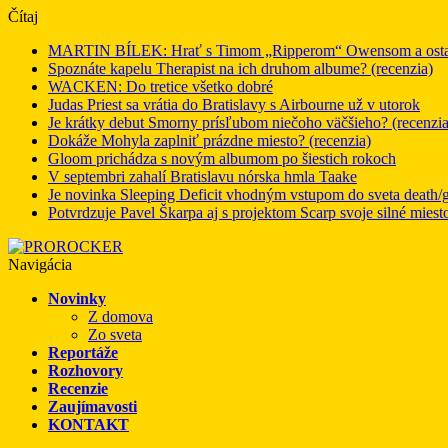
Čítaj
MARTIN BÍLEK: Hrať s Timom „Ripperom“ Owensom a ostatný
Spoznáte kapelu Therapist na ich druhom albume? (recenzia)
WACKEN: Do tretice všetko dobré
Judas Priest sa vrátia do Bratislavy s Airbourne už v utorok
Je krátky debut Smorny prísľubom niečoho väčšieho? (recenzia
Dokáže Mohyla zaplniť prázdne miesto? (recenzia)
Gloom prichádza s novým albumom po šiestich rokoch
V septembri zahalí Bratislavu nórska hmla Taake
Je novinka Sleeping Deficit vhodným vstupom do sveta death/g
Potvrdzuje Pavel Škarpa aj s projektom Scarp svoje silné miest
Navigácia
Novinky
Z domova
Zo sveta
Reportáže
Rozhovory
Recenzie
Zaujímavosti
KONTAKT