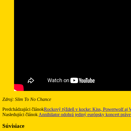
Zdroj: Slim To No Chance
Predchádzajúci článok
Rockový týždeň v kocke: Kiss, Powerwolf aj 
Nasledujúci článok
Annihilator odohrá jediný európsky koncert pr
Súvisiace