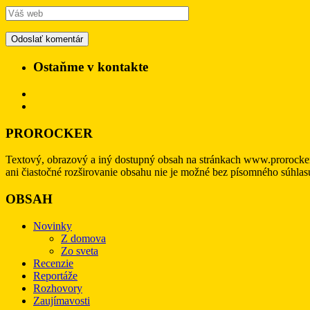
Ostaňme v kontakte
PROROCKER
Textový, obrazový a iný dostupný obsah na stránkach www.prorocke
ani čiastočné rozširovanie obsahu nie je možné bez písomného súhl
OBSAH
Novinky
Z domova
Zo sveta
Recenzie
Reportáže
Rozhovory
Zaujímavosti