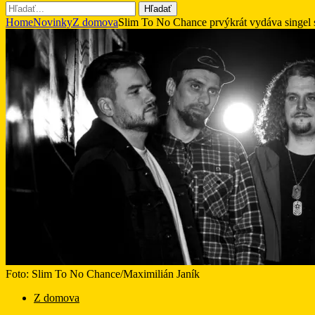
Hľadať
Home
Novinky
Z domova
Slim To No Chance prvýkrát vydáva singel 
Foto: Slim To No Chance/Maximilián Janík
Z domova