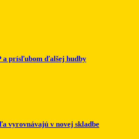
P a prísľubom ďalšej hudby
eľa vyrovnávajú v novej skladbe