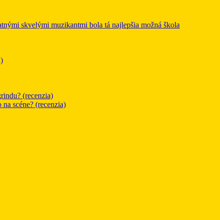
mi skvelými muzikantmi bola tá najlepšia možná škola
)
rindu? (recenzia)
o na scéne? (recenzia)