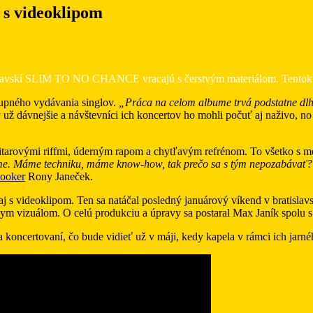
 s videoklipom
tislavskí SLIM TO NO CHANCE vracajú s čerstvým materiálom. Tentokrá
tupného vydávania singlov.
„Práca na celom albume trvá podstatne dl
 dávnejšie a návštevníci ich koncertov ho mohli počuť aj naživo, no ch
itarovými riffmi, úderným rapom a chytľavým refrénom. To všetko s 
me. Máme techniku, máme know-how, tak prečo sa s tým nepozabávať? J
ooker
Rony Janeček.
 aj s videoklipom. Ten sa natáčal posledný januárový víkend v bratisl
elym vizuálom. O celú produkciu a úpravy sa postaral Max Janík spolu
oncertovaní, čo bude vidieť už v máji, kedy kapela v rámci ich jarného