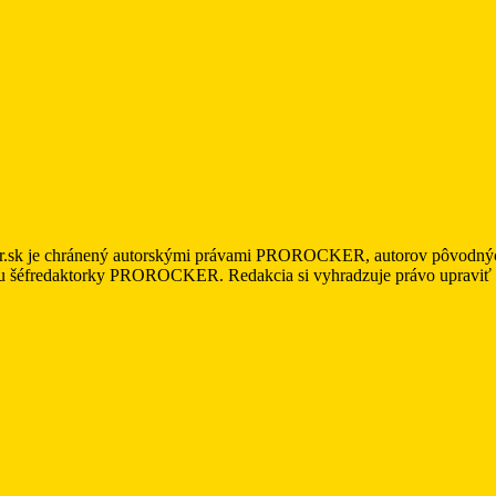
r.sk je chránený autorskými právami PROROCKER, autorov pôvodných m
asu šéfredaktorky PROROCKER. Redakcia si vyhradzuje právo upraviť a/