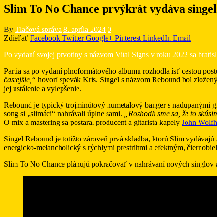
Slim To No Chance prvýkrát vydáva singel
By
Tlačová správa
8. apríla 2024
0
Zdieľať
Facebook
Twitter
Google+
Pinterest
LinkedIn
Email
Po vydaní svojej prvotiny s názvom Vital Signs v roku 2022 sa bra
Partia sa po vydaní plnoformátového albumu rozhodla ísť cestou pos
častejšie,“
hovorí spevák Kris. Singel s názvom Rebound bol zložený už
jej ustálenie a vylepšenie.
Rebound je typický trojminútový numetalový banger s nadupanými g
song si „slimáci“ nahrávali úplne sami.
„Rozhodli sme sa, že to skúsi
O mix a mastering sa postaral producent a gitarista kapely
John Wolfh
Singel Rebound je totižto zároveň prvá skladba, ktorú Slim vydávajú
energicko-melancholický s rýchlymi prestrihmi a efektným, čiernobi
Slim To No Chance plánujú pokračovať v nahrávaní nových singlov a k