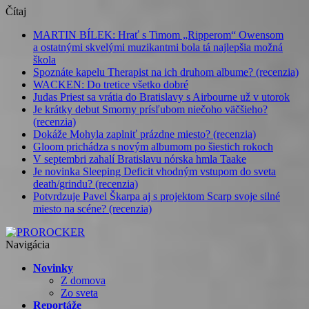
Čítaj
MARTIN BÍLEK: Hrať s Timom „Ripperom“ Owensom
a ostatnými skvelými muzikantmi bola tá najlepšia možná
škola
Spoznáte kapelu Therapist na ich druhom albume? (recenzia)
WACKEN: Do tretice všetko dobré
Judas Priest sa vrátia do Bratislavy s Airbourne už v utorok
Je krátky debut Smorny prísľubom niečoho väčšieho?
(recenzia)
Dokáže Mohyla zaplniť prázdne miesto? (recenzia)
Gloom prichádza s novým albumom po šiestich rokoch
V septembri zahalí Bratislavu nórska hmla Taake
Je novinka Sleeping Deficit vhodným vstupom do sveta
death/grindu? (recenzia)
Potvrdzuje Pavel Škarpa aj s projektom Scarp svoje silné
miesto na scéne? (recenzia)
Navigácia
Novinky
Z domova
Zo sveta
Reportáže