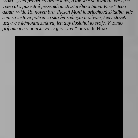
Mord.
„Niet peňazí na drahé klipy, a tak sme sa rozhodli pre lyric
video ako poslednú prezentáciu chystaného albumu Krveľ, lebo
album vyjde 18. novembra. Pieseň Mord je príbehová skladba, kde
som sa textovo pohral so starým známym motívom, kedy človek
uzavrie s démonmi zmluvu, len aby dosiahol to svoje. V tomto
prípade ide o pomstu za svojho syna,“
prezradil Hirax.