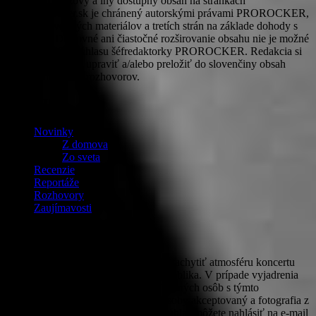
Textový, obrazový a iný dostupný obsah na stránkach
www.prorocker.sk je chránený autorskými právami PROROCKER,
autorov pôvodných materiálov a tretích strán na základe dohody s
redakciou. Doslovné ani čiastočné rozširovanie obsahu nie je možné
bez písomného súhlasu šéfredaktorky PROROCKER. Redakcia si
vyhradzuje právo upraviť a/alebo preložiť do slovenčiny obsah
tlačových správ a rozhovorov.
OBSAH
Novinky
Z domova
Zo sveta
Recenzie
Reportáže
Rozhovory
Zaujímavosti
Fotografie
PROROCKER v snahe čo najlepšie zachytiť atmosféru koncertu
zhotovuje a uverejňuje aj fotografie publika. V prípade vyjadrenia
nesúhlasu zúčastnených odfotografovaných osôb s týmto
zverejňovaním bude nesúhlas tejto osoby akceptovaný a fotografia z
webového priestoru odstránená. Nesúhlas môžete nahlásiť na e-mail