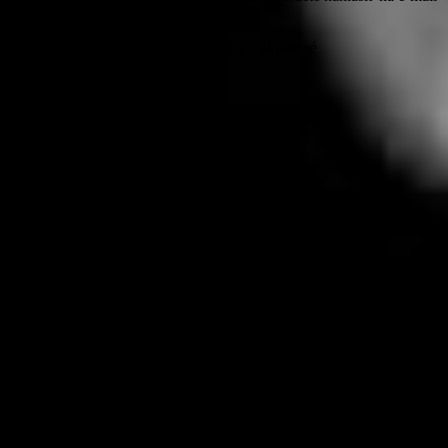
michaela@prorocker.sk
© PROROCKER 2020 Všetky práva vyhradené