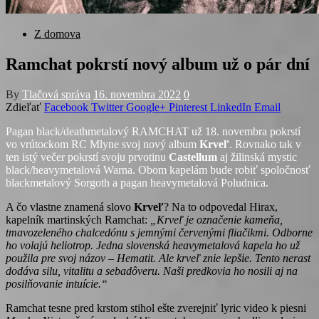
Z domova
Ramchat pokrstí nový album už o pár dní
By
Tlačová správa
16. novembra 2022
0
Zdieľať
Facebook
Twitter
Google+
Pinterest
LinkedIn
Email
Pagan black/deathmetalový RAMCHAT už 18. novembra pokrstí
vo vrútockom RC Mlyne svoj nový album
Krveľ
. Rovnako tak v
ten istý večer pokrstí svoju prvotinu
Castellum
aj žilinská mystic
black/heavymetalová Warna. Obom kapelám bude robiť spoločnosť
blackmetalový Sorgoth a pagan heavymetalová Poludnica.
A čo vlastne znamená slovo
Krveľ
? Na to odpovedal Hirax,
kapelník martinských Ramchat:
„Krveľ je označenie kameňa,
tmavozeleného chalcedónu s jemnými červenými fliačikmi. Odborne
ho volajú heliotrop. Jedna slovenská heavymetalová kapela ho už
použila pre svoj názov – Hematit. Ale krveľ znie lepšie. Tento nerast
dodáva silu, vitalitu a sebadôveru. Naši predkovia ho nosili aj na
posilňovanie intuície.“
Ramchat tesne pred krstom stihol ešte zverejniť lyric video k piesni