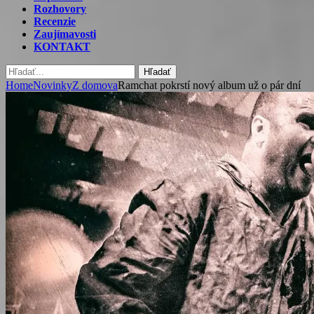
Rozhovory
Recenzie
Zaujímavosti
KONTAKT
Hľadať
Home
Novinky
Z domova
Ramchat pokrstí nový album už o pár dní