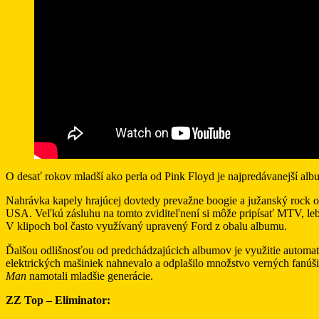
O desať rokov mladší ako perla od Pink Floyd je najpredávanejší 
Nahrávka kapely hrajúcej dovtedy prevažne boogie a južanský rock 
USA. Veľkú zásluhu na tomto zviditeľnení si môže pripísať MTV, lebo
V klipoch bol často využívaný upravený Ford z obalu albumu.
Ďalšou odlišnosťou od predchádzajúcich albumov je využitie autom
elektrických mašiniek nahnevalo a odplašilo množstvo verných fanúši
Man
namotali mladšie generácie.
ZZ Top – Eliminator: