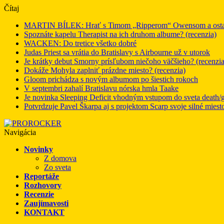
Čítaj
MARTIN BÍLEK: Hrať s Timom „Ripperom“ Owensom a ostatný
Spoznáte kapelu Therapist na ich druhom albume? (recenzia)
WACKEN: Do tretice všetko dobré
Judas Priest sa vrátia do Bratislavy s Airbourne už v utorok
Je krátky debut Smorny prísľubom niečoho väčšieho? (recenzia
Dokáže Mohyla zaplniť prázdne miesto? (recenzia)
Gloom prichádza s novým albumom po šiestich rokoch
V septembri zahalí Bratislavu nórska hmla Taake
Je novinka Sleeping Deficit vhodným vstupom do sveta death/g
Potvrdzuje Pavel Škarpa aj s projektom Scarp svoje silné miest
Navigácia
Novinky
Z domova
Zo sveta
Reportáže
Rozhovory
Recenzie
Zaujímavosti
KONTAKT