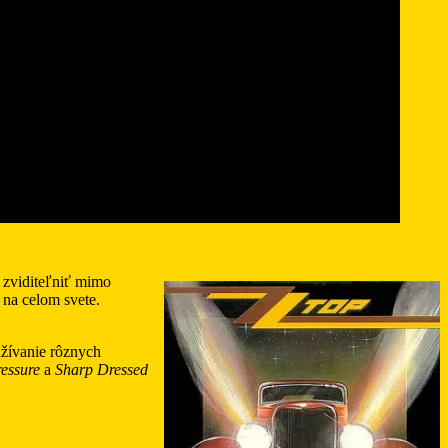
 zviditeľniť mimo
 na celom svete.
žívanie rôznych
essure
a
Sharp Dressed