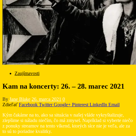
Zaujímavosti
Kam na koncerty: 26. – 28. marec 2021
By
Jane Blake
26. marca 2021
0
Zdieľať
Facebook
Twitter
Google+
Pinterest
LinkedIn
Email
Kým čakáme na to, ako sa situácia v našej vláde vykryštalizuje,
zlepšime si náladu niečím, čo má zmysel. Napríklad si vyberte niečo
z ponuky streamov na tento víkend, ktorých síce nie je veľa, ale za
to sú to poriadne kvalitky.