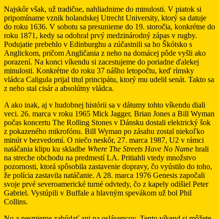
Najskôr však, už tradične, nahliadnime do minulosti. V piatok si
pripomíname vznik holandskej Utrecht University, ktorý sa datuje
do roku 1636. V sobotu sa presunieme do 19. storočia, konkrétne do
roku 1871, kedy sa odohral prvý medzinárodný zápas v rugby.
Podujatie prebehlo v Edinburghu a zúčastnili sa ho Škótsko s
Anglickom, pričom Angličania z neho na domácej pôde vyšli ako
porazení. Na konci víkendu si zacestujeme do poriadne ďalekej
minulosti. Konkrétne do roku 37 nášho letopočtu, keď rímsky
vládca Caligula prijal titul principátu, ktorý mu udelil senát. Takto sa
z neho stal cisár a absolútny vládca.
A ako inak, aj v hudobnej histórii sa v dátumy tohto víkendu diali
veci. 26. marca v roku 1965 Mick Jagger, Brian Jones a Bill Wyman
počas koncertu The Rolling Stones v Dánsku dostali elektrický šok
z pokazeného mikrofónu. Bill Wyman po zásahu zostal niekoľko
minút v bezvedomí. O niečo neskôr, 27. marca 1987, U2 v rámci
natáčania klipu ku skladbe
Where The Streets Have No Name
hrali
na streche obchodu na predmestí LA. Pritiahli vtedy množstvo
pozornosti, ktorá spôsobila zastavenie dopravy, čo vyústilo do toho,
že polícia zastavila natáčanie. A 28. marca 1976 Genesis započali
svoje prvé severoamerické turné odvtedy, čo z kapely odišiel Peter
Gabriel. Vystúpili v Buffale a hlavným spevákom už bol Phil
Collins.
No a nesmieme zabúdať ani na oslávencov. Tento víkend si môžete