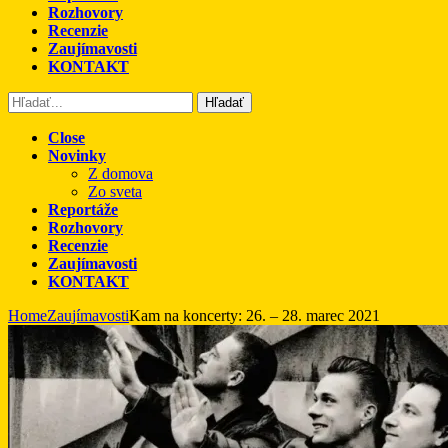
Rozhovory
Recenzie
Zaujímavosti
KONTAKT
Hľadať
Close
Novinky
Z domova
Zo sveta
Reportáže
Rozhovory
Recenzie
Zaujímavosti
KONTAKT
Home
Zaujímavosti
Kam na koncerty: 26. – 28. marec 2021