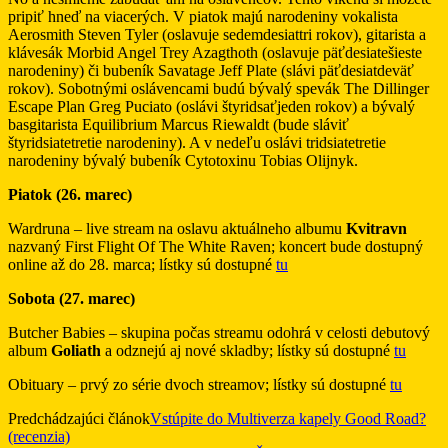
pripiť hneď na viacerých. V piatok majú narodeniny vokalista
Aerosmith Steven Tyler (oslavuje sedemdesiattri rokov), gitarista a
klávesák Morbid Angel Trey Azagthoth (oslavuje päťdesiatešieste
narodeniny) či bubeník Savatage Jeff Plate (slávi päťdesiatdeväť
rokov). Sobotnými oslávencami budú bývalý spevák The Dillinger
Escape Plan Greg Puciato (oslávi štyridsaťjeden rokov) a bývalý
basgitarista Equilibrium Marcus Riewaldt (bude sláviť
štyridsiatetretie narodeniny). A v nedeľu oslávi tridsiatetretie
narodeniny bývalý bubeník Cytotoxinu Tobias Olijnyk.
Piatok (26. marec)
Wardruna – live stream na oslavu aktuálneho albumu
Kvitravn
nazvaný First Flight Of The White Raven; koncert bude dostupný
online až do 28. marca; lístky sú dostupné
tu
Sobota (27. marec)
Butcher Babies – skupina počas streamu odohrá v celosti debutový
album
Goliath
a odznejú aj nové skladby; lístky sú dostupné
tu
Obituary – prvý zo série dvoch streamov; lístky sú dostupné
tu
Predchádzajúci článok
Vstúpite do Multiverza kapely Good Road?
(recenzia)