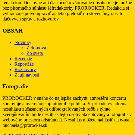
redakciou. Doslovné ani čiastočné rozširovanie obsahu nie je možné
bez písomného súhlasu šéfredaktorky PROROCKER. Redakcia si
vyhradzuje právo upraviť a/alebo preložiť do slovenčiny obsah
tlačových správ a rozhovorov.
OBSAH
Novinky
Z domova
Zo sveta
Recenzie
Reportáže
Rozhovory
Zaujímavosti
Fotografie
PROROCKER v snahe čo najlepšie zachytiť atmosféru koncertu
zhotovuje a uverejňuje aj fotografie publika. V prípade vyjadrenia
nesúhlasu zúčastnených odfotografovaných osôb s týmto
zverejňovaním bude nesúhlas tejto osoby akceptovaný a fotografia z
webového priestoru odstránená. Nesúhlas môžete nahlásiť na e-mail
michaela@prorocker.sk