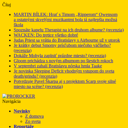
Čítaj
MARTIN BÍLEK: Hrať s Timom „Ripperom“ Owensom
a ostatnými skvelými muzikantmi bola tá najlepšia možná
škola
Spoznáte kapelu Therapist na ich druhom albume? (recenzia)
WACKEN: Do tretice všetko dobré
Judas Priest sa vrátia do Bratislavy s Airbourne už v utorok
Je krátky debut Smorny prísľubom niečoho väčšieho?
(recenzia)
Dokáže Mohyla zaplniť prázdne miesto? (recenzia)
Gloom prichádza s novým albumom po šiestich rokoch
V septembri zahalí Bratislavu nórska hmla Taake
Je novinka Sleeping Deficit vhodným vstupom do sveta
death/grindu? (recenzia)
Potvrdzuje Pavel Škarpa aj s projektom Scarp svoje silné
miesto na scéne? (recenzia)
Navigácia
Novinky
Z domova
Zo sveta
Reportáže