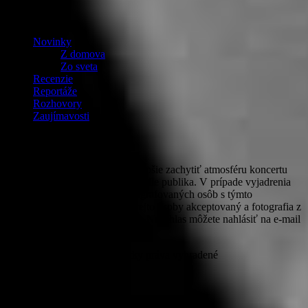
OBSAH
Novinky
Z domova
Zo sveta
Recenzie
Reportáže
Rozhovory
Zaujímavosti
Fotografie
PROROCKER v snahe čo najlepšie zachytiť atmosféru koncertu
zhotovuje a uverejňuje aj fotografie publika. V prípade vyjadrenia
nesúhlasu zúčastnených odfotografovaných osôb s týmto
zverejňovaním bude nesúhlas tejto osoby akceptovaný a fotografia z
webového priestoru odstránená. Nesúhlas môžete nahlásiť na e-mail
michaela@prorocker.sk
© PROROCKER 2020 Všetky práva vyhradené