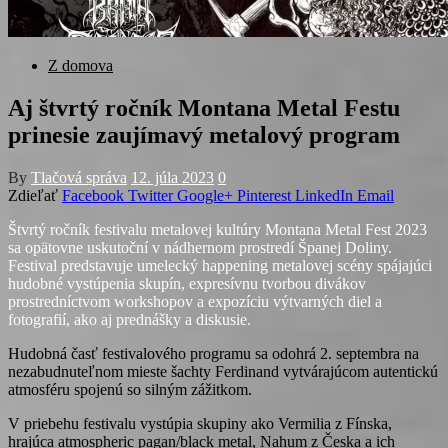
Z domova
Aj štvrtý ročník Montana Metal Festu
prinesie zaujímavý metalový program
By
Tlačová správa
12. júla 2023
0
Zdieľať
Facebook
Twitter
Google+
Pinterest
LinkedIn
Email
Štvrtý ročník festivalu metalovej kultúry Montana Metal Fest 2023
sa opätovne uskutoční v nádhernom prostredí Španej Doliny.
Festival predstavuje umelecký happening metalovej scény spájajúci
hudobné vystúpenia skupín, expresívnu tvorbou divákov
prostredníctvom workshopov a expozíciu výtvarných diel a
fotografií, ako aj prednášky a diskusie.
Hudobná časť festivalového programu sa odohrá 2. septembra na
nezabudnuteľnom mieste šachty Ferdinand vytvárajúcom autentickú
atmosféru spojenú so silným zážitkom.
V priebehu festivalu vystúpia skupiny ako Vermilia z Fínska,
hrajúca atmospheric pagan/black metal, Nahum z Česka a ich