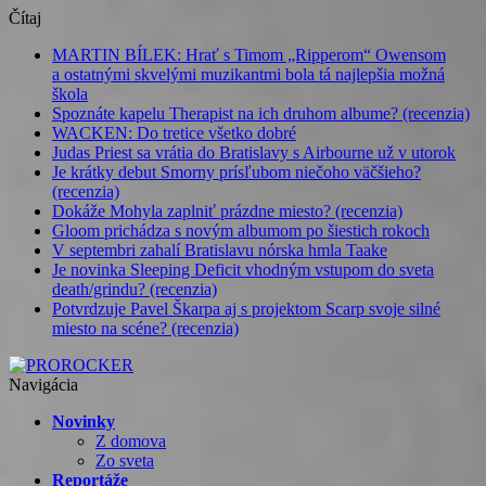
Čítaj
MARTIN BÍLEK: Hrať s Timom „Ripperom“ Owensom
a ostatnými skvelými muzikantmi bola tá najlepšia možná
škola
Spoznáte kapelu Therapist na ich druhom albume? (recenzia)
WACKEN: Do tretice všetko dobré
Judas Priest sa vrátia do Bratislavy s Airbourne už v utorok
Je krátky debut Smorny prísľubom niečoho väčšieho?
(recenzia)
Dokáže Mohyla zaplniť prázdne miesto? (recenzia)
Gloom prichádza s novým albumom po šiestich rokoch
V septembri zahalí Bratislavu nórska hmla Taake
Je novinka Sleeping Deficit vhodným vstupom do sveta
death/grindu? (recenzia)
Potvrdzuje Pavel Škarpa aj s projektom Scarp svoje silné
miesto na scéne? (recenzia)
Navigácia
Novinky
Z domova
Zo sveta
Reportáže