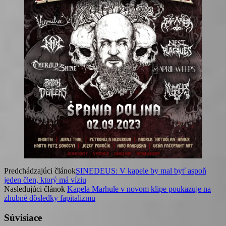
Predchádzajúci článok
SINEDEUS: V kapele by mal byť aspoň
jeden člen, ktorý má víziu
Nasledujúci článok
Kapela Marhule v novom klipe poukazuje na
zhubné dôsledky fapitalizmu
Súvisiace