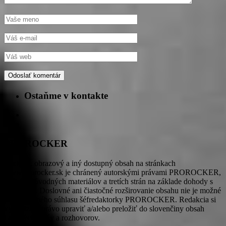
Ostaňme v kontakte
PROROCKER
Textový, obrazový a iný dostupný obsah na stránkach
www.prorocker.sk je chránený autorskými právami PROROCKER,
autorov pôvodných materiálov a tretích strán na základe dohody s
redakciou. Doslovné ani čiastočné rozširovanie obsahu nie je možné
bez písomného súhlasu šéfredaktorky PROROCKER. Redakcia si
vyhradzuje právo upraviť a/alebo preložiť do slovenčiny obsah
tlačových správ a rozhovorov.