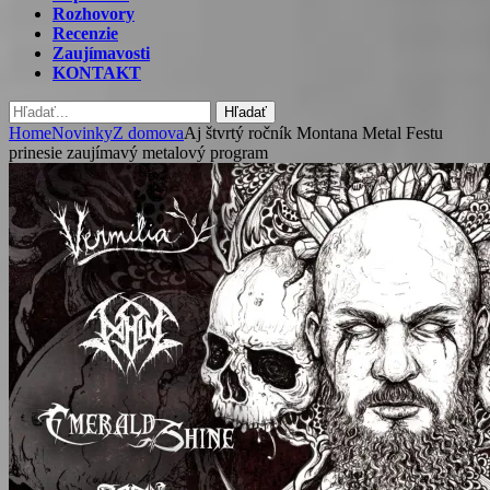
Rozhovory
Recenzie
Zaujímavosti
KONTAKT
Hľadať
Home
Novinky
Z domova
Aj štvrtý ročník Montana Metal Festu
prinesie zaujímavý metalový program