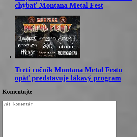
chýbať Montana Metal Fest
Tretí ročník Montana Metal Festu
opäť predstavuje lákavý program
Komentujte