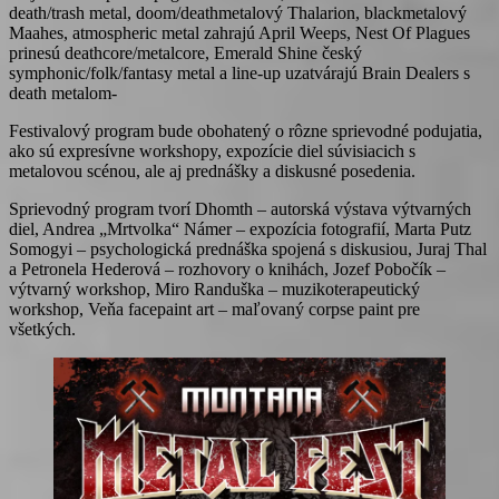
death/trash metal, doom/deathmetalový Thalarion, blackmetalový
Maahes, atmospheric metal zahrajú April Weeps, Nest Of Plagues
prinesú deathcore/metalcore, Emerald Shine český
symphonic/folk/fantasy metal a line-up uzatvárajú Brain Dealers s
death metalom-
Festivalový program bude obohatený o rôzne sprievodné podujatia,
ako sú expresívne workshopy, expozície diel súvisiacich s
metalovou scénou, ale aj prednášky a diskusné posedenia.
Sprievodný program tvorí Dhomth – autorská výstava výtvarných
diel, Andrea „Mrtvolka“ Námer – expozícia fotografií, Marta Putz
Somogyi – psychologická prednáška spojená s diskusiou, Juraj Thal
a Petronela Hederová – rozhovory o knihách, Jozef Pobočík –
výtvarný workshop, Miro Randuška – muzikoterapeutický
workshop, Veňa facepaint art – maľovaný corpse paint pre
všetkých.