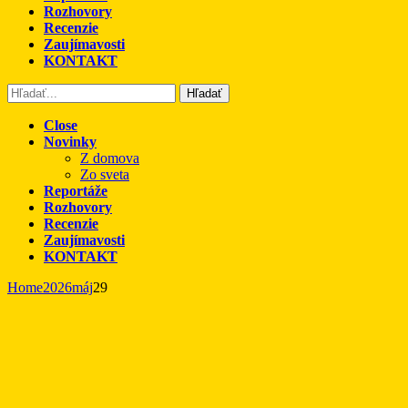
Rozhovory
Recenzie
Zaujímavosti
KONTAKT
Hľadať
Close
Novinky
Z domova
Zo sveta
Reportáže
Rozhovory
Recenzie
Zaujímavosti
KONTAKT
Home
2026
máj
29