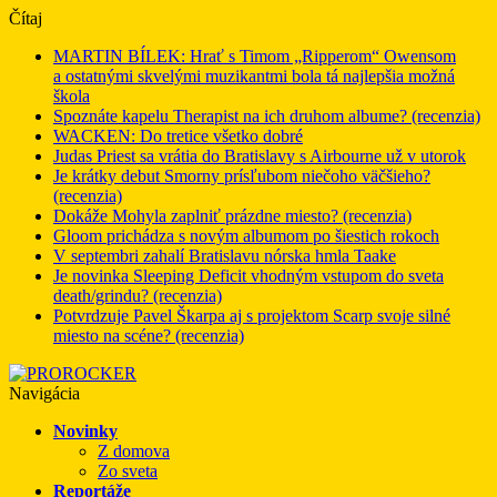
Čítaj
MARTIN BÍLEK: Hrať s Timom „Ripperom“ Owensom
a ostatnými skvelými muzikantmi bola tá najlepšia možná
škola
Spoznáte kapelu Therapist na ich druhom albume? (recenzia)
WACKEN: Do tretice všetko dobré
Judas Priest sa vrátia do Bratislavy s Airbourne už v utorok
Je krátky debut Smorny prísľubom niečoho väčšieho?
(recenzia)
Dokáže Mohyla zaplniť prázdne miesto? (recenzia)
Gloom prichádza s novým albumom po šiestich rokoch
V septembri zahalí Bratislavu nórska hmla Taake
Je novinka Sleeping Deficit vhodným vstupom do sveta
death/grindu? (recenzia)
Potvrdzuje Pavel Škarpa aj s projektom Scarp svoje silné
miesto na scéne? (recenzia)
Navigácia
Novinky
Z domova
Zo sveta
Reportáže