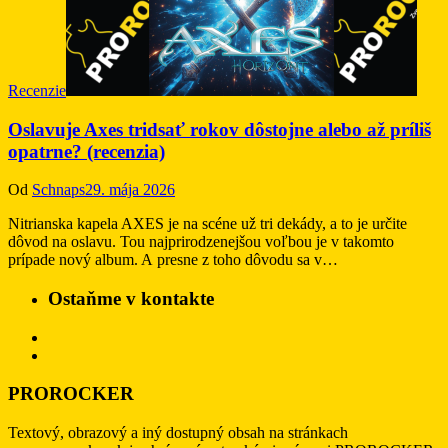
Recenzie
Oslavuje Axes tridsať rokov dôstojne alebo až príliš
opatrne? (recenzia)
Od
Schnaps
29. mája 2026
Nitrianska kapela AXES je na scéne už tri dekády, a to je určite
dôvod na oslavu. Tou najprirodzenejšou voľbou je v takomto
prípade nový album. A presne z toho dôvodu sa v…
Ostaňme v kontakte
PROROCKER
Textový, obrazový a iný dostupný obsah na stránkach