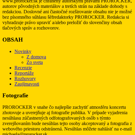
www.prorocker.sk je chránený autorskými právami PROROCKER,
autorov pôvodných materiálov a tretích strán na základe dohody s
redakciou. Doslovné ani čiastočné rozširovanie obsahu nie je možné
bez písomného súhlasu šéfredaktorky PROROCKER. Redakcia si
vyhradzuje právo upraviť a/alebo preložiť do slovenčiny obsah
tlačových správ a rozhovorov.
OBSAH
Novinky
Z domova
Zo sveta
Recenzie
Reportáže
Rozhovory
Zaujímavosti
Fotografie
PROROCKER v snahe čo najlepšie zachytiť atmosféru koncertu
zhotovuje a uverejňuje aj fotografie publika. V prípade vyjadrenia
nesúhlasu zúčastnených odfotografovaných osôb s týmto
zverejňovaním bude nesúhlas tejto osoby akceptovaný a fotografia z
webového priestoru odstránená. Nesúhlas môžete nahlásiť na e-mail
michaela@prorocker.sk