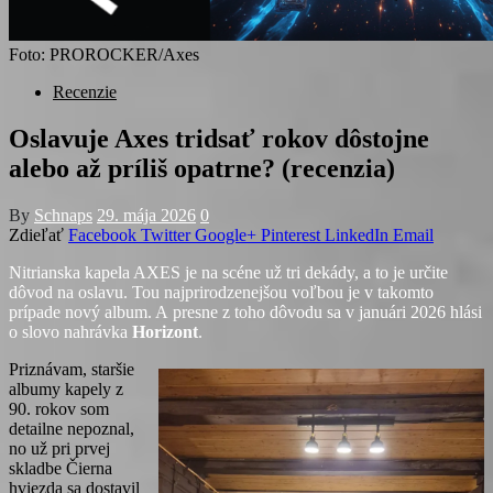
Foto: PROROCKER/Axes
Recenzie
Oslavuje Axes tridsať rokov dôstojne
alebo až príliš opatrne? (recenzia)
By
Schnaps
29. mája 2026
0
Zdieľať
Facebook
Twitter
Google+
Pinterest
LinkedIn
Email
Nitrianska kapela AXES je na scéne už tri dekády, a to je určite
dôvod na oslavu. Tou najprirodzenejšou voľbou je v takomto
prípade nový album. A presne z toho dôvodu sa v januári 2026 hlási
o slovo nahrávka
Horizont
.
Priznávam, staršie
albumy kapely z
90. rokov som
detailne nepoznal,
no už pri prvej
skladbe Čierna
hviezda sa dostavil