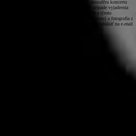
PROROCKER v snahe čo najlepšie zachytiť atmosféru koncertu
zhotovuje a uverejňuje aj fotografie publika. V prípade vyjadrenia
nesúhlasu zúčastnených odfotografovaných osôb s týmto
zverejňovaním bude nesúhlas tejto osoby akceptovaný a fotografia z
webového priestoru odstránená. Nesúhlas môžete nahlásiť na e-mail
michaela@prorocker.sk
© PROROCKER 2020 Všetky práva vyhradené