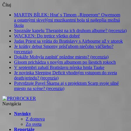
Čítaj
MARTIN BÍLEK: Hrať s Timom „Ripperom“ Owensom
a ostatnými skvelými muzikantmi bola tá najlepšia možná
škola
Spoznáte kapelu Therapist na ich druhom albume? (recenzia)
WACKEN: Do tretice všetko dobré
Judas Priest sa vrátia do Bratislavy s Airbourne už v utorok
Je krátky debut Smorny prísľubom niečoho väčšieho?
(recenzia)
Dokáže Mohyla zaplniť prázdne miesto? (recenzia)
Gloom prichádza s novým albumom po šiestich rokoch
V septembri zahalí Bratislavu nórska hmla Taake
Je novinka Sleeping Deficit vhodným vstupom do sveta
death/grindu? (recenzia)
Potvrdzuje Pavel Škarpa aj s projektom Scarp svoje silné
miesto na scéne? (recenzia)
Navigácia
Novinky
Z domova
Zo sveta
Reportáže