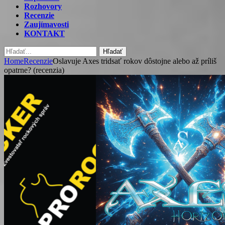
Rozhovory
Recenzie
Zaujímavosti
KONTAKT
Hľadať
Home
Recenzie
Oslavuje Axes tridsať rokov dôstojne alebo až príliš
opatrne? (recenzia)