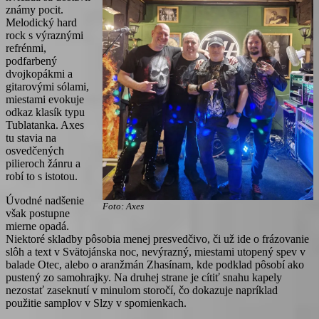
známy pocit.
Melodický hard
rock s výraznými
refrénmi,
podfarbený
dvojkopákmi a
gitarovými sólami,
miestami evokuje
odkaz klasík typu
Tublatanka. Axes
tu stavia na
osvedčených
pilieroch žánru a
robí to s istotou.
Úvodné nadšenie
Foto: Axes
však postupne
mierne opadá.
Niektoré skladby pôsobia menej presvedčivo, či už ide o frázovanie
slôh a text v Svätojánska noc, nevýrazný, miestami utopený spev v
balade Otec, alebo o aranžmán Zhasínam, kde podklad pôsobí ako
pustený zo samohrajky. Na druhej strane je cítiť snahu kapely
nezostať zaseknutí v minulom storočí, čo dokazuje napríklad
použitie samplov v Slzy v spomienkach.