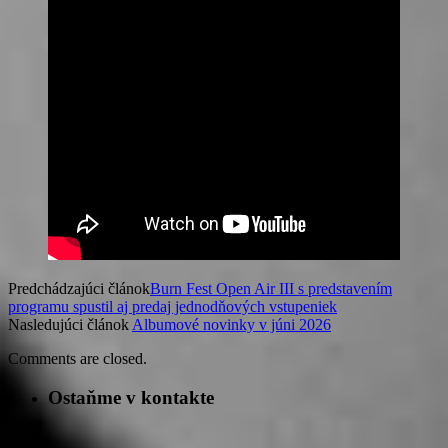
Predchádzajúci článok
Burn Fest Open Air III s predstavením
programu spustil aj predaj jednodňových vstupeniek
Nasledujúci článok
Albumové novinky v júni 2026
Comments are closed.
Ostaňme v kontakte