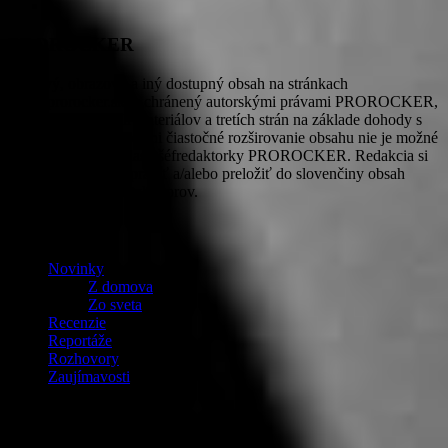
PROROCKER
Textový, obrazový a iný dostupný obsah na stránkach
www.prorocker.sk je chránený autorskými právami PROROCKER,
autorov pôvodných materiálov a tretích strán na základe dohody s
redakciou. Doslovné ani čiastočné rozširovanie obsahu nie je možné
bez písomného súhlasu šéfredaktorky PROROCKER. Redakcia si
vyhradzuje právo upraviť a/alebo preložiť do slovenčiny obsah
tlačových správ a rozhovorov.
OBSAH
Novinky
Z domova
Zo sveta
Recenzie
Reportáže
Rozhovory
Zaujímavosti
Fotografie