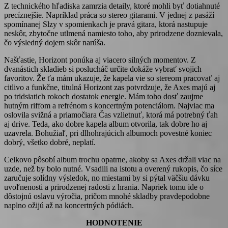
Z technického hľadiska zamrzia detaily, ktoré mohli byť dotiahnuté
precíznejšie. Napríklad práca so stereo gitarami. V jednej z pasáží
spomínanej Slzy v spomienkach je pravá gitara, ktorá nastupuje
neskôr, zbytočne utlmená namiesto toho, aby prirodzene doznievala,
čo výsledný dojem skôr narúša.
Našťastie, Horizont ponúka aj viacero silných momentov. Z
dvanástich skladieb si poslucháč určite dokáže vybrať svojich
favoritov. Že ťa mám ukazuje, že kapela vie so stereom pracovať aj
citlivo a funkčne, titulná Horizont zas potvrdzuje, že Axes majú aj
po tridsiatich rokoch dostatok energie. Mám toho dosť zaujme
hutným riffom a refrénom s koncertným potenciálom. Najviac ma
oslovila svižná a priamočiara Čas vzlietnuť, ktorá má potrebný ťah
aj drive. Teda, ako dobre kapela album otvorila, tak dobre ho aj
uzavrela. Bohužiaľ, pri dlhohrajúcich albumoch povestné koniec
dobrý, všetko dobré, neplatí.
Celkovo pôsobí album trochu opatrne, akoby sa Axes držali viac na
uzde, než by bolo nutné. Vsadili na istotu a overený rukopis, čo síce
zaručuje solídny výsledok, no miestami by si pýtal väčšiu dávku
uvoľnenosti a prirodzenej radosti z hrania. Napriek tomu ide o
dôstojnú oslavu výročia, pričom mnohé skladby pravdepodobne
naplno ožijú až na koncertných pódiách.
HODNOTENIE