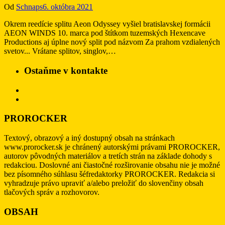
Od
Schnaps
6. októbra 2021
Okrem reedície splitu Aeon Odyssey vyšiel bratislavskej formácii
AEON WINDS 10. marca pod štítkom tuzemských Hexencave
Productions aj úplne nový split pod názvom Za prahom vzdialených
svetov​.​.​. Vrátane splitov, singlov,…
Ostaňme v kontakte
PROROCKER
Textový, obrazový a iný dostupný obsah na stránkach
www.prorocker.sk je chránený autorskými právami PROROCKER,
autorov pôvodných materiálov a tretích strán na základe dohody s
redakciou. Doslovné ani čiastočné rozširovanie obsahu nie je možné
bez písomného súhlasu šéfredaktorky PROROCKER. Redakcia si
vyhradzuje právo upraviť a/alebo preložiť do slovenčiny obsah
tlačových správ a rozhovorov.
OBSAH