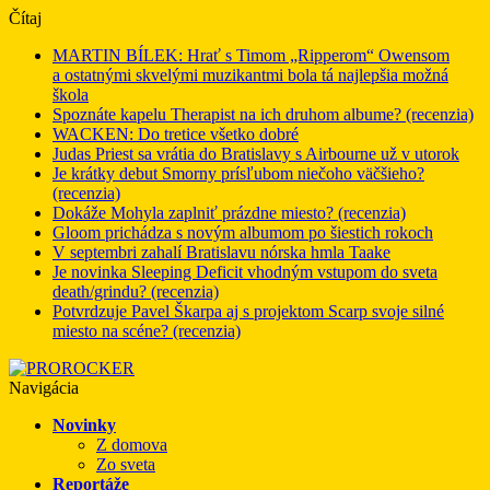
Čítaj
MARTIN BÍLEK: Hrať s Timom „Ripperom“ Owensom
a ostatnými skvelými muzikantmi bola tá najlepšia možná
škola
Spoznáte kapelu Therapist na ich druhom albume? (recenzia)
WACKEN: Do tretice všetko dobré
Judas Priest sa vrátia do Bratislavy s Airbourne už v utorok
Je krátky debut Smorny prísľubom niečoho väčšieho?
(recenzia)
Dokáže Mohyla zaplniť prázdne miesto? (recenzia)
Gloom prichádza s novým albumom po šiestich rokoch
V septembri zahalí Bratislavu nórska hmla Taake
Je novinka Sleeping Deficit vhodným vstupom do sveta
death/grindu? (recenzia)
Potvrdzuje Pavel Škarpa aj s projektom Scarp svoje silné
miesto na scéne? (recenzia)
Navigácia
Novinky
Z domova
Zo sveta
Reportáže