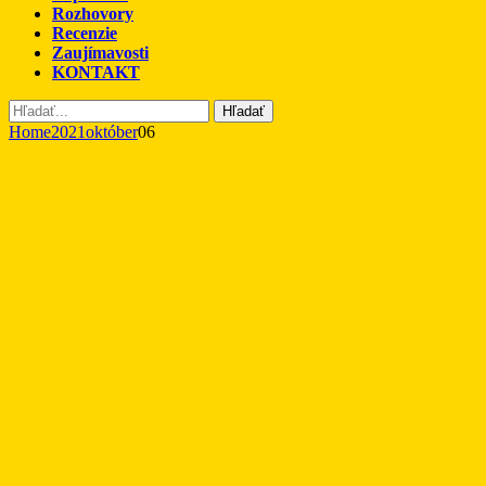
Rozhovory
Recenzie
Zaujímavosti
KONTAKT
Hľadať
Home
2021
október
06