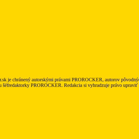
r.sk je chránený autorskými právami PROROCKER, autorov pôvodných m
asu šéfredaktorky PROROCKER. Redakcia si vyhradzuje právo upraviť a/