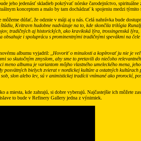
e jeho jedenásť skladieb pokrývať nórske čarodejníctvo, spirituálne zv
tuálnym konceptom a malo by tam dochádzať k spojeniu medzi týmito 
že môžeme dúfať, že odznie v máji aj u nás. Celá nahrávka bude dostup
štúdiu, Kvitravn hudobne nadväzuje na to, kde skončila trilógia Runalj
ov, tradičných aj historických, ako kravikská lýra, trossingenská lýra,
ávka obsahuje i spoluprácu s prominentnými tradičnými spevákmi na čele
k novému albumu vyjadril:
,,Hovoriť o minulosti a kopírovať ju nie je veľ
ami so skutočným zmyslom, aby sme to pretavili do niečoho relevantné
Hoci meno albumu je variantom môjho vlastného umeleckého mena, jeh
 posvätných bielych zvierat v nordickej kultúre a ostatných kultúrach 
sob, slon alebo lev, sú v animistickej tradícii vnímané ako prorockí, po
o a miesta, kde zahrajú, si dobre vyberajú. Najčastejšie ich môžete za
slave to bude v Refinery Gallery jedna z výnimiek.