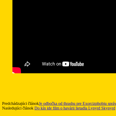
Predchádzajúci článok
Je odbočka od thrashu pre Exorcizphobiu správ
Nasledujúci článok
Do kín ide film o havárii lietadla Lynyrd Skynyrd