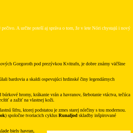
ivo. A určite poteší aj správa o tom, že v lete Nóri chystajú i nový
alových Gorgoroth pod prezývkou Kvitrafn, je dobre známy väčšine
túlali bardovia a skaldi ospevujúci hrdinské činy legendárnych
 búrkové hromy, krákanie vrán a havranov, štebotanie vtáctva, tečúca
tiť a zažiť na vlastnej koži.
astnú šifru, ktorej podstatou je zmes starej nórčiny s tou modernou.
rok
) spoločne tvoriacich cyklus
Runaljod
skladby inšpirované
klade biely havran,