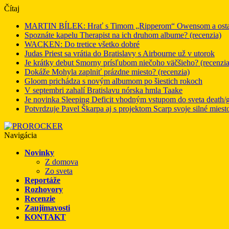
Čítaj
MARTIN BÍLEK: Hrať s Timom „Ripperom“ Owensom a ostatný
Spoznáte kapelu Therapist na ich druhom albume? (recenzia)
WACKEN: Do tretice všetko dobré
Judas Priest sa vrátia do Bratislavy s Airbourne už v utorok
Je krátky debut Smorny prísľubom niečoho väčšieho? (recenzia
Dokáže Mohyla zaplniť prázdne miesto? (recenzia)
Gloom prichádza s novým albumom po šiestich rokoch
V septembri zahalí Bratislavu nórska hmla Taake
Je novinka Sleeping Deficit vhodným vstupom do sveta death/g
Potvrdzuje Pavel Škarpa aj s projektom Scarp svoje silné miest
Navigácia
Novinky
Z domova
Zo sveta
Reportáže
Rozhovory
Recenzie
Zaujímavosti
KONTAKT