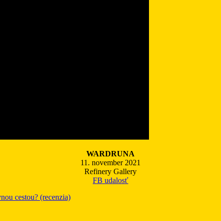
WARDRUNA
11. november 2021
Refinery Gallery
FB udalosť
nou cestou? (recenzia)