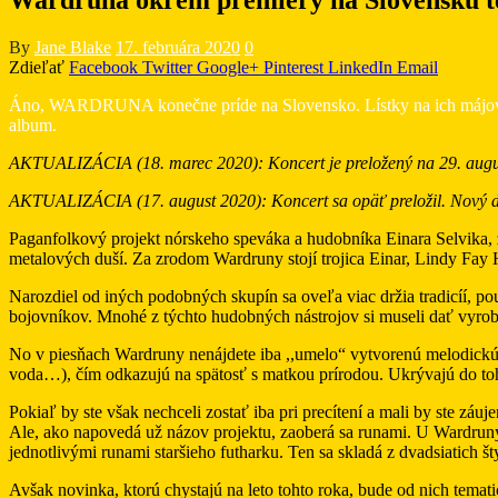
By
Jane Blake
17. februára 2020
0
Zdieľať
Facebook
Twitter
Google+
Pinterest
LinkedIn
Email
Áno, WARDRUNA konečne príde na Slovensko. Lístky na ich májový (5. 
album.
AKTUALIZÁCIA (18. marec 2020): Koncert je preložený na 29. augu
AKTUALIZÁCIA (17. august 2020): Koncert sa opäť preložil. Nový d
Paganfolkový projekt nórskeho speváka a hudobníka Einara Selvika, 
metalových duší. Za zrodom Wardruny stojí trojica Einar, Lindy Fay H
Narozdiel od iných podobných skupín sa oveľa viac držia tradicíí, pou
bojovníkov. Mnohé z týchto hudobných nástrojov si museli dať vyrob
No v piesňach Wardruny nenájdete iba ,,umelo“ vytvorenú melodickú z
voda…), čím odkazujú na spätosť s matkou prírodou. Ukrývajú do toho v
Pokiaľ by ste však nechceli zostať iba pri precítení a mali by ste záu
Ale, ako napovedá už názov projektu, zaoberá sa runami. U Wardruny
jednotlivými runami staršieho futharku. Ten sa skladá z dvadsiatich š
Avšak novinka, ktorú chystajú na leto tohto roka, bude od nich tema