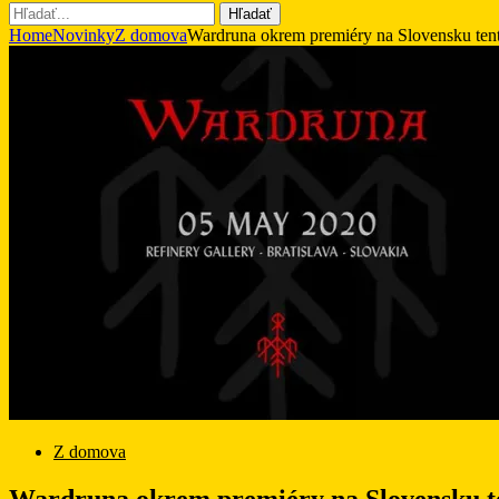
Hľadať
Home
Novinky
Z domova
Wardruna okrem premiéry na Slovensku ten
Z domova
Wardruna okrem premiéry na Slovensku te