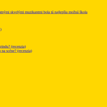
mi skvelými muzikantmi bola tá najlepšia možná škola
)
rindu? (recenzia)
o na scéne? (recenzia)