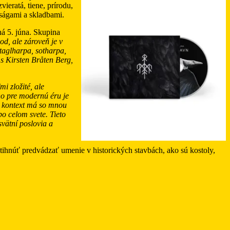
ieratá, tiene, prírodu,
ságami a skladbami.
ná 5. júna. Skupina
od, ale zároveň je v
 taglharpa, sotharpa,
 s Kirsten Bråten Berg,
mi zložité, ale
ho pre modernú éru je
o kontext má so mnou
po celom svete. Tieto
svätní poslovia a
stihnúť predvádzať umenie v historických stavbách, ako sú kostoly,