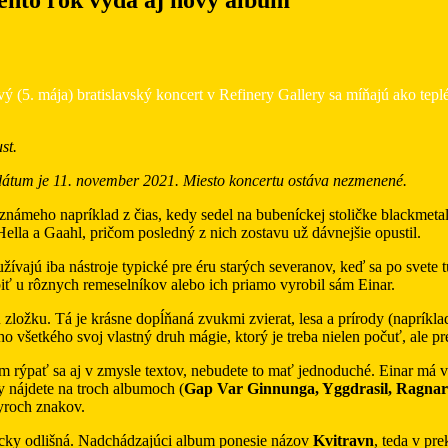
mája) bratislavský koncert v Refinery Gallery sa míňajú ako teplé peč
st.
átum je 11. november 2021. Miesto koncertu ostáva nezmenené.
známeho napríklad z čias, kedy sedel na bubeníckej stoličke blackmet
ella a Gaahl, pričom posledný z nich zostavu už dávnejšie opustil.
žívajú iba nástroje typické pre éru starých severanov, keď sa po svete 
iť u rôznych remeselníkov alebo ich priamo vyrobil sám Einar.
ložku. Tá je krásne dopĺňaná zvukmi zvierat, lesa a prírody (napríklad
šetkého svoj vlastný druh mágie, ktorý je treba nielen počuť, ale precí
jem rýpať sa aj v zmysle textov, nebudete to mať jednoduché. Einar má vl
 nájdete na troch albumoch (
Gap Var Ginnunga, Yggdrasil, Ragna
tyroch znakov.
ticky odlišná. Nadchádzajúci album ponesie názov
Kvitravn
, teda v pre