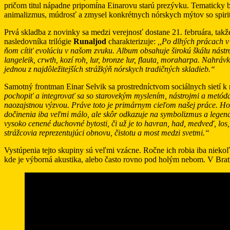
pričom titul nápadne pripomína Einarovu starú prezývku. Tematicky bud
animalizmus, múdrosť a zmysel konkrétnych nórskych mýtov so spiri
Prvá skladba z novinky sa medzi verejnosť dostane 21. februára, tak
nasledovníka trilógie
Runaljod
charakterizuje:
,,Po dlhých prácach v 
ňom cítiť evolúciu v našom zvuku. Album obsahuje širokú škálu nástroj
langeleik, crwth, kozí roh, lur, bronze lur, flauta, moraharpa. Nahr
jednou z najdôležitejších strážkýň nórskych tradičných skladieb.“
Samotný frontman Einar Selvik sa prostredníctvom sociálnych sietí 
pochopiť a integrovať sa so starovekým myslením, nástrojmi a metód
naozajstnou výzvou. Práve toto je primárnym cieľom našej práce. 
dočinenia iba veľmi málo, ale skôr odkazuje na symbolizmus a legendy
vysoko cenené duchovné bytosti, či už je to havran, had, medveď, los, 
strážcovia reprezentujúci obnovu, čistotu a most medzi svetmi.“
Vystúpenia tejto skupiny sú veľmi vzácne. Ročne ich robia iba niekoľk
kde je výborná akustika, alebo často rovno pod holým nebom. V Brati