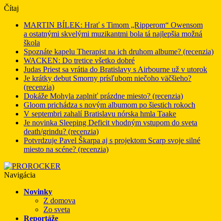
Čítaj
MARTIN BÍLEK: Hrať s Timom „Ripperom“ Owensom
a ostatnými skvelými muzikantmi bola tá najlepšia možná
škola
Spoznáte kapelu Therapist na ich druhom albume? (recenzia)
WACKEN: Do tretice všetko dobré
Judas Priest sa vrátia do Bratislavy s Airbourne už v utorok
Je krátky debut Smorny prísľubom niečoho väčšieho?
(recenzia)
Dokáže Mohyla zaplniť prázdne miesto? (recenzia)
Gloom prichádza s novým albumom po šiestich rokoch
V septembri zahalí Bratislavu nórska hmla Taake
Je novinka Sleeping Deficit vhodným vstupom do sveta
death/grindu? (recenzia)
Potvrdzuje Pavel Škarpa aj s projektom Scarp svoje silné
miesto na scéne? (recenzia)
Navigácia
Novinky
Z domova
Zo sveta
Reportáže