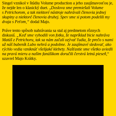
Singel vznikol v štúdiu Volume production a jeho zaujímavosťou je,
že nejde len o klasický duet. „
Doslova sme premiešali Volume
s Petrichorom, a tak niektoré nástroje nahrávali členovia jednej
skupiny a niektoré členovia druhej. Spev sme si potom podelili my
dvaja s Peťom,“
dodal Majo.
Práve tento spôsob nahrávania sa stal aj predmetom rôznych
diskusií.
„Keď sme vyhodili von fotku, že napríklad bicie nahráva
Matúš z Petrichoru, tak sa nám začali ozývať ľudia, že prečo s nami
už náš bubeník Lubo nehrá a podobne. Je zaujímavé sledovať, ako
rýchlo vedia vzniknúť všelijaké klebety. Našťastie sme všetko uviedli
na pravú mieru a našim fanúšikom doručili čerstvú letnú pieseň,
“
uzavrel Majo Krátky.