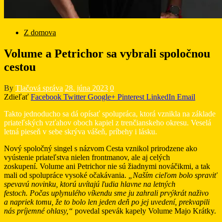
Z domova
Volume a Petrichor sa vybrali spoločnou
cestou
By
Tlačová správa
28. júna 2023
0
Zdieľať
Facebook
Twitter
Google+
Pinterest
LinkedIn
Email
Takto jednoducho sa dá opísať spolupráca, ktorá vznikla na základe
priateľských vzťahov oboch kapiel z trenčianskeho okresu. Veselá
letná pieseň v sebe skrýva vášeň, príbehy i lásku.
Nový spoločný singel s názvom Cesta vznikol prirodzene ako
vyústenie priateľstva nielen frontmanov, ale aj celých
zoskupení. Volume ani Petrichor nie sú žiadnymi nováčikmi, a tak
mali od spolupráce vysoké očakávania.
„Naším cieľom bolo spraviť
spevavú novinku, ktorú uvítajú ľudia hlavne na letných
festoch. Počas uplynulého víkendu sme ju zahrali prvýkrát naživo
a napriek tomu, že to bolo len jeden deň po jej uvedení, prekvapili
nás príjemné ohlasy,“
povedal spevák kapely Volume Majo Krátky.