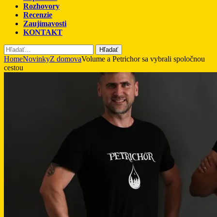
Rozhovory
Recenzie
Zaujímavosti
KONTAKT
Hľadať
Home
Novinky
Z domova
Volume a Petrichor sa vybrali spoločnou
cestou