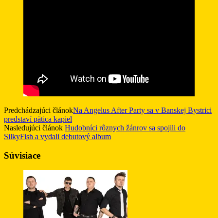
Predchádzajúci článok
Na Angelus After Party sa v Banskej Bystrici
predstaví pätica kapiel
Nasledujúci článok
Hudobníci rôznych žánrov sa spojili do
SilkyFish a vydali debutový album
Súvisiace