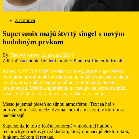
Z domova
Supersonix majú štvrtý singel s novým
hudobným prvkom
By
Tlačová správa
12. apríla 2023
0
Zdieľať
Facebook
Twitter
Google+
Pinterest
LinkedIn
Email
Kapela SUPERSONIX vydala svoj nový, štvrtý singel Mesto.
Novinkou oproti predošlým singlom je použitie melancholického
klavíru, ktorý udáva hlavnú melódiu, jednoduchú, ale o to
pôsobivejšiu. Melódiu spomienok a nostalgie za bezstarostnými
časmi, keď ste mladí, plní úžasných plánov a nádejí.
Mesto je jemná pieseň so silnou atmosférou. Text sa hrá s
porovnaním lásky medzi dvoma ľuďmi a mestom, v ktorom sa
nachádzajú.
Supersonix je trio z Košíc ponorené v modernej hudbe s
melodickým rockovým základom, ktorý obohacujú elektornikou,
funkom, folkom či reggae.