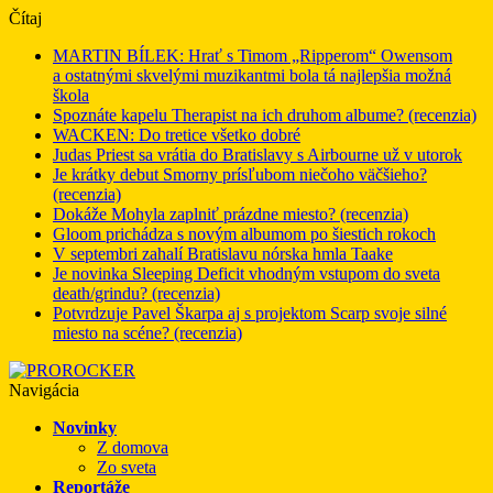
Čítaj
MARTIN BÍLEK: Hrať s Timom „Ripperom“ Owensom
a ostatnými skvelými muzikantmi bola tá najlepšia možná
škola
Spoznáte kapelu Therapist na ich druhom albume? (recenzia)
WACKEN: Do tretice všetko dobré
Judas Priest sa vrátia do Bratislavy s Airbourne už v utorok
Je krátky debut Smorny prísľubom niečoho väčšieho?
(recenzia)
Dokáže Mohyla zaplniť prázdne miesto? (recenzia)
Gloom prichádza s novým albumom po šiestich rokoch
V septembri zahalí Bratislavu nórska hmla Taake
Je novinka Sleeping Deficit vhodným vstupom do sveta
death/grindu? (recenzia)
Potvrdzuje Pavel Škarpa aj s projektom Scarp svoje silné
miesto na scéne? (recenzia)
Navigácia
Novinky
Z domova
Zo sveta
Reportáže