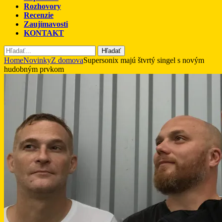
Rozhovory
Recenzie
Zaujímavosti
KONTAKT
Hľadať
Home
Novinky
Z domova
Supersonix majú štvrtý singel s novým
hudobným prvkom