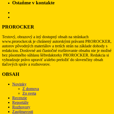
Ostaňme v kontakte
PROROCKER
Textový, obrazový a iný dostupný obsah na stránkach
www.prorocker.sk je chránený autorskými právami PROROCKER,
autorov pôvodných materiálov a tretích strán na základe dohody s
redakciou. Doslovné ani čiastočné rozširovanie obsahu nie je možné
bez písomného súhlasu šéfredaktorky PROROCKER. Redakcia si
vyhradzuje právo upraviť a/alebo preložiť do slovenčiny obsah
tlačových správ a rozhovorov.
OBSAH
Novinky
Z domova
Zo sveta
Recenzie
Reportáže
Rozhovory
Zaujímavosti