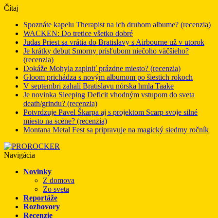
Čítaj
Spoznáte kapelu Therapist na ich druhom albume? (recenzia)
WACKEN: Do tretice všetko dobré
Judas Priest sa vrátia do Bratislavy s Airbourne už v utorok
Je krátky debut Smorny prísľubom niečoho väčšieho?
(recenzia)
Dokáže Mohyla zaplniť prázdne miesto? (recenzia)
Gloom prichádza s novým albumom po šiestich rokoch
V septembri zahalí Bratislavu nórska hmla Taake
Je novinka Sleeping Deficit vhodným vstupom do sveta
death/grindu? (recenzia)
Potvrdzuje Pavel Škarpa aj s projektom Scarp svoje silné
miesto na scéne? (recenzia)
Montana Metal Fest sa pripravuje na magický siedmy ročník
Navigácia
Novinky
Z domova
Zo sveta
Reportáže
Rozhovory
Recenzie