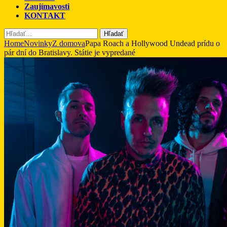
Zaujímavosti
KONTAKT
Hľadať
Home
Novinky
Z domova
Papa Roach a Hollywood Undead prídu o
pár dní do Bratislavy. Státie je vypredané