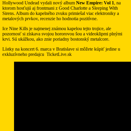
Hollywood Undead vydali nový album
New Empire: Vol 1
, na
ktorom hosťujú aj frontmani z Good Charlotte a Sleeping With
Sirens. Album do kapelného zvuku primiešal viac elektroniky a
metalových prvkov, recenzie ho hodnotia pozitívne.
Ice Nine Kills je najmenej známou kapelou tejto trojice, ale
pozornosť si získava svojou hororovou šou a videoklipmi plnými
krvi. Sú ukážkou, ako znie poriadny bostonský metalcore.
Lístky na koncert 6. marca v Bratislave si môžete kúpiť jedine u
exkluzívneho predajcu TicketLive.sk