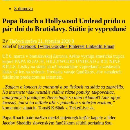
Z domova
Papa Roach a Hollywood Undead prídu o
pár dní do Bratislavy. Státie je vypredané
By
Tlačová správa
21. februára 2020
0
Zdieľať
Facebook
Twitter
Google+
Pinterest
LinkedIn
Email
Už 6. marca v bratislavskej Eurovia Aréne vystúpi americká trojica
kapiel PAPA ROACH, HILLYWOOD UNDEAD a ICE NINE
KILLS. Lístky na státie sú už beznádejne vypredané a zostávajú
lístky už len na sedenie. Predajca varuje fanúšikov, aby nenaleteli
falošným predajcom na internete.
„Záujem o koncert je enormný a po lístkoch na státie sa zaprášilo.
Na internete však neustále vidíme rôzne ponuky, takpovediac,
anonymných predajcov. Nenechajte sa nimi oklamať! Line-up je
luxusný, tak si ho môžete užiť v pohodlí a s dobrým zvukom,”
komentuje situáciu Tomáš Kršňák z TicketLive.sk.
Papa Roach patrí naživo medzi najenergickejšie kapely a líder
Jacoby Shaddix slovenským fanúšikom sľúbil poriadnu šou.