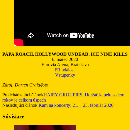
PAPA ROACH, HOLLYWOOD UNDEAD, ICE NINE KILLS
6. marec 2020
Eurovia Aréna, Bratislava
FB udalosť
Vstupenky
Zdroj: Darren Craig/foto
Predchádzajúci článok
HAIRY GROUPIES: Udržať kapelu sedem
rokov je celkom úspech
Nasledujúci článok
Kam na koncerty: 21. – 23. február 2020
Súvisiace