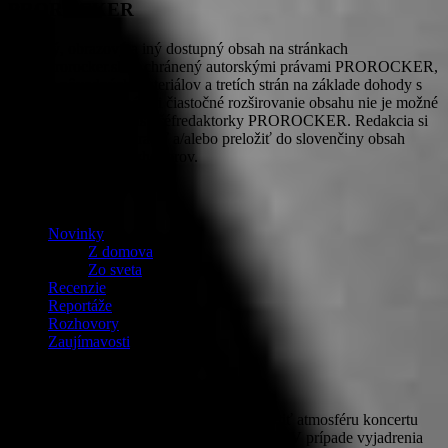
PROROCKER
Textový, obrazový a iný dostupný obsah na stránkach
www.prorocker.sk je chránený autorskými právami PROROCKER,
autorov pôvodných materiálov a tretích strán na základe dohody s
redakciou. Doslovné ani čiastočné rozširovanie obsahu nie je možné
bez písomného súhlasu šéfredaktorky PROROCKER. Redakcia si
vyhradzuje právo upraviť a/alebo preložiť do slovenčiny obsah
tlačových správ a rozhovorov.
OBSAH
Novinky
Z domova
Zo sveta
Recenzie
Reportáže
Rozhovory
Zaujímavosti
Fotografie
PROROCKER v snahe čo najlepšie zachytiť atmosféru koncertu
zhotovuje a uverejňuje aj fotografie publika. V prípade vyjadrenia