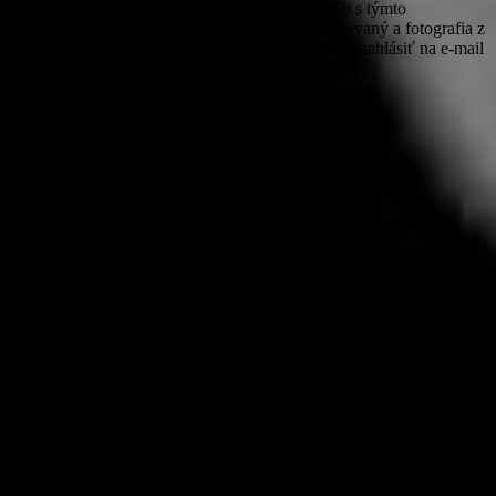
nesúhlasu zúčastnených odfotografovaných osôb s týmto
zverejňovaním bude nesúhlas tejto osoby akceptovaný a fotografia z
webového priestoru odstránená. Nesúhlas môžete nahlásiť na e-mail
michaela@prorocker.sk
© PROROCKER 2020 Všetky práva vyhradené