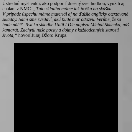
Ústrednú myšlienku, ako podporiť dnešný svet hudbou, využili aj
chalani z NMC.
„Túto skladbu máme tak trošku na skúšku.
V prípade úspechu máme materiál aj na ďalšie anglicky otextované
skladby. Sami sme zvedaví, akú bude mať odozvu. Veríme, že sa
bude páčiť. Text ku skladbe Until I Die napísal Michal Sklienka, náš
kamarát. Zachytil naše pocity a dojmy z každodenných starosti
života,“
hovorí Juraj Džoro Krupa.