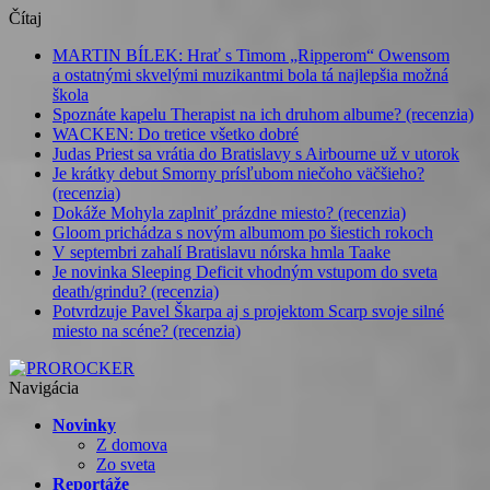
Čítaj
MARTIN BÍLEK: Hrať s Timom „Ripperom“ Owensom
a ostatnými skvelými muzikantmi bola tá najlepšia možná
škola
Spoznáte kapelu Therapist na ich druhom albume? (recenzia)
WACKEN: Do tretice všetko dobré
Judas Priest sa vrátia do Bratislavy s Airbourne už v utorok
Je krátky debut Smorny prísľubom niečoho väčšieho?
(recenzia)
Dokáže Mohyla zaplniť prázdne miesto? (recenzia)
Gloom prichádza s novým albumom po šiestich rokoch
V septembri zahalí Bratislavu nórska hmla Taake
Je novinka Sleeping Deficit vhodným vstupom do sveta
death/grindu? (recenzia)
Potvrdzuje Pavel Škarpa aj s projektom Scarp svoje silné
miesto na scéne? (recenzia)
Navigácia
Novinky
Z domova
Zo sveta
Reportáže