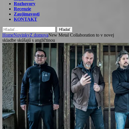
Rozhovory
Recenzie
Zaujímavosti
KONTAKT
Hľadať
Home
Novinky
Z domova
New Metal Collaboration to v novej
skladbe skúšajú s angličtinou