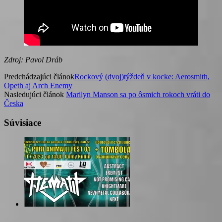
Zdroj: Pavol Dráb
Predchádzajúci článok
Rockový (dvoj)týždeň v kocke: Aerosmith,
Opeth aj Arch Enemy
Nasledujúci článok
Marilyn Manson sa po ôsmich rokoch vráti do
Česka
Súvisiace