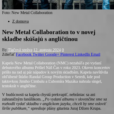
Foto: New Metal Collaboration
Z domova
New Metal Collaboration to v novej
skladbe skúšajú s angličtinou
By
Tlačová správa
12. augusta 2024
0
Zdieľať
Facebook
Twitter
Google+
Pinterest
LinkedIn
Email
Kapela New Metal Collaboration (NMC) nezaháľa po vydaní
debutového albumu Prišiel Náš Čas v roku 2023. Okrem koncertov
prišlo na rad aj pár nápadov k novým skladbám. Kapela navštívila
obľúbené štúdio Randal Group Production v Seredi, kde pod
taktovkou Jimiho Cimbalu a Ľubomíra Mazáka nahrala singel,
tentokrát v angličtine.
V budúcnosti sa kapela chystá prekvapiť, nebrániac sa ani
zahraničným fanúšikom.
„Po vydaní albumu v slovenčine sme sa
rozhodli vydať skladbu v anglickom jazyku, chceli by sme osloviť
širšie publikum,“
spresňuje plány gitarista Juraj Džoro Krupa.