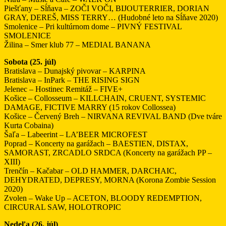
Piešťany – Sĺňava – ZOČI VOČI, BIJOUTERRIER, DORIAN
GRAY, DEREŠ, MISS TERRY… (Hudobné leto na Sĺňave 2020)
Smolenice – Pri kultúrnom dome – PIVNÝ FESTIVAL
SMOLENICE
Žilina – Smer klub 77 – MEDIAL BANANA
Sobota (25. júl)
Bratislava – Dunajský pivovar – KARPINA
Bratislava – InPark – THE RISING SIGN
Jelenec – Hostinec Remitáž – FIVE+
Košice – Collosseum – KILLCHAIN, CRUENT, SYSTEMIC
DAMAGE, FICTIVE MARRY (15 rokov Collossea)
Košice – Červený Breh – NIRVANA REVIVAL BAND (Dve tváre
Kurta Cobaina)
Šaľa – Labeerint – LA’BEER MICROFEST
Poprad – Koncerty na garážach – BAESTIEN, DISTAX,
SAMORAST, ZRCADLO SRDCA (Koncerty na garážach PP –
XIII)
Trenčín – Kačabar – OLD HAMMER, DARCHAIC,
DEHYDRATED, DEPRESY, MORNA (Korona Zombie Session
2020)
Zvolen – Wake Up – ACETON, BLOODY REDEMPTION,
CIRCURAL SAW, HOLOTROPIC
Nedeľa (26. júl)