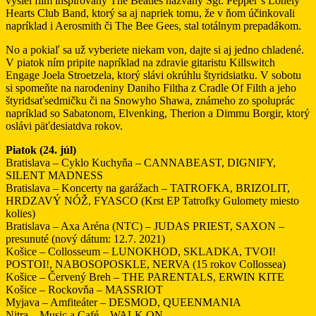
vyšiel film inšpirovaný The Beatles nazvaný Sgt. Pepper’s Lonely
Hearts Club Band, ktorý sa aj napriek tomu, že v ňom účinkovali
napríklad i Aerosmith či The Bee Gees, stal totálnym prepadákom.
No a pokiaľ sa už vyberiete niekam von, dajte si aj jedno chladené.
V piatok ním pripite napríklad na zdravie gitaristu Killswitch
Engage Joela Stroetzela, ktorý slávi okrúhlu štyridsiatku. V sobotu
si spomeňte na narodeniny Daniho Filtha z Cradle Of Filth a jeho
štyridsaťsedmičku či na Snowyho Shawa, známeho zo spoluprác
napríklad so Sabatonom, Elvenking, Therion a Dimmu Borgir, ktorý
oslávi päťdesiatdva rokov.
Piatok (24. júl)
Bratislava – Cyklo Kuchyňa – CANNABEAST, DIGNIFY,
SILENT MADNESS
Bratislava – Koncerty na garážach – TATROFKA, BRIZOLIT,
HRDZAVÝ NÓŽ, FYASCO (Krst EP Tatrofky Gulomety miesto
kolies)
Bratislava – Axa Aréna (NTC) – JUDAS PRIEST, SAXON –
presunuté (nový dátum: 12.7. 2021)
Košice – Collosseum – LUNOKHOD, SKLADKA, TVOI!
POSTOI!, NABOSOPOSKLE, NERVA (15 rokov Collossea)
Košice – Červený Breh – THE PARENTALS, ERWIN KITE
Košice – Rockovňa – MASSRIOT
Myjava – Amfiteáter – DESMOD, QUEENMANIA
Nitra – Music a Café – WALK ON