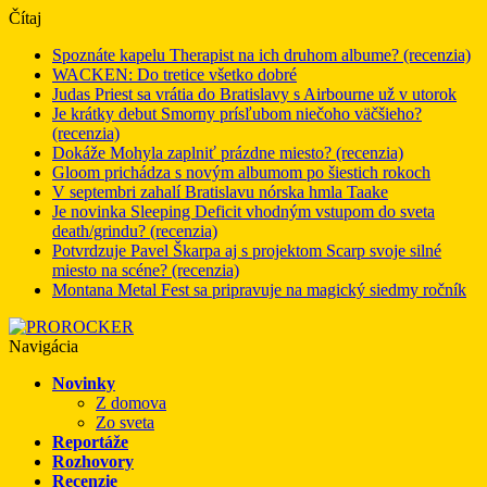
Čítaj
Spoznáte kapelu Therapist na ich druhom albume? (recenzia)
WACKEN: Do tretice všetko dobré
Judas Priest sa vrátia do Bratislavy s Airbourne už v utorok
Je krátky debut Smorny prísľubom niečoho väčšieho?
(recenzia)
Dokáže Mohyla zaplniť prázdne miesto? (recenzia)
Gloom prichádza s novým albumom po šiestich rokoch
V septembri zahalí Bratislavu nórska hmla Taake
Je novinka Sleeping Deficit vhodným vstupom do sveta
death/grindu? (recenzia)
Potvrdzuje Pavel Škarpa aj s projektom Scarp svoje silné
miesto na scéne? (recenzia)
Montana Metal Fest sa pripravuje na magický siedmy ročník
Navigácia
Novinky
Z domova
Zo sveta
Reportáže
Rozhovory
Recenzie