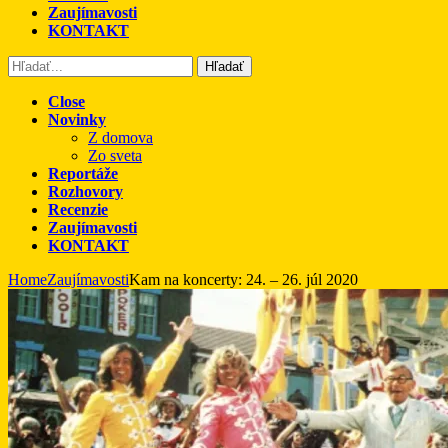
Zaujímavosti
KONTAKT
Hľadať
Close
Novinky
Z domova
Zo sveta
Reportáže
Rozhovory
Recenzie
Zaujímavosti
KONTAKT
Home
Zaujímavosti
Kam na koncerty: 24. – 26. júl 2020