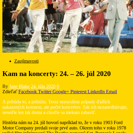
Zaujímavosti
Kam na koncerty: 24. – 26. júl 2020
By
Jane Blake
24. júla 2020
0
Zdieľať
Facebook
Twitter
Google+
Pinterest
LinkedIn
Email
A pribúda to, a pribúda. Teraz nemyslíme prípady ďalších
nakazených koronou, ale počet koncertov. Tak ich nezanedbávajte,
neseďte len tak doma a choďte sa niekam zabaviť.
História nám na 24. júl hovorí napríklad to, že v roku 1903 Ford
Motor Company predali svoje prvé auto. Okrem toho v roku 1978