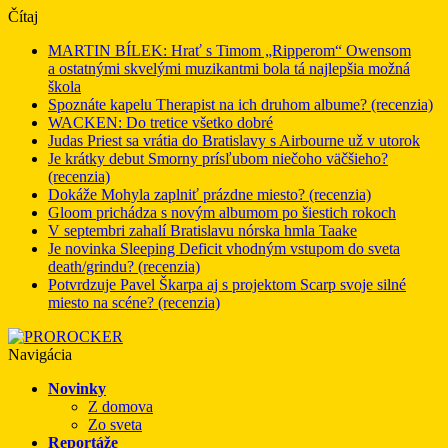
Čítaj
MARTIN BÍLEK: Hrať s Timom „Ripperom“ Owensom
a ostatnými skvelými muzikantmi bola tá najlepšia možná
škola
Spoznáte kapelu Therapist na ich druhom albume? (recenzia)
WACKEN: Do tretice všetko dobré
Judas Priest sa vrátia do Bratislavy s Airbourne už v utorok
Je krátky debut Smorny prísľubom niečoho väčšieho?
(recenzia)
Dokáže Mohyla zaplniť prázdne miesto? (recenzia)
Gloom prichádza s novým albumom po šiestich rokoch
V septembri zahalí Bratislavu nórska hmla Taake
Je novinka Sleeping Deficit vhodným vstupom do sveta
death/grindu? (recenzia)
Potvrdzuje Pavel Škarpa aj s projektom Scarp svoje silné
miesto na scéne? (recenzia)
Navigácia
Novinky
Z domova
Zo sveta
Reportáže