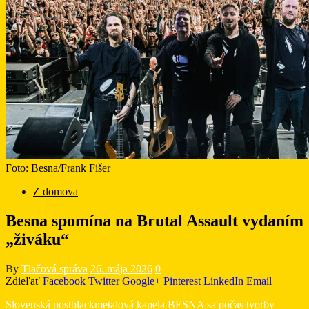
Foto: Besna/Frank Fišer
Z domova
Besna spomína na Brutal Assault vydaním
„živáku“
By
Tlačová správa
26. mája 2026
0
Zdieľať
Facebook
Twitter
Google+
Pinterest
LinkedIn
Email
Slovenská postblackmetalová kapela BESNA sa počas tvorby