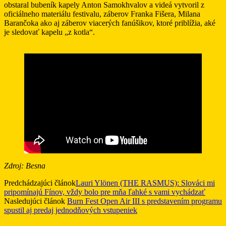
obstaral bubeník kapely Anton Samokhvalov a videá vytvoril z
oficiálneho materiálu festivalu, záberov Franka Fišera, Milana
Barančoka ako aj záberov viacerých fanúšikov, ktoré priblížia, aké
je sledovať kapelu „z kotla“.
Zdroj: Besna
Predchádzajúci článok
Lauri Ylönen (THE RASMUS): Slováci mi
pripomínajú Fínov, vždy bolo pre mňa ľahké s vami vychádzať
Nasledujúci článok
Burn Fest Open Air III s predstavením programu
spustil aj predaj jednodňových vstupeniek