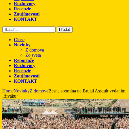
Rozhovory
Recenzie
Zaujímavosti
KONTAKT
Hľadať
Close
Novinky
Z domova
Zo sveta
Reportáže
Rozhovory
Recenzie
Zaujímavosti
KONTAKT
Home
Novinky
Z domova
Besna spomína na Brutal Assault vydaním
„živáku“