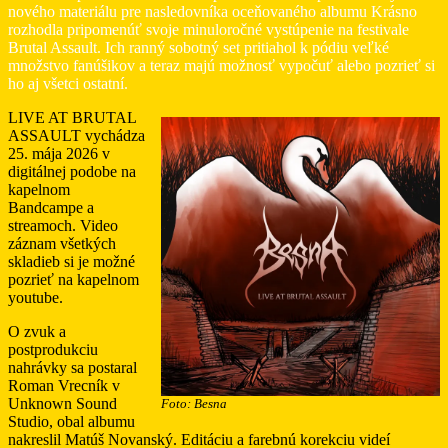
nového materiálu pre nasledovníka oceňovaného albumu Krásno
rozhodla pripomenúť svoje minuloročné vystúpenie na festivale
Brutal Assault. Ich ranný sobotný set pritiahol k pódiu veľké
množstvo fanúšikov a teraz majú možnosť vypočuť alebo pozrieť si
ho aj všetci ostatní.
LIVE AT BRUTAL
ASSAULT vychádza
25. mája 2026
v
digitálnej podobe na
kapelnom
Bandcampe a
streamoch. Video
záznam všetkých
skladieb si je možné
pozrieť na kapelnom
youtube.
O zvuk a
postprodukciu
nahrávky sa postaral
Roman Vrecník v
Unknown Sound
Foto: Besna
Studio, obal albumu
nakreslil Matúš Novanský. Editáciu a farebnú korekciu videí