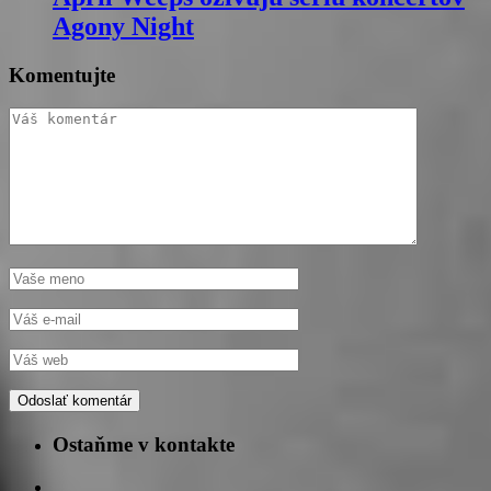
Agony Night
Komentujte
Ostaňme v kontakte