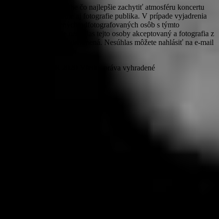
PROROCKER v snahe čo najlepšie zachytiť atmosféru koncertu
zhotovuje a uverejňuje aj fotografie publika. V prípade vyjadrenia
nesúhlasu zúčastnených odfotografovaných osôb s týmto
zverejňovaním bude nesúhlas tejto osoby akceptovaný a fotografia z
webového priestoru odstránená. Nesúhlas môžete nahlásiť na e-mail
michaela@prorocker.sk
© PROROCKER 2020 Všetky práva vyhradené