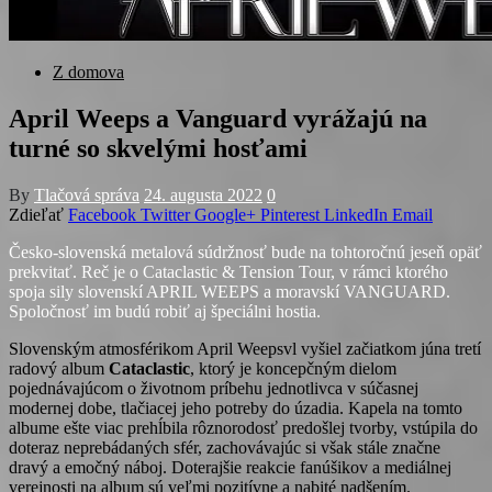
Z domova
April Weeps a Vanguard vyrážajú na
turné so skvelými hosťami
By
Tlačová správa
24. augusta 2022
0
Zdieľať
Facebook
Twitter
Google+
Pinterest
LinkedIn
Email
Česko-slovenská metalová súdržnosť bude na tohtoročnú jeseň opäť
prekvitať. Reč je o Cataclastic & Tension Tour, v rámci ktorého
spoja sily slovenskí APRIL WEEPS a moravskí VANGUARD.
Spoločnosť im budú robiť aj špeciálni hostia.
Slovenským atmosférikom April Weepsvl vyšiel začiatkom júna tretí
radový album
Cataclastic
, ktorý je koncepčným dielom
pojednávajúcom o životnom príbehu jednotlivca v súčasnej
modernej dobe, tlačiacej jeho potreby do úzadia. Kapela na tomto
albume ešte viac prehĺbila rôznorodosť predošlej tvorby, vstúpila do
doteraz neprebádaných sfér, zachovávajúc si však stále značne
dravý a emočný náboj. Doterajšie reakcie fanúšikov a mediálnej
verejnosti na album sú veľmi pozitívne a nabité nadšením.