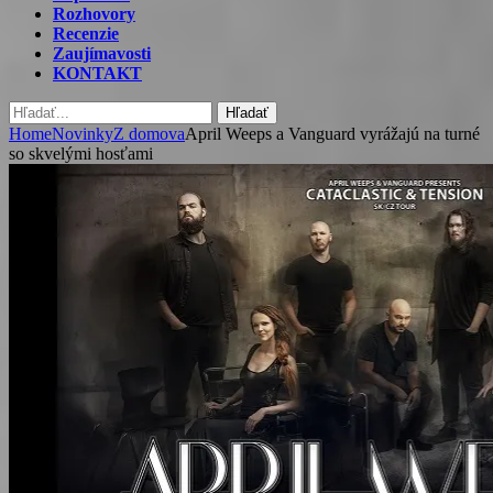
Rozhovory
Recenzie
Zaujímavosti
KONTAKT
Hľadať
Home
Novinky
Z domova
April Weeps a Vanguard vyrážajú na turné
so skvelými hosťami