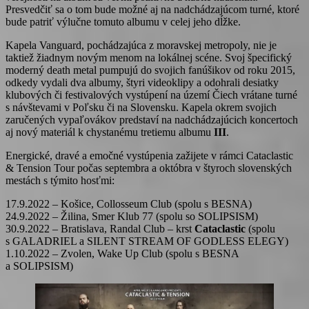
Presvedčiť sa o tom bude možné aj na nadchádzajúcom turné, ktoré
bude patriť výlučne tomuto albumu v celej jeho dĺžke.
Kapela Vanguard, pochádzajúca z moravskej metropoly, nie je
taktiež žiadnym novým menom na lokálnej scéne. Svoj špecifický
moderný death metal pumpujú do svojich fanúšikov od roku 2015,
odkedy vydali dva albumy, štyri videoklipy a odohrali desiatky
klubových či festivalových vystúpení na území Čiech vrátane turné
s návštevami v Poľsku či na Slovensku. Kapela okrem svojich
zaručených vypaľovákov predstaví na nadchádzajúcich koncertoch
aj nový materiál k chystanému tretiemu albumu
III
.
Energické, dravé a emočné vystúpenia zažijete v rámci Cataclastic
& Tension Tour počas septembra a októbra v štyroch slovenských
mestách s týmito hosťmi:
17.9.2022 – Košice, Collosseum Club (spolu s BESNA)
24.9.2022 – Žilina, Smer Klub 77 (spolu so SOLIPSISM)
30.9.2022 – Bratislava, Randal Club – krst
Cataclastic
(spolu
s GALADRIEL a SILENT STREAM OF GODLESS ELEGY)
1.10.2022 – Zvolen, Wake Up Club (spolu s BESNA
a SOLIPSISM)