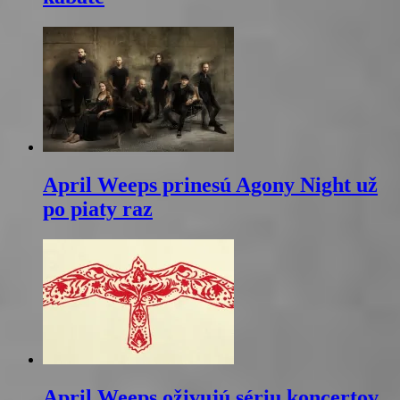
April Weeps prinesú Agony Night už
po piaty raz
April Weeps oživujú sériu koncertov