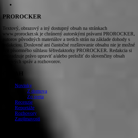
PROROCKER
Textový, obrazový a iný dostupný obsah na stránkach
www.prorocker.sk je chránený autorskými právami PROROCKER,
autorov pôvodných materiálov a tretích strán na základe dohody s
redakciou. Doslovné ani čiastočné rozširovanie obsahu nie je možné
bez písomného súhlasu šéfredaktorky PROROCKER. Redakcia si
vyhradzuje právo upraviť a/alebo preložiť do slovenčiny obsah
tlačových správ a rozhovorov.
OBSAH
Novinky
Z domova
Zo sveta
Recenzie
Reportáže
Rozhovory
Zaujímavosti
Fotografie