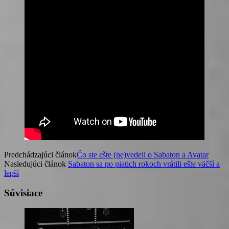
Predchádzajúci článok
Čo ste ešte (ne)vedeli o Sabaton a Avatar
Nasledujúci článok
Sabaton sa po piatich rokoch vrátili ešte väčší a
lepší
Súvisiace