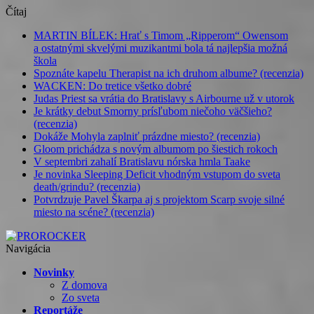
Čítaj
MARTIN BÍLEK: Hrať s Timom „Ripperom“ Owensom
a ostatnými skvelými muzikantmi bola tá najlepšia možná
škola
Spoznáte kapelu Therapist na ich druhom albume? (recenzia)
WACKEN: Do tretice všetko dobré
Judas Priest sa vrátia do Bratislavy s Airbourne už v utorok
Je krátky debut Smorny prísľubom niečoho väčšieho?
(recenzia)
Dokáže Mohyla zaplniť prázdne miesto? (recenzia)
Gloom prichádza s novým albumom po šiestich rokoch
V septembri zahalí Bratislavu nórska hmla Taake
Je novinka Sleeping Deficit vhodným vstupom do sveta
death/grindu? (recenzia)
Potvrdzuje Pavel Škarpa aj s projektom Scarp svoje silné
miesto na scéne? (recenzia)
Navigácia
Novinky
Z domova
Zo sveta
Reportáže