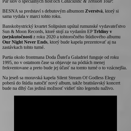
Pár slov o špeciálnych hosťoch
Cataclastic & Tension Tour
:
BESNA sa predstaví s debutovým albumom
Zverstvá
, ktorý si
sama vydala v marci tohto roku.
Banskobystrický kvartet Solipsism upútal rumunské vydavateľstvo
Sun & Moon Records, ktoré stojí za vydaním EP
Trhliny v
(ne)skutočnosti
z roku 2020 a tohtoročného štúdiového albumu
Our Night Never Ends
, ktorý bude kapela prezentovať aj na
zastávkach tohto turné.
Partia okolo frontmana Doda Ďateľa Galadriel funguje od roku
1995, no v ostatnom čase sa objavuje na pódiách menej
frekventovane a preto bude jej účasť na tomto turné o to vzácnejšia.
Na jeseň sa moravská kapela Silent Stream Of Godless Elegy
poberá do štúdia natočiť nový album, takže bratislavský koncert
bude na dlhý čas jediná možnosť vidieť túto legendu naživo.