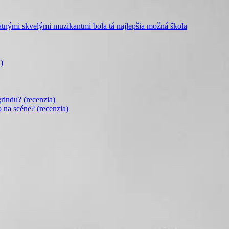
mi skvelými muzikantmi bola tá najlepšia možná škola
)
rindu? (recenzia)
o na scéne? (recenzia)