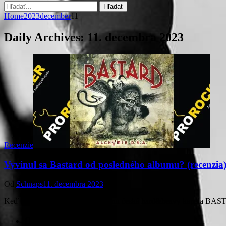
Hľadať
Home
2023
december
11
Daily Archives:
11. decembra 2023
Recenzie
Vyvinul sa Bastard od posledného albumu? (recenzia
Od
Schnaps
11. decembra 2023
Keď sa v roku 2020 vrátila na scénu česká hard&heavy kapela BAST
Ostaňme v kontakte