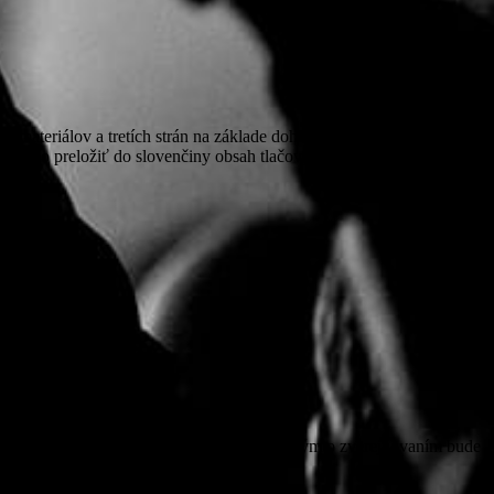
ateriálov a tretích strán na základe dohody s redakciou. Doslovné
alebo preložiť do slovenčiny obsah tlačových správ a rozhovorov.
asu zúčastnených odfotografovaných osôb s týmto zverejňovaním bude