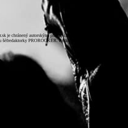
r.sk je chránený autorskými právami PROROCKER, autorov pôvodných m
asu šéfredaktorky PROROCKER. Redakcia si vyhradzuje právo upraviť a/
uje a uverejňuje aj fotografie publika. V prípade vyjadrenia nesúhl
odstránená. Nesúhlas môžete nahlásiť na e-mail michaela@prorocker.sk