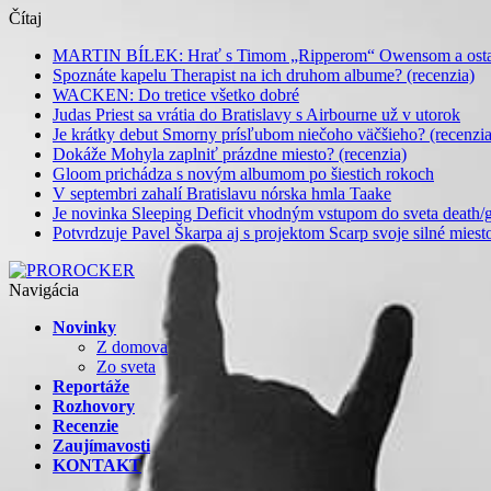
Čítaj
MARTIN BÍLEK: Hrať s Timom „Ripperom“ Owensom a ostatný
Spoznáte kapelu Therapist na ich druhom albume? (recenzia)
WACKEN: Do tretice všetko dobré
Judas Priest sa vrátia do Bratislavy s Airbourne už v utorok
Je krátky debut Smorny prísľubom niečoho väčšieho? (recenzia
Dokáže Mohyla zaplniť prázdne miesto? (recenzia)
Gloom prichádza s novým albumom po šiestich rokoch
V septembri zahalí Bratislavu nórska hmla Taake
Je novinka Sleeping Deficit vhodným vstupom do sveta death/g
Potvrdzuje Pavel Škarpa aj s projektom Scarp svoje silné miest
Navigácia
Novinky
Z domova
Zo sveta
Reportáže
Rozhovory
Recenzie
Zaujímavosti
KONTAKT