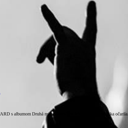
)
ARD s albumom Druhá müza, ihneď ma ich melodická muzika očarila. 