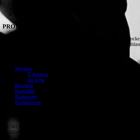
PROROCKER
Textový, obrazový a iný dostupný obsah na stránkach www.prorocke
ani čiastočné rozširovanie obsahu nie je možné bez písomného súhl
OBSAH
Novinky
Z domova
Zo sveta
Recenzie
Reportáže
Rozhovory
Zaujímavosti
Fotografie
PROROCKER v snahe čo najlepšie zachytiť atmosféru koncertu zhotov
nesúhlas tejto osoby akceptovaný a fotografia z webového priestoru 