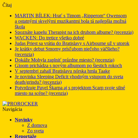
Čítaj
MARTIN BÍLEK: Hrať s Timom „Ripperom“ Owensom
a ostatnými skvelými muzikantmi bola tá najlepšia možná
škola
Spoznáte kapelu Therapist na ich druhom albume? (recenzia)
WACKEN: Do tretice všetko dobré
Judas Priest sa vrátia do Bratislavy s Airbourne už v utorok
Je krátky debut Smorny prísľubom niečoho väčšieho?
(recenzia)
Dokáže Mohyla zaplniť prázdne miesto? (recenzia)
Gloom prichádza s novým albumom po šiestich rokoch
V septembri zahalí Bratislavu nórska hmla Taake
Je novinka Sleeping Deficit vhodným vstupom do sveta
death/grindu? (recenzia)
Potvrdzuje Pavel Škarpa aj s projektom Scarp svoje silné
miesto na scéne? (recenzia)
Navigácia
Novinky
Z domova
Zo sveta
Reportáže