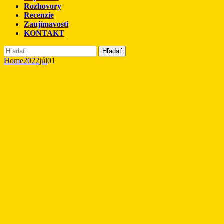
Rozhovory
Recenzie
Zaujímavosti
KONTAKT
Hľadať
Home
2022
júl
01