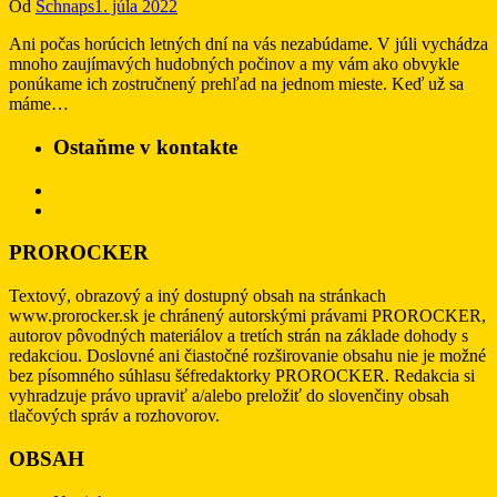
Od
Schnaps
1. júla 2022
Ani počas horúcich letných dní na vás nezabúdame. V júli vychádza
mnoho zaujímavých hudobných počinov a my vám ako obvykle
ponúkame ich zostručnený prehľad na jednom mieste. Keď už sa
máme…
Ostaňme v kontakte
PROROCKER
Textový, obrazový a iný dostupný obsah na stránkach
www.prorocker.sk je chránený autorskými právami PROROCKER,
autorov pôvodných materiálov a tretích strán na základe dohody s
redakciou. Doslovné ani čiastočné rozširovanie obsahu nie je možné
bez písomného súhlasu šéfredaktorky PROROCKER. Redakcia si
vyhradzuje právo upraviť a/alebo preložiť do slovenčiny obsah
tlačových správ a rozhovorov.
OBSAH