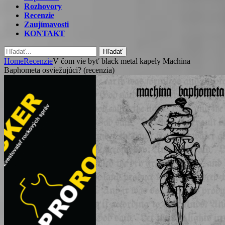
Rozhovory
Recenzie
Zaujímavosti
KONTAKT
Hľadať
Home
Recenzie
V čom vie byť black metal kapely Machina
Baphometa osviežujúci? (recenzia)