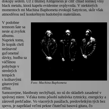
dokopy sedem. Už z titulnej Antigenesis je cítiť chlad nórskej vlny
black metalu, ktorá kapelu evidentne ovplyvnila. V niektorých
momentoch mi Machina Baphometa evokujú Satyricon, skôr však
atmosférou než konkrétnym hudobným materiálom.
V podobne
temnom šate sa
nesie aj zvyšok
albumu.
Napriek tomu,
že kopák chrlí
neúnavné
guľometné
dávky, hudba sa
väčšinou
pohybuje v
stredných
tempách
s kolísavými
Foto: Machina Baphometa
gitarovými
riffmi.
Samozrejme, blastbeaty nechýbajú, no sú do skladieb zasadené v
správnej miere. Vďaka tomu pôsobí nahrávka rytmicky, energicky a
zároveň prehľadne. Vo viacerých pasážach, predovšetkým tých bez
spevu, je napríklad veľmi pekne čitateľná basová gitara, čo