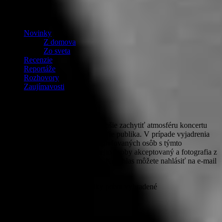
OBSAH
Novinky
Z domova
Zo sveta
Recenzie
Reportáže
Rozhovory
Zaujímavosti
Fotografie
PROROCKER v snahe čo najlepšie zachytiť atmosféru koncertu
zhotovuje a uverejňuje aj fotografie publika. V prípade vyjadrenia
nesúhlasu zúčastnených odfotografovaných osôb s týmto
zverejňovaním bude nesúhlas tejto osoby akceptovaný a fotografia z
webového priestoru odstránená. Nesúhlas môžete nahlásiť na e-mail
michaela@prorocker.sk
© PROROCKER 2020 Všetky práva vyhradené