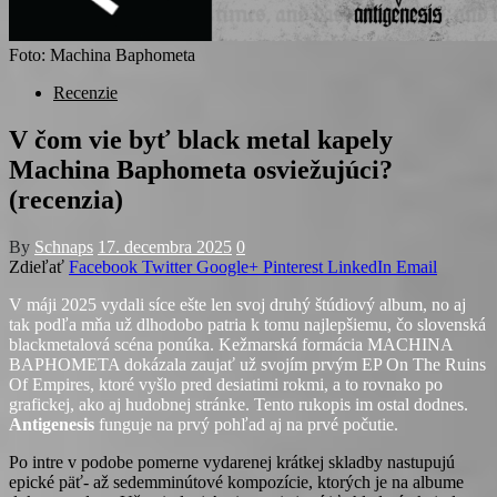
Foto: Machina Baphometa
Recenzie
V čom vie byť black metal kapely
Machina Baphometa osviežujúci?
(recenzia)
By
Schnaps
17. decembra 2025
0
Zdieľať
Facebook
Twitter
Google+
Pinterest
LinkedIn
Email
V máji 2025 vydali síce ešte len svoj druhý štúdiový album, no aj
tak podľa mňa už dlhodobo patria k tomu najlepšiemu, čo slovenská
blackmetalová scéna ponúka. Kežmarská formácia MACHINA
BAPHOMETA dokázala zaujať už svojím prvým EP On The Ruins
Of Empires, ktoré vyšlo pred desiatimi rokmi, a to rovnako po
grafickej, ako aj hudobnej stránke. Tento rukopis im ostal dodnes.
Antigenesis
funguje na prvý pohľad aj na prvé počutie.
Po intre v podobe pomerne vydarenej krátkej skladby nastupujú
epické päť- až sedemminútové kompozície, ktorých je na albume