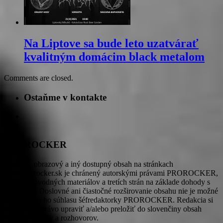
Na Liptove sa bude leto uzatvárať
kvalitným domácim black metalom
Comments are closed.
Ostaňme v kontakte
PROROCKER
Textový, obrazový a iný dostupný obsah na stránkach
www.prorocker.sk je chránený autorskými právami PROROCKER,
autorov pôvodných materiálov a tretích strán na základe dohody s
redakciou. Doslovné ani čiastočné rozširovanie obsahu nie je možné
bez písomného súhlasu šéfredaktorky PROROCKER. Redakcia si
vyhradzuje právo upraviť a/alebo preložiť do slovenčiny obsah
tlačových správ a rozhovorov.