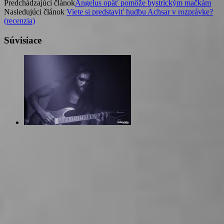
Predchádzajúci článok
Angelus opäť pomôže bystrickým mačkám
Nasledujúci článok
Viete si predstaviť hudbu Achsar v rozprávke?
(recenzia)
Súvisiace