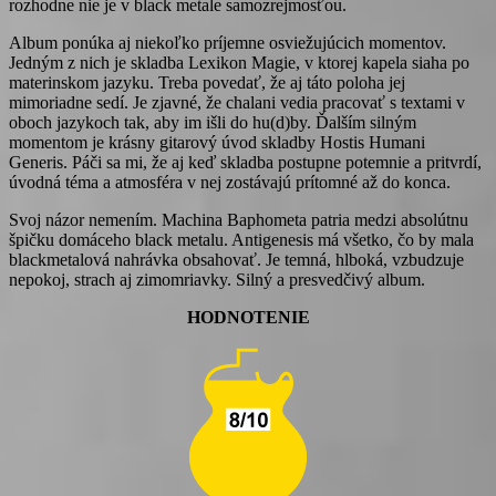
rozhodne nie je v black metale samozrejmosťou.
Album ponúka aj niekoľko príjemne osviežujúcich momentov.
Jedným z nich je skladba Lexikon Magie, v ktorej kapela siaha po
materinskom jazyku. Treba povedať, že aj táto poloha jej
mimoriadne sedí. Je zjavné, že chalani vedia pracovať s textami v
oboch jazykoch tak, aby im išli do hu(d)by. Ďalším silným
momentom je krásny gitarový úvod skladby Hostis Humani
Generis. Páči sa mi, že aj keď skladba postupne potemnie a pritvrdí,
úvodná téma a atmosféra v nej zostávajú prítomné až do konca.
Svoj názor nemením. Machina Baphometa patria medzi absolútnu
špičku domáceho black metalu. Antigenesis má všetko, čo by mala
blackmetalová nahrávka obsahovať. Je temná, hlboká, vzbudzuje
nepokoj, strach aj zimomriavky. Silný a presvedčivý album.
HODNOTENIE