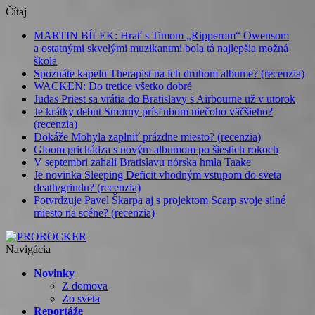
Čítaj
MARTIN BÍLEK: Hrať s Timom „Ripperom“ Owensom
a ostatnými skvelými muzikantmi bola tá najlepšia možná
škola
Spoznáte kapelu Therapist na ich druhom albume? (recenzia)
WACKEN: Do tretice všetko dobré
Judas Priest sa vrátia do Bratislavy s Airbourne už v utorok
Je krátky debut Smorny prísľubom niečoho väčšieho?
(recenzia)
Dokáže Mohyla zaplniť prázdne miesto? (recenzia)
Gloom prichádza s novým albumom po šiestich rokoch
V septembri zahalí Bratislavu nórska hmla Taake
Je novinka Sleeping Deficit vhodným vstupom do sveta
death/grindu? (recenzia)
Potvrdzuje Pavel Škarpa aj s projektom Scarp svoje silné
miesto na scéne? (recenzia)
Navigácia
Novinky
Z domova
Zo sveta
Reportáže