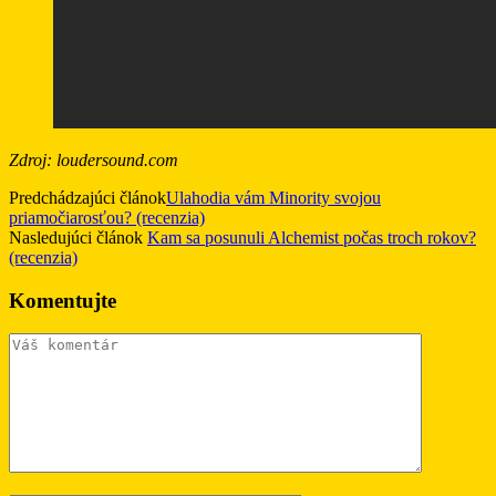
Zdroj: loudersound.com
Predchádzajúci článok
Ulahodia vám Minority svojou
priamočiarosťou? (recenzia)
Nasledujúci článok
Kam sa posunuli Alchemist počas troch rokov?
(recenzia)
Komentujte