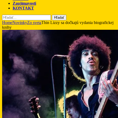
Zaujímavosti
KONTAKT
Hľadať
Home
Novinky
Zo sveta
Thin Lizzy sa dočkajú vydania biografickej
knihy