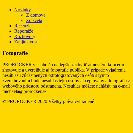
Novinky
Z domova
Zo sveta
Recenzie
Reportáže
Rozhovory
Zaujímavosti
Fotografie
PROROCKER v snahe čo najlepšie zachytiť atmosféru koncertu
zhotovuje a uverejňuje aj fotografie publika. V prípade vyjadrenia
nesúhlasu zúčastnených odfotografovaných osôb s týmto
zverejňovaním bude nesúhlas tejto osoby akceptovaný a fotografia z
webového priestoru odstránená. Nesúhlas môžete nahlásiť na e-mail
michaela@prorocker.sk
© PROROCKER 2020 Všetky práva vyhradené