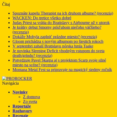
Čítaj
Spoznáte kapelu Therapist na ich druhom albume? (recenzia)
WACKEN: Do tretice všetko dobré
Judas Priest sa vrátia do Bratislavy s Airbourne už v utorok
Je krátky debut Smorny prísľubom niečoho väčšieho?
(recenzia)
Dokáže Mohyla zaplniť prázdne miesto? (recenzia)
Gloom prichádza s novým albumom po šiestich rokoch
V septembri zahalí Bratislavu nórska hmla Taake
Je novinka Sleeping Deficit vhodným vstupom do sveta
death/grindu? (recenzia)
Potvrdzuje Pavel Škarpa aj s projektom Scarp svoje silné
miesto na scéne? (recenzia)
Montana Metal Fest sa pripravuje na magický siedmy ročník
Navigácia
Novinky
Z domova
Zo sveta
Reportáže
Rozhovory
Recenzie