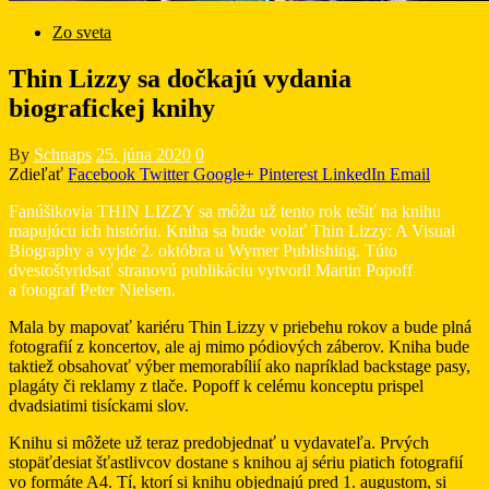
Zo sveta
Thin Lizzy sa dočkajú vydania
biografickej knihy
By
Schnaps
25. júna 2020
0
Zdieľať
Facebook
Twitter
Google+
Pinterest
LinkedIn
Email
Fanúšikovia THIN LIZZY sa môžu už tento rok tešiť na knihu
mapujúcu ich históriu. Kniha sa bude volať Thin Lizzy: A Visual
Biography a vyjde 2. októbra u Wymer Publishing. Túto
dvestoštyridsať stranovú publikáciu vytvoril Martin Popoff
a fotograf Peter Nielsen.
Mala by mapovať kariéru Thin Lizzy v priebehu rokov a bude plná
fotografií z koncertov, ale aj mimo pódiových záberov. Kniha bude
taktiež obsahovať výber memorabílií ako napríklad backstage pasy,
plagáty či reklamy z tlače. Popoff k celému konceptu prispel
dvadsiatimi tisíckami slov.
Knihu si môžete už teraz predobjednať u vydavateľa. Prvých
stopäťdesiat šťastlivcov dostane s knihou aj sériu piatich fotografií
vo formáte A4. Tí, ktorí si knihu objednajú pred 1. augustom, si