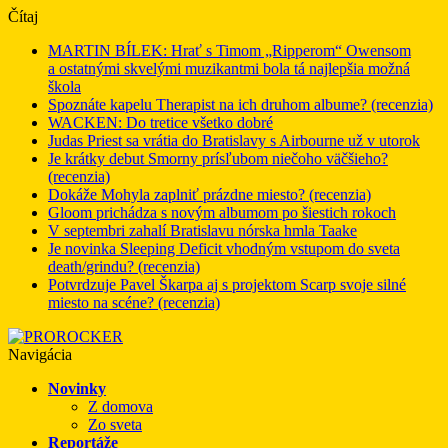
Čítaj
MARTIN BÍLEK: Hrať s Timom „Ripperom“ Owensom
a ostatnými skvelými muzikantmi bola tá najlepšia možná
škola
Spoznáte kapelu Therapist na ich druhom albume? (recenzia)
WACKEN: Do tretice všetko dobré
Judas Priest sa vrátia do Bratislavy s Airbourne už v utorok
Je krátky debut Smorny prísľubom niečoho väčšieho?
(recenzia)
Dokáže Mohyla zaplniť prázdne miesto? (recenzia)
Gloom prichádza s novým albumom po šiestich rokoch
V septembri zahalí Bratislavu nórska hmla Taake
Je novinka Sleeping Deficit vhodným vstupom do sveta
death/grindu? (recenzia)
Potvrdzuje Pavel Škarpa aj s projektom Scarp svoje silné
miesto na scéne? (recenzia)
Navigácia
Novinky
Z domova
Zo sveta
Reportáže