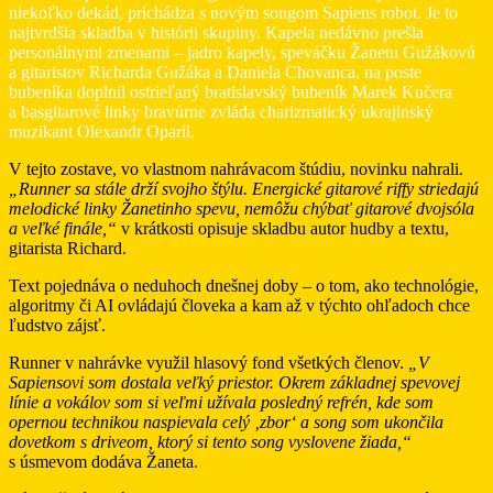
niekoľko dekád, prichádza s novým songom Sapiens robot. Je to
najtvrdšia skladba v histórii skupiny. Kapela nedávno prešla
personálnymi zmenami – jadro kapely, speváčku Žanetu Gužákovú
a gitaristov Richarda Gužáka a Daniela Chovanca, na poste
bubeníka doplnil ostrieľaný bratislavský bubeník Marek Kučera
a basgitarové linky bravúrne zvláda charizmatický ukrajinský
muzikant Olexandr Oparii.
V tejto zostave, vo vlastnom nahrávacom štúdiu, novinku nahrali.
„Runner sa stále drží svojho štýlu. Energické gitarové riffy striedajú
melodické linky Žanetinho spevu, nemôžu chýbať gitarové dvojsóla
a veľké finále,“
v krátkosti opisuje skladbu autor hudby a textu,
gitarista Richard.
Text pojednáva o neduhoch dnešnej doby – o tom, ako technológie,
algoritmy či AI ovládajú človeka a kam až v týchto ohľadoch chce
ľudstvo zájsť.
Runner v nahrávke využil hlasový fond všetkých členov.
„V
Sapiensovi som dostala veľký priestor. Okrem základnej spevovej
línie a vokálov som si veľmi užívala posledný refrén, kde som
opernou technikou naspievala celý ‚zbor‘ a song som ukončila
dovetkom s driveom, ktorý si tento song vyslovene žiada,“
s úsmevom dodáva Žaneta.