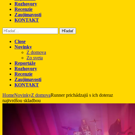
Rozhovory
Recenzie
Zaujímavosti
KONTAKT
Hľadať
Close
Novinky
Z domova
Zo sveta
Reportáže
Rozhovory
Recenzie
Zaujímavosti
KONTAKT
Home
Novinky
Z domova
Runner prichádzajú s ich doteraz
najtvrdšou skladbou