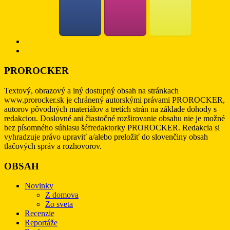
PROROCKER
Textový, obrazový a iný dostupný obsah na stránkach
www.prorocker.sk je chránený autorskými právami PROROCKER,
autorov pôvodných materiálov a tretích strán na základe dohody s
redakciou. Doslovné ani čiastočné rozširovanie obsahu nie je možné
bez písomného súhlasu šéfredaktorky PROROCKER. Redakcia si
vyhradzuje právo upraviť a/alebo preložiť do slovenčiny obsah
tlačových správ a rozhovorov.
OBSAH
Novinky
Z domova
Zo sveta
Recenzie
Reportáže