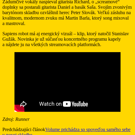
Zádumčivé vokály naspieval gitarista Richard, o „screamové“
doplnky sa postarali gitarista Daniel a basák Saša. Svojím zvonivým
barytónom skladbu ozvláštnil herec Peter Slovák. Veľkú zásluhu na
kvalitnom, modernom zvuku má Martin Barla, ktorý song mixoval
a mastroval.
Sapiens robot má aj energický vizuál – klip, ktorý natočil Stanislav
Gužák. Novinka je už súčasťou koncertného programu kapely
a nájdete ju na všetkých streamovacích platformách.
Zdroj: Runner
Predchádzajúci článok
Volume prichádza so spoveďou samého sebe
v novej skladbe