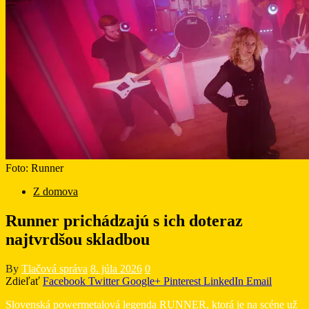
Foto: Runner
Z domova
Runner prichádzajú s ich doteraz
najtvrdšou skladbou
By
Tlačová správa
8. júla 2026
0
Zdieľať
Facebook
Twitter
Google+
Pinterest
LinkedIn
Email
Slovenská powermetalová legenda RUNNER, ktorá je na scéne už