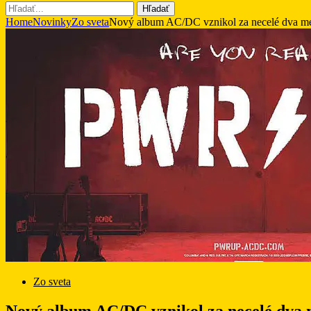
Hľadať
Home
Novinky
Zo sveta
Nový album AC/DC vznikol za necelé dva mesi
Zo sveta
Nový album AC/DC vznikol za necelé dva me