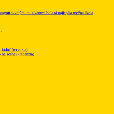
mi skvelými muzikantmi bola tá najlepšia možná škola
)
rindu? (recenzia)
o na scéne? (recenzia)