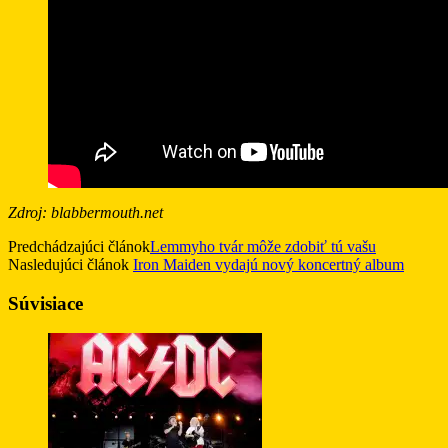
Zdroj: blabbermouth.net
Predchádzajúci článok
Lemmyho tvár môže zdobiť tú vašu
Nasledujúci článok
Iron Maiden vydajú nový koncertný album
Súvisiace