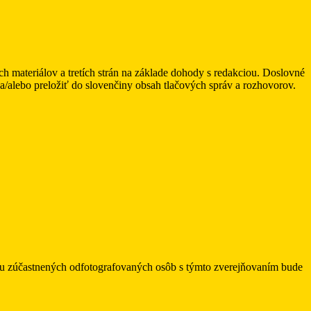
ateriálov a tretích strán na základe dohody s redakciou. Doslovné
alebo preložiť do slovenčiny obsah tlačových správ a rozhovorov.
asu zúčastnených odfotografovaných osôb s týmto zverejňovaním bude