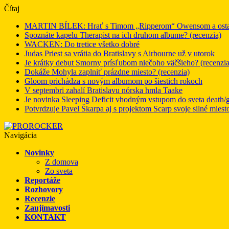
Čítaj
MARTIN BÍLEK: Hrať s Timom „Ripperom“ Owensom a ostatný
Spoznáte kapelu Therapist na ich druhom albume? (recenzia)
WACKEN: Do tretice všetko dobré
Judas Priest sa vrátia do Bratislavy s Airbourne už v utorok
Je krátky debut Smorny prísľubom niečoho väčšieho? (recenzia
Dokáže Mohyla zaplniť prázdne miesto? (recenzia)
Gloom prichádza s novým albumom po šiestich rokoch
V septembri zahalí Bratislavu nórska hmla Taake
Je novinka Sleeping Deficit vhodným vstupom do sveta death/g
Potvrdzuje Pavel Škarpa aj s projektom Scarp svoje silné miest
Navigácia
Novinky
Z domova
Zo sveta
Reportáže
Rozhovory
Recenzie
Zaujímavosti
KONTAKT