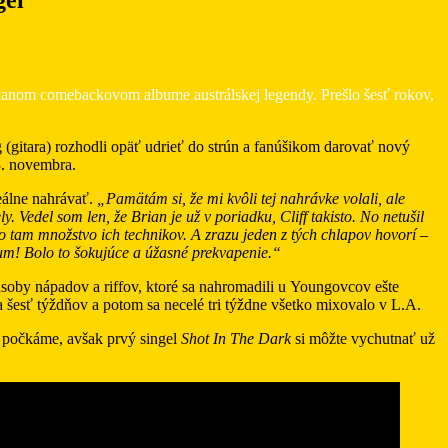
ávanom comebackovom albume austrálskej legendy. Prešlo šesť rokov,
g (gitara) rozhodli opäť udrieť do strún a fanúšikom darovať nový
3. novembra.
eálne nahrávať.
„Pamätám si, že mi kvôli tej nahrávke volali, ale
Vedel som len, že Brian je už v poriadku, Cliff takisto. No netušil
o tam množstvo ich technikov. A zrazu jeden z tých chlapov hovorí –
bum! Bolo to šokujúce a úžasné prekvapenie.“
ásoby nápadov a riffov, ktoré sa nahromadili u Youngovcov ešte
ba šesť týždňov a potom sa necelé tri týždne všetko mixovalo v L.A.
u počkáme, avšak prvý singel
Shot In The Dark
si môžte vychutnať už