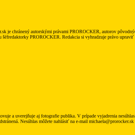
r.sk je chránený autorskými právami PROROCKER, autorov pôvodných m
asu šéfredaktorky PROROCKER. Redakcia si vyhradzuje právo upraviť a/
uje a uverejňuje aj fotografie publika. V prípade vyjadrenia nesúhl
odstránená. Nesúhlas môžete nahlásiť na e-mail michaela@prorocker.sk