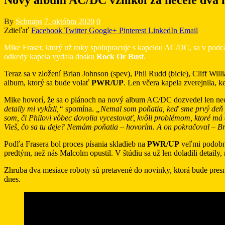
By
Schnaps
7. októbra 2020
0
Zdieľať
Facebook
Twitter
Google+
Pinterest
LinkedIn
Email
Mike Fraser, ktorý už roky spolupracuje s kapelou AC/DC, sa v podc
odkedy kapela vydala dosku
Rock Or Bust
.
Teraz sa v zložení Brian Johnson (spev), Phil Rudd (bicie), Cliff Wil
album, ktorý sa bude volať
PWR/UP
. Len včera kapela zverejnila,
Mike hovorí, že sa o plánoch na nový album AC/DC dozvedel len nece
detaily mi vykĺzli,“
spomína.
„Nemal som poňatia, keď sme prvý deň priš
som, či Philovi vôbec dovolia vycestovať, kvôli problémom, ktoré má 
Vieš, čo sa tu deje? Nemám poňatia – hovorím. A on pokračoval – Bria
Podľa Frasera bol proces písania skladieb na
PWR/UP
veľmi podobn
predtým, než nás Malcolm opustil. V štúdiu sa už len doladili detaily
Zhruba dva mesiace roboty sú pretavené do novinky, ktorá bude pres
dnes.