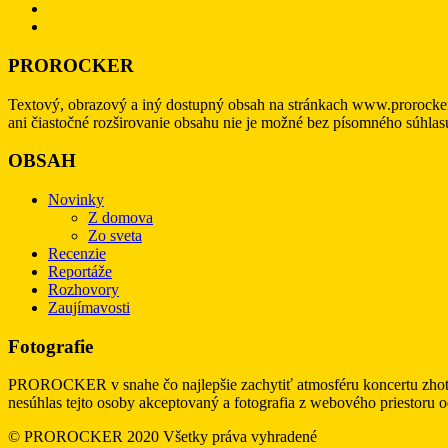
PROROCKER
Textový, obrazový a iný dostupný obsah na stránkach www.prorocke
ani čiastočné rozširovanie obsahu nie je možné bez písomného súhl
OBSAH
Novinky
Z domova
Zo sveta
Recenzie
Reportáže
Rozhovory
Zaujímavosti
Fotografie
PROROCKER v snahe čo najlepšie zachytiť atmosféru koncertu zhotov
nesúhlas tejto osoby akceptovaný a fotografia z webového priestoru 
© PROROCKER 2020 Všetky práva vyhradené