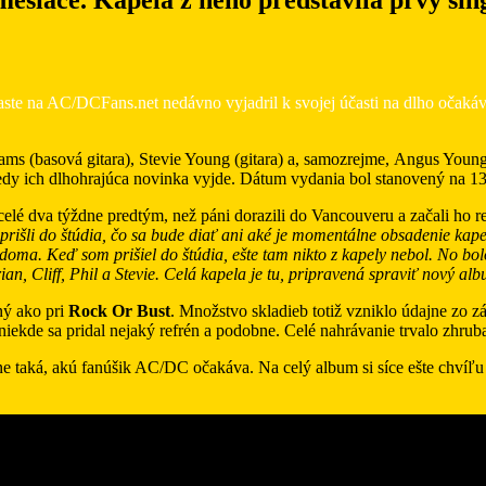
aste na AC/DCFans.net nedávno vyjadril k svojej účasti na dlho očak
liams (basová gitara), Stevie Young (gitara) a, samozrejme, Angus Youn
 kedy ich dlhohrajúca novinka vyjde. Dátum vydania bol stanovený na 1
lé dva týždne predtým, než páni dorazili do Vancouveru a začali ho r
li do štúdia, čo sa bude diať ani aké je momentálne obsadenie kapely. 
doma. Keď som prišiel do štúdia, ešte tam nikto z kapely nebol. No bol
n, Cliff, Phil a Stevie. Celá kapela je tu, pripravená spraviť nový al
ý ako pri
Rock Or Bust
. Množstvo skladieb totiž vzniklo údajne zo z
, niekde sa pridal nejaký refrén a podobne. Celé nahrávanie trvalo zhru
ne taká, akú fanúšik AC/DC očakáva. Na celý album si síce ešte chvíľ