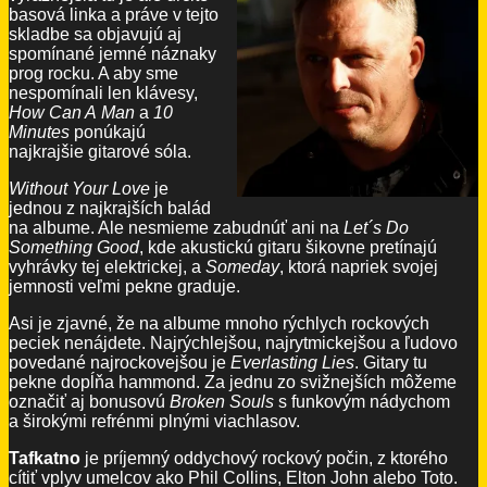
basová linka a práve v tejto
skladbe sa objavujú aj
spomínané jemné náznaky
prog rocku. A aby sme
nespomínali len klávesy,
How Can A Man
a
10
Minutes
ponúkajú
najkrajšie gitarové sóla.
Without Your Love
je
jednou z najkrajších balád
na albume. Ale nesmieme zabudnúť ani na
Let´s Do
Something Good
, kde akustickú gitaru šikovne pretínajú
vyhrávky tej elektrickej, a
Someday
, ktorá napriek svojej
jemnosti veľmi pekne graduje.
Asi je zjavné, že na albume mnoho rýchlych rockových
peciek nenájdete. Najrýchlejšou, najrytmickejšou a ľudovo
povedané najrockovejšou je
Everlasting Lies
. Gitary tu
pekne dopĺňa hammond. Za jednu zo svižnejších môžeme
označiť aj bonusovú
Broken Souls
s funkovým nádychom
a širokými refrénmi plnými viachlasov.
Tafkatno
je príjemný oddychový rockový počin, z ktorého
cítiť vplyv umelcov ako Phil Collins, Elton John alebo Toto.