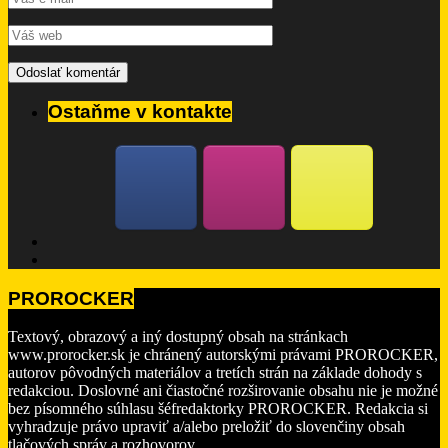
Ostaňme v kontakte
PROROCKER
Textový, obrazový a iný dostupný obsah na stránkach
www.prorocker.sk je chránený autorskými právami PROROCKER,
autorov pôvodných materiálov a tretích strán na základe dohody s
redakciou. Doslovné ani čiastočné rozširovanie obsahu nie je možné
bez písomného súhlasu šéfredaktorky PROROCKER. Redakcia si
vyhradzuje právo upraviť a/alebo preložiť do slovenčiny obsah
tlačových správ a rozhovorov.