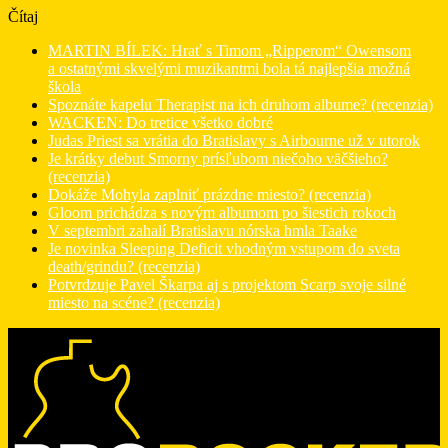
Čítaj
MARTIN BÍLEK: Hrať s Timom „Ripperom“ Owensom
a ostatnými skvelými muzikantmi bola tá najlepšia možná
škola
Spoznáte kapelu Therapist na ich druhom albume? (recenzia)
WACKEN: Do tretice všetko dobré
Judas Priest sa vrátia do Bratislavy s Airbourne už v utorok
Je krátky debut Smorny prísľubom niečoho väčšieho?
(recenzia)
Dokáže Mohyla zaplniť prázdne miesto? (recenzia)
Gloom prichádza s novým albumom po šiestich rokoch
V septembri zahalí Bratislavu nórska hmla Taake
Je novinka Sleeping Deficit vhodným vstupom do sveta
death/grindu? (recenzia)
Potvrdzuje Pavel Škarpa aj s projektom Scarp svoje silné
miesto na scéne? (recenzia)