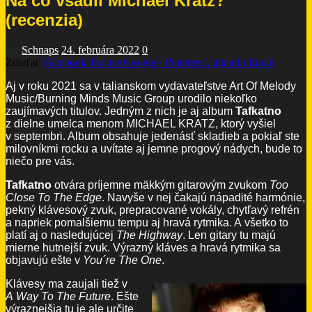
Na čo vsadil Michael Kratz?
(recenzia)
By
Schnaps
24. februára 2022
0
Zdieľať
Facebook
Twitter
Google+
Pinterest
LinkedIn
Email
Aj v roku 2021 sa v talianskom vydavateľstve Art Of Melody
Music/Burning Minds Music Group urodilo niekoľko
zaujímavých titulov. Jedným z nich je aj album
Tafkatno
z dielne umelca menom MICHAEL KRATZ, ktorý vyšiel
v septembri. Album obsahuje jedenásť skladieb a pokiaľ ste
milovníkmi rocku a uvítate aj jemne progový nádych, bude to
niečo pre vás.
Tafkatno
otvára príjemne mäkkým gitarovým zvukom
Too
Close To The Edge
. Navyše v nej čakajú nápadité harmónie,
pekný klávesový zvuk, prepracované vokály, chytľavý refrén
a napriek pomalšiemu tempu aj hravá rytmika. A všetko to
platí aj o nasledujúcej
The Highway
. Len gitary tu majú
mierne hutnejší zvuk. Výrazný kláves a hravá rytmika sa
objavujú ešte v
You´re The One
.
Klávesy ma zaujali tiež v
A Way To The Future
. Ešte
výraznejšia tu je ale určite