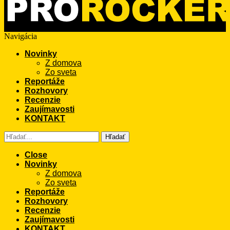
Navigácia
Novinky
Z domova
Zo sveta
Reportáže
Rozhovory
Recenzie
Zaujímavosti
KONTAKT
Hľadať
Close
Novinky
Z domova
Zo sveta
Reportáže
Rozhovory
Recenzie
Zaujímavosti
KONTAKT