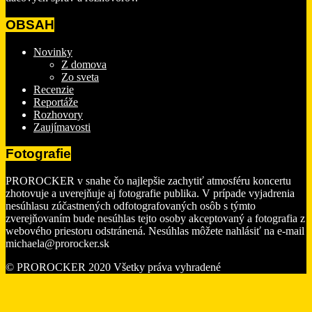
OBSAH
Novinky
Z domova
Zo sveta
Recenzie
Reportáže
Rozhovory
Zaujímavosti
Fotografie
PROROCKER v snahe čo najlepšie zachytiť atmosféru koncertu
zhotovuje a uverejňuje aj fotografie publika. V prípade vyjadrenia
nesúhlasu zúčastnených odfotografovaných osôb s týmto
zverejňovaním bude nesúhlas tejto osoby akceptovaný a fotografia z
webového priestoru odstránená. Nesúhlas môžete nahlásiť na e-mail
michaela@prorocker.sk
© PROROCKER 2020 Všetky práva vyhradené