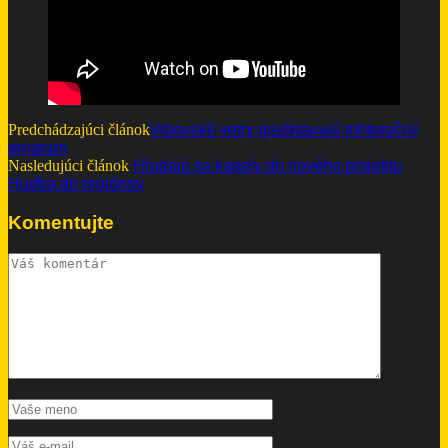
Predchádzajúci článok
Vrbovské vetry predstavujú tohtoročný
program
Nasledujúci článok
Hľadajú sa kapely do nového projektu
Hudba do regiónov
Komentujte