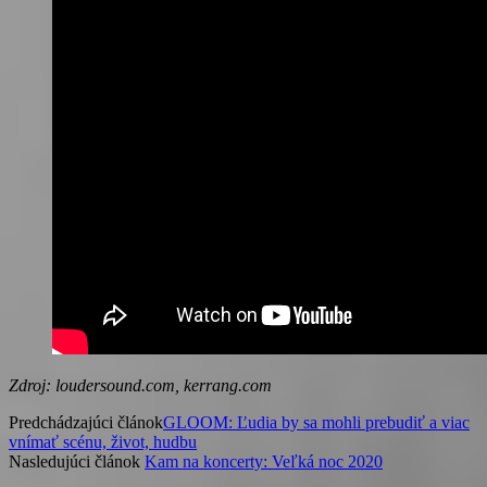
Zdroj: loudersound.com, kerrang.com
Predchádzajúci článok
GLOOM: Ľudia by sa mohli prebudiť a viac
vnímať scénu, život, hudbu
Nasledujúci článok
Kam na koncerty: Veľká noc 2020