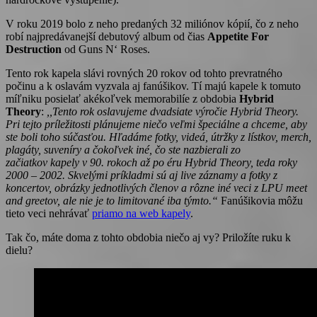
V roku 2019 bolo z neho predaných 32 miliónov kópií, čo z neho
robí najpredávanejší debutový album od čias
Appetite For
Destruction
od Guns N‘ Roses.
Tento rok kapela slávi rovných 20 rokov od tohto prevratného
počinu a k oslavám vyzvala aj fanúšikov. Tí majú kapele k tomuto
míľniku posielať akékoľvek memorabilíe z obdobia
Hybrid
Theory
:
,,Tento rok oslavujeme dvadsiate výročie Hybrid Theory.
Pri tejto príležitosti plánujeme niečo veľmi špeciálne a chceme, aby
ste boli toho súčasťou. Hľadáme fotky, videá, útržky z lístkov, merch,
plagáty, suveníry a čokoľvek iné, čo ste nazbierali zo
začiatkov kapely v 90. rokoch až po éru Hybrid Theory, teda roky
2000 – 2002. Skvelými príkladmi sú aj live záznamy a fotky z
koncertov, obrázky jednotlivých členov a rôzne iné veci z LPU meet
and greetov, ale nie je to limitované iba týmto.“
Fanúšikovia môžu
tieto veci nehrávať
priamo na web kapely
.
Tak čo, máte doma z tohto obdobia niečo aj vy? Priložíte ruku k
dielu?