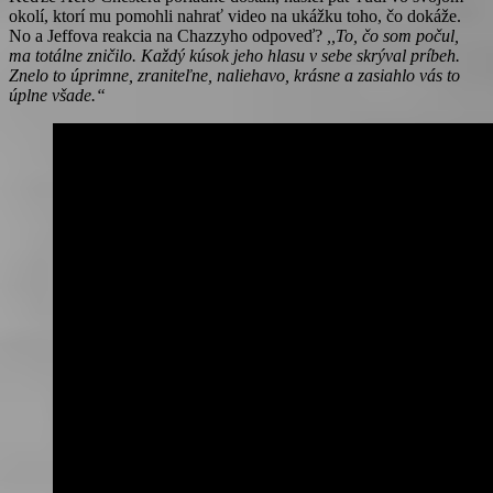
okolí, ktorí mu pomohli nahrať video na ukážku toho, čo dokáže.
No a Jeffova reakcia na Chazzyho odpoveď?
,,To, čo som počul,
ma totálne zničilo. Každý kúsok jeho hlasu v sebe skrýval príbeh.
Znelo to úprimne, zraniteľne, naliehavo, krásne a zasiahlo vás to
úplne všade.“