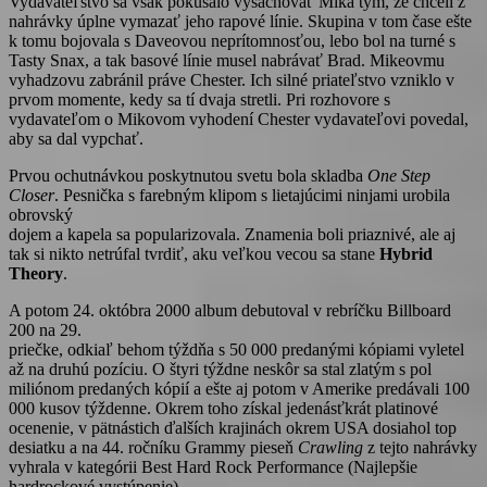
Vydavateľstvo sa však pokúšalo vyšachovať Mika tým, že chceli z
nahrávky úplne vymazať jeho rapové línie. Skupina v tom čase ešte
k tomu bojovala s Daveovou neprítomnosťou, lebo bol na turné s
Tasty Snax, a tak basové línie musel nabrávať Brad. Mikeovmu
vyhadzovu zabránil práve Chester. Ich silné priateľstvo vzniklo v
prvom momente, kedy sa tí dvaja stretli. Pri rozhovore s
vydavateľom o Mikovom vyhodení Chester vydavateľovi povedal,
aby sa dal vypchať.
Prvou ochutnávkou poskytnutou svetu bola skladba
One Step
Closer
. Pesnička s farebným klipom s lietajúcimi ninjami urobila
obrovský
dojem a kapela sa popularizovala. Znamenia boli priaznivé, ale aj
tak si nikto netrúfal tvrdiť, aku veľkou vecou sa stane
Hybrid
Theory
.
A potom 24. októbra 2000 album debutoval v rebríčku Billboard
200 na 29.
priečke, odkiaľ behom týždňa s 50 000 predanými kópiami vyletel
až na druhú pozíciu. O štyri týždne neskôr sa stal zlatým s pol
miliónom predaných kópií a ešte aj potom v Amerike predávali 100
000 kusov týždenne. Okrem toho získal jedenásťkrát platinové
ocenenie, v pätnástich ďalších krajinách okrem USA dosiahol top
desiatku a na 44. ročníku Grammy pieseň
Crawling
z tejto nahrávky
vyhrala v kategórii Best Hard Rock Performance (Najlepšie
hardrockové vystúpenie).