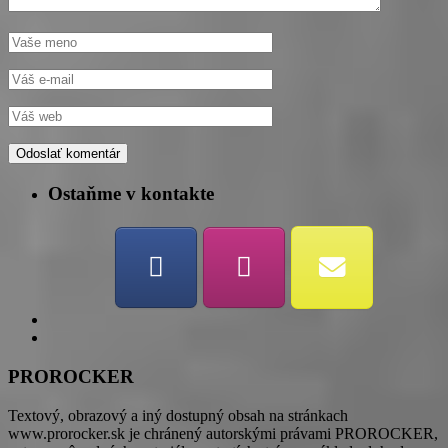
Ostaňme v kontakte
PROROCKER
Textový, obrazový a iný dostupný obsah na stránkach
www.prorocker.sk je chránený autorskými právami PROROCKER,