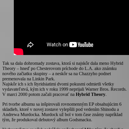
Tak sa dala dohromady zostava, ktorá si najskôr dala meno Hybrid
Theory – hneď po Chesterovom príchode do L.A. ako známku
nového začiatku skupiny – a neskôr sa na Chazzyho podnet
premenovala na Linkin Park.
Najskôr ich s ich štyridsiatimi dvomi pokusmi odmietli všetky
vydavateľstvá, kým ich v roku 1999 neprijali Warner Bros. Records.
V marci 2000 potom začali pracovať na
Hybrid Theory
.
Pri tvorbe albumu sa inšpirovali rovnomenným EP obsahujúcim 6
skladieb, ktoré v novej zostave vylepšili pod vedením Shinodu a
Andrewa Murdocka. Murdock už bol v tom čase známy napríklad
tým, že produkoval debutový album Godsmacku.