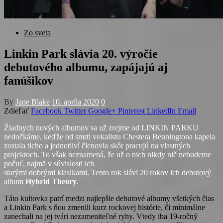
Zo sveta
Linkin Park slávia 20. výročie
debutového albumu, zapájajú aj
fanúšikov
By
Jane Blake
10. apríla 2020
0
Zdieľať
Facebook
Twitter
Google+
Pinterest
LinkedIn
Email
Žiadnych nových albumov sa už zrejme od LINKIN PARKU
nedočkáme, keďže od smrti vokalistu Chestera Benningtona kapela
zostala ticho a jednotliví členovia skôr pracujú na vlastných
projektoch. To však neznamená, že už o nich nikdy nič nebudeme
počuť, najmä v súvislosti ich
starými dobrými klasikami. Tento rok slávi 20 rokov ich debutový
album
Hybrid Theory
.
Táto kultovka patrí medzi najlepšie debutové albumy všetkých čias
a Linkin Park s ňou zmenili kurz rockovej histórie, či minimálne
zanechali na jej tvári nezameniteľné ryhy. Vtedy iba 19-ročný