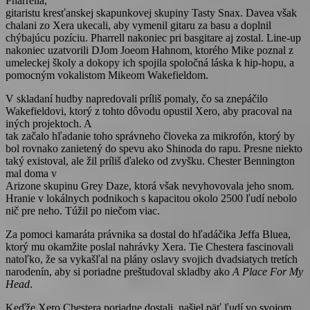
Pharrella,
gitaristu kresťanskej skapunkovej skupiny Tasty Snax. Davea však
chalani zo Xera ukecali, aby vymenil gitaru za basu a doplnil
chýbajúcu pozíciu. Pharrell nakoniec pri basgitare aj zostal. Line-up
nakoniec uzatvorili DJom Joeom Hahnom, ktorého Mike poznal z
umeleckej školy a dokopy ich spojila spoločná láska k hip-hopu, a
pomocným vokalistom Mikeom Wakefieldom.
V skladaní hudby napredovali príliš pomaly, čo sa znepáčilo
Wakefieldovi, ktorý z tohto dôvodu opustil Xero, aby pracoval na
iných projektoch. A
tak začalo hľadanie toho správneho človeka za mikrofón, ktorý by
bol rovnako zanietený do spevu ako Shinoda do rapu. Presne niekto
taký existoval, ale žil príliš ďaleko od zvyšku. Chester Bennington
mal doma v
Arizone skupinu Grey Daze, ktorá však nevyhovovala jeho snom.
Hranie v lokálnych podnikoch s kapacitou okolo 2500 ľudí nebolo
nič pre neho. Túžil po niečom viac.
Za pomoci kamaráta právnika sa dostal do hľadáčika Jeffa Bluea,
ktorý mu okamžite poslal nahrávky Xera. Tie Chestera fascinovali
natoľko, že sa vykašľal na plány oslavy svojich dvadsiatych tretích
narodenín, aby si poriadne preštudoval skladby ako
A Place For My
Head
.
Keďže Xero Chestera poriadne dostali, našiel päť ľudí vo svojom