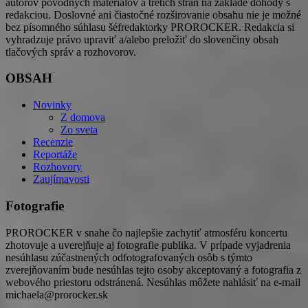
autorov pôvodných materiálov a tretích strán na základe dohody s
redakciou. Doslovné ani čiastočné rozširovanie obsahu nie je možné
bez písomného súhlasu šéfredaktorky PROROCKER. Redakcia si
vyhradzuje právo upraviť a/alebo preložiť do slovenčiny obsah
tlačových správ a rozhovorov.
OBSAH
Novinky
Z domova
Zo sveta
Recenzie
Reportáže
Rozhovory
Zaujímavosti
Fotografie
PROROCKER v snahe čo najlepšie zachytiť atmosféru koncertu
zhotovuje a uverejňuje aj fotografie publika. V prípade vyjadrenia
nesúhlasu zúčastnených odfotografovaných osôb s týmto
zverejňovaním bude nesúhlas tejto osoby akceptovaný a fotografia z
webového priestoru odstránená. Nesúhlas môžete nahlásiť na e-mail
michaela@prorocker.sk