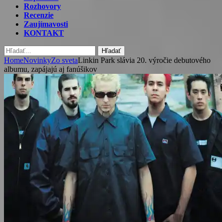
Rozhovory
Recenzie
Zaujímavosti
KONTAKT
Hľadať
Home
Novinky
Zo sveta
Linkin Park slávia 20. výročie debutového
albumu, zapájajú aj fanúšikov