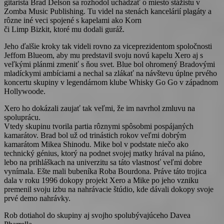
gitarista Brad Delson sa rozhodol uchádzať o miesto stážistu v
Zomba Music Publishing. Tu videl na stenách kancelárií plagáty a
rôzne iné veci spojené s kapelami ako Korn
či Limp Bizkit, ktoré mu dodali guráž.
Jeho ďalšie kroky tak videli rovno za viceprezidentom spoločnosti
Jeffom Blueom, aby mu predstavil svoju novú kapelu Xero aj s
veľkými plánmi zmeniť s ňou svet. Blue bol ohromený Bradovými
mladíckymi ambíciami a nechal sa zlákať na návštevu úplne prvého
koncertu skupiny v legendárnom klube Whisky Go Go v západnom
Hollywoode.
Xero ho dokázali zaujať tak veľmi, že im navrhol zmluvu na
spoluprácu.
Vtedy skupinu tvorila partia rôznymi spôsobmi pospájaných
kamarátov. Brad bol už od trinástich rokov veľmi dobrým
kamarátom Mikea Shinodu. Mike bol v podstate niečo ako
technický génius, ktorý na podnet svojej matky hrával na piáno,
lebo na prihláškach na univerzitu sa táto vlastnosť veľmi dobre
vynímala. Ešte mali bubeníka Roba Bourdona. Práve táto trojica
dala v roku 1996 dokopy projekt Xero a Mike po jeho vzniku
premenil svoju izbu na nahrávacie štúdio, kde dávali dokopy svoje
prvé demo nahrávky.
Rob dotiahol do skupiny aj svojho spolubývajúceho Davea