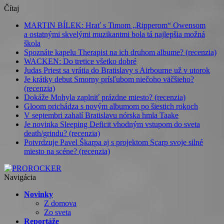
Čítaj
MARTIN BÍLEK: Hrať s Timom „Ripperom“ Owensom
a ostatnými skvelými muzikantmi bola tá najlepšia možná
škola
Spoznáte kapelu Therapist na ich druhom albume? (recenzia)
WACKEN: Do tretice všetko dobré
Judas Priest sa vrátia do Bratislavy s Airbourne už v utorok
Je krátky debut Smorny prísľubom niečoho väčšieho?
(recenzia)
Dokáže Mohyla zaplniť prázdne miesto? (recenzia)
Gloom prichádza s novým albumom po šiestich rokoch
V septembri zahalí Bratislavu nórska hmla Taake
Je novinka Sleeping Deficit vhodným vstupom do sveta
death/grindu? (recenzia)
Potvrdzuje Pavel Škarpa aj s projektom Scarp svoje silné
miesto na scéne? (recenzia)
Navigácia
Novinky
Z domova
Zo sveta
Reportáže