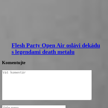
Flesh Party Open Air oslávi dekádu
s legendami death metalu
Komentujte