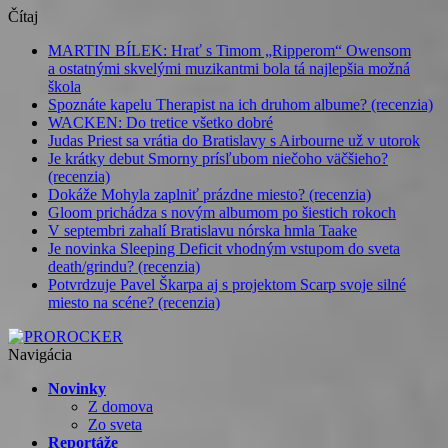
Čítaj
MARTIN BÍLEK: Hrať s Timom „Ripperom“ Owensom
a ostatnými skvelými muzikantmi bola tá najlepšia možná
škola
Spoznáte kapelu Therapist na ich druhom albume? (recenzia)
WACKEN: Do tretice všetko dobré
Judas Priest sa vrátia do Bratislavy s Airbourne už v utorok
Je krátky debut Smorny prísľubom niečoho väčšieho?
(recenzia)
Dokáže Mohyla zaplniť prázdne miesto? (recenzia)
Gloom prichádza s novým albumom po šiestich rokoch
V septembri zahalí Bratislavu nórska hmla Taake
Je novinka Sleeping Deficit vhodným vstupom do sveta
death/grindu? (recenzia)
Potvrdzuje Pavel Škarpa aj s projektom Scarp svoje silné
miesto na scéne? (recenzia)
Navigácia
Novinky
Z domova
Zo sveta
Reportáže