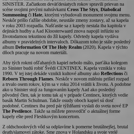
SINISTER. Začiatkom deväťdesiatych rokov spravili prievan na
scéne svojimi prvými nahrávkami
Cross The Styx
,
Diabolical
Summoning
či
Hate
, ktorými vybudovali monument svojmu menu.
Neskôr prišlo ťažšie obdobie, neustále zmeny zostavy, až sa kapela
v roku 2003 rozpadla. Našťastie sa z kapely nestala iba kapitola v
dejinách hudby a Aad Kloosterwaard znova napojil infúziu so
životodarnou tekutinou do žíl kapely. Odvtedy kapela vydáva
albumy v pravidelných intervaloch. Dôkazom toho je stále posledný
album
Deformation Of The Holy Realm
(2020). Kapela v týchto
dňoch pracuje na novom materiáli.
Aby tých rokmi ošľahaných kapiel nebolo málo, parťáka kolegom
zo Sinister budú robiť Švédi CENTINEX. Kapela vznikla v roku
1990. V tej istej dekáde vznikli kultové albumy ako
Reflections
či
Reborn Through Flames
. Neskôr v novom miléniu prišiel rozpad
a trvalo osem rokov, kým sa v roku 2014 vrátili k životu. A podobne
ako u Sinister stojí za fungovaním kapely Aad ako posledný
pôvodný člen, tak je tomu tak aj v prípade Centinex, ktorých vedie
basák Martin Schulman. Takže osudy oboch kapiel sú dosť
podobné. Centinex iba pred pár týždňami vyslali do sveta nové EP
The Pestilence
. Takže sa môžete presvedčiť o aktuálnej forme
kapely ešte pred Fleshkovým koncertom.
Z oldschoolových vôd sa odplavíme k pomerne brutálnejšej, brutal
death/slamovej zátoke. Sme znova v Holandsku a svoje vrelé