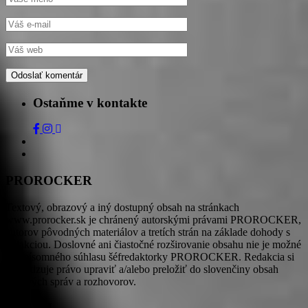
Ostaňme v kontakte
PROROCKER
Textový, obrazový a iný dostupný obsah na stránkach
www.prorocker.sk je chránený autorskými právami PROROCKER,
autorov pôvodných materiálov a tretích strán na základe dohody s
redakciou. Doslovné ani čiastočné rozširovanie obsahu nie je možné
bez písomného súhlasu šéfredaktorky PROROCKER. Redakcia si
vyhradzuje právo upraviť a/alebo preložiť do slovenčiny obsah
tlačových správ a rozhovorov.
OBSAH