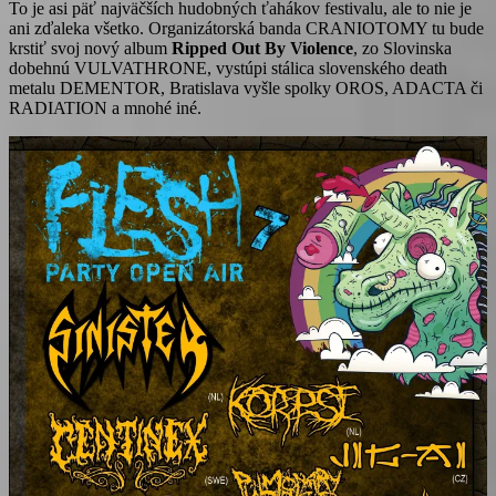
To je asi päť najväčších hudobných ťahákov festivalu, ale to nie je
ani zďaleka všetko. Organizátorská banda CRANIOTOMY tu bude
krstiť svoj nový album
Ripped Out By Violence
, zo Slovinska
dobehnú VULVATHRONE, vystúpi stálica slovenského death
metalu DEMENTOR, Bratislava vyšle spolky OROS, ADACTA či
RADIATION a mnohé iné.