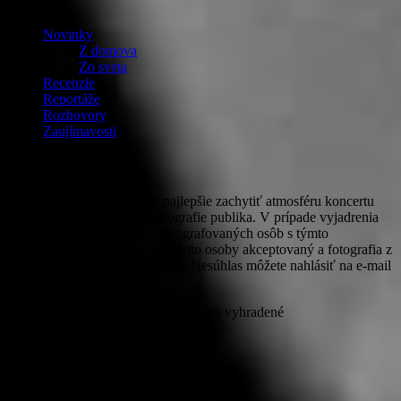
Novinky
Z domova
Zo sveta
Recenzie
Reportáže
Rozhovory
Zaujímavosti
Fotografie
PROROCKER v snahe čo najlepšie zachytiť atmosféru koncertu
zhotovuje a uverejňuje aj fotografie publika. V prípade vyjadrenia
nesúhlasu zúčastnených odfotografovaných osôb s týmto
zverejňovaním bude nesúhlas tejto osoby akceptovaný a fotografia z
webového priestoru odstránená. Nesúhlas môžete nahlásiť na e-mail
michaela@prorocker.sk
© PROROCKER 2020 Všetky práva vyhradené