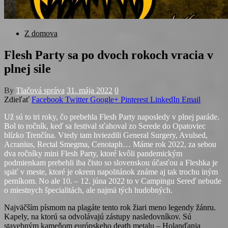
Z domova
Flesh Party sa po dvoch rokoch vracia v
plnej sile
By
Tlačová správa
31. mája 2022
0
Zdieľať
Facebook
Twitter
Google+
Pinterest
LinkedIn
Email
Už sú to tri roky, čo prebehla Flesh Party naposledy v plnej paráde.
Bol to ročník, keď sa festival sťahoval zo Serede do Opatoviec
blízko Trenčína. Vtedy tam hviezdili General Surgery, Avulsed,
Acranius, Rectal Smegma, Cenotaph… Máme rok 2022, za sebou
dva ročníky mini Flesh Party, ktoré kvôli pandemickým
podmienkam prebehli iba čisto so slovenskou účasťou a Fleshka je
späť v meste, ktoré je okrem napolitánok známe aj tak trochu iným
perníkom. No ale 10. – 12. júna 2022 to v Campingu Sereď nebude
o miestnych špecialitách, ale najmä tých hudobných.
Najväčším písmom na plagáte tento rok žiari meno legendy žánru.
Kapely, na ktorú sa odvolávajú zástupy nasledovníkov. Sú
stavebným kameňom európskeho death metalu – Holanďania