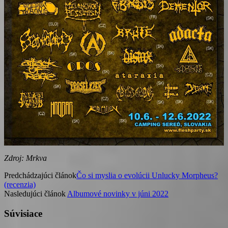
Zdroj: Mrkva
Predchádzajúci článok
Čo si myslia o evolúcii Unlucky Morpheus?
(recenzia)
Nasledujúci článok
Albumové novinky v júni 2022
Súvisiace