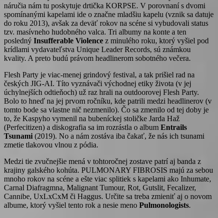
náručia nám tu poskytuje drtička KORPSE. V porovnaní s dvomi
spomínanými kapelami ide o značne mladšiu kapelu (vznik sa datuje
do roku 2013), avšak za deväť rokov na scéne si vybudovali status
tzv. masívneho hudobného valca. Tri albumy na konte a ten
posledný
Insufferable Violence
z minulého roku, ktorý vyšiel pod
krídlami vydavateľstva Unique Leader Records, sú známkou
kvality. A preto budú právom headlinerom sobotného večera.
Flesh Party je viac-menej grindový festival, a tak prišiel rad na
českých JIG-AI. Títo vyznávači východnej etiky života (v jej
úchylnejších odtieňoch) už raz hrali na outdoorovej Flesh Party.
Bolo to hneď na jej prvom ročníku, kde patrili medzi headlinerov (v
tomto bode sa vlastne nič nezmenilo). Čo sa zmenilo od tej doby je
to, že Kaspyho vymenil na bubeníckej stoličke Jarda Haž
(Perfecitizen) a diskografia sa im rozrástla o album
Entrails
Tsunami
(2019). No a nám zostáva iba čakať, že nás ich tsunami
zmetie tlakovou vlnou z pódia.
Medzi tie zvučnejšie mená v tohtoročnej zostave patrí aj banda z
krajiny galského kohúta. PULMONARY FIBROSIS majú za sebou
mnoho rokov na scéne a ešte viac splitiek s kapelami ako Inhumate,
Carnal Diafragmna, Malignant Tumour, Rot, Gutslit, Fecalizer,
Cannibe, UxLxCxM či Haggus. Určite sa treba zmieniť aj o novom
albume, ktorý vyšiel tento rok a nesie meno
Pulmonologists
.