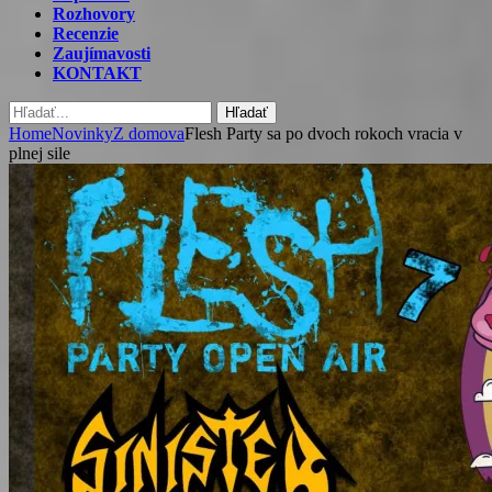
Rozhovory
Recenzie
Zaujímavosti
KONTAKT
Hľadať
Home
Novinky
Z domova
Flesh Party sa po dvoch rokoch vracia v
plnej sile