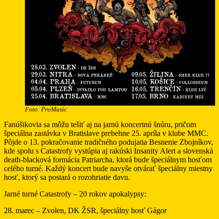
Foto: ProMusic
Fanúšikovia sa môžu tešiť aj na jarnú koncertnú šnúru, pričom
špeciálna zastávka v Bratislave prebehne 25. apríla v klube MMC.
Pôjde o 13. pokračovanie tradičného podujatia Besnenie Zbojníkov,
kde spolu s Catastrofy vystúpia aj rakúski Insanity Alert a slovenská
death-blacková formácia Patriarcha, ktorá bude špeciálnym hosťom
celého turné. Každý koncert bude navyše otvárať špeciálny miestny
hosť, ktorý sa postará o rozohriatie davu.
Jarné turné Catastrofy – 20 rokov apokalypsy:
28. marec – Zvolen, DK ŽSR, špeciálny hosť Gágor