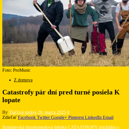
Foto: ProMusic
Z domova
Catastrofy pár dní pred turné posiela K
lopate
By
Tlačová správa
20. marca 2025
0
Zdieľať
Facebook
Twitter
Google+
Pinterest
LinkedIn
Email
Bratislavská thrashmetalová úderka CATASTROFY prichádza s