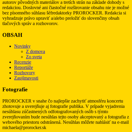
autorov pôvodných materiálov a tretích strán na základe dohody s
redakciou. Doslovné ani čiastočné rozširovanie obsahu nie je možné
bez písomného súhlasu šéfredaktorky PROROCKER. Redakcia si
vyhradzuje právo upraviť a/alebo preložiť do slovenčiny obsah
tlačových správ a rozhovorov.
OBSAH
Novinky
Z domova
Zo sveta
Recenzie
Reportáže
Rozhovory
Zaujímavosti
Fotografie
PROROCKER v snahe čo najlepšie zachytiť atmosféru koncertu
zhotovuje a uverejňuje aj fotografie publika. V prípade vyjadrenia
nesúhlasu zúčastnených odfotografovaných osôb s týmto
zverejňovaním bude nesúhlas tejto osoby akceptovaný a fotografia z
webového priestoru odstránená. Nesúhlas môžete nahlásiť na e-mail
michaela@prorocker.sk