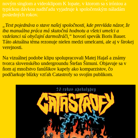
novým singlom a videoklipom K lopate, v ktorom sa s iróniou a
typickou dávkou nadhľadu vyjadruje k spoločenským náladám
posledných rokov.
„Text pojednáva o stave našej spoločnosti, kde prevláda názor, že
iba manuálna práca má skutočnú hodnotu a všetci umelci a
vzdelanci sú obyčajní darmožráči,“
hovorí spevák Boris Bauer.
Táto aktuálna téma rezonuje nielen medzi umelcami, ale aj v širokej
verejnosti.
Na vizuálnej podobe klipu spolupracovali Matej Hajaš a známy
tvorca slovenského undergroundu Štefan Šimuni. Objavuje sa v
ňom aj množstvo fanúšikov kapely ako komparzistov, čo
podčiarkuje blízky vzťah Catastrofy so svojím publikom.