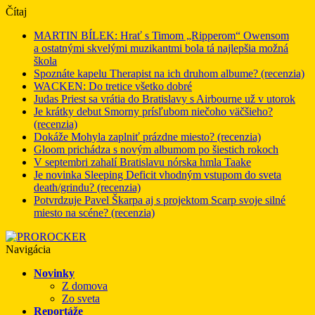
Čítaj
MARTIN BÍLEK: Hrať s Timom „Ripperom“ Owensom
a ostatnými skvelými muzikantmi bola tá najlepšia možná
škola
Spoznáte kapelu Therapist na ich druhom albume? (recenzia)
WACKEN: Do tretice všetko dobré
Judas Priest sa vrátia do Bratislavy s Airbourne už v utorok
Je krátky debut Smorny prísľubom niečoho väčšieho?
(recenzia)
Dokáže Mohyla zaplniť prázdne miesto? (recenzia)
Gloom prichádza s novým albumom po šiestich rokoch
V septembri zahalí Bratislavu nórska hmla Taake
Je novinka Sleeping Deficit vhodným vstupom do sveta
death/grindu? (recenzia)
Potvrdzuje Pavel Škarpa aj s projektom Scarp svoje silné
miesto na scéne? (recenzia)
Navigácia
Novinky
Z domova
Zo sveta
Reportáže