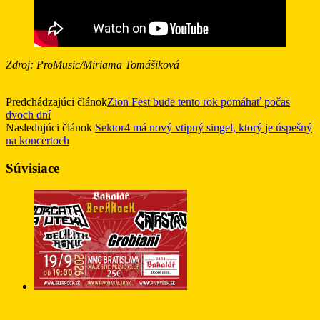
Zdroj: ProMusic/Miriama Tomášiková
Predchádzajúci článok
Zion Fest bude tento rok pomáhať počas
dvoch dní
Nasledujúci článok
Sektor4 má nový vtipný singel, ktorý je úspešný
na koncertoch
Súvisiace