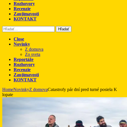
Rozhovory
Recenzie
Zaujímavosti
KONTAKT
Hľadať
Close
Novinky
Z domova
Zo sveta
Reportáže
Rozhovory
Recenzie
Zaujímavosti
KONTAKT
Home
Novinky
Z domova
Catastrofy pár dní pred turné posiela K
lopate