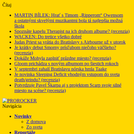
Čítaj
MARTIN BÍLEK: Hrať s Timom „Ripperom“ Owensom
a ostatnými skvelými muzikantmi bola tá najlepšia možná
škola
Spoznáte kapelu Therapist na ich druhom albume? (recenzia)
WACKEN: Do tretice všetko dobré
Judas Priest sa vrátia do Bratislavy s Airbourne už v utorok
Je krátky debut Smorny prísľubom niečoho väčšieho?
(recenzia)
Dokáže Mohyla zaplniť prázdne miesto? (recenzia)
Gloom prichádza s novým albumom po šiestich rokoch
V septembri zahalí Bratislavu nórska hmla Taake
Je novinka Sleeping Deficit vhodným vstupom do sveta
death/grindu? (recenzia)
Potvrdzuje Pavel Škarpa aj s projektom Scarp svoje silné
miesto na scéne? (recenzia)
Navigácia
Novinky
Z domova
Zo sveta
Reportáže