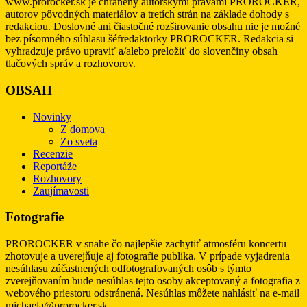
www.prorocker.sk je chránený autorskými právami PROROCKER,
autorov pôvodných materiálov a tretích strán na základe dohody s
redakciou. Doslovné ani čiastočné rozširovanie obsahu nie je možné
bez písomného súhlasu šéfredaktorky PROROCKER. Redakcia si
vyhradzuje právo upraviť a/alebo preložiť do slovenčiny obsah
tlačových správ a rozhovorov.
OBSAH
Novinky
Z domova
Zo sveta
Recenzie
Reportáže
Rozhovory
Zaujímavosti
Fotografie
PROROCKER v snahe čo najlepšie zachytiť atmosféru koncertu
zhotovuje a uverejňuje aj fotografie publika. V prípade vyjadrenia
nesúhlasu zúčastnených odfotografovaných osôb s týmto
zverejňovaním bude nesúhlas tejto osoby akceptovaný a fotografia z
webového priestoru odstránená. Nesúhlas môžete nahlásiť na e-mail
michaela@prorocker.sk