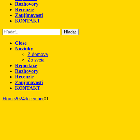
Rozhovory
Recenzie
Zaujímavosti
KONTAKT
Hľadať
Close
Novinky
Z domova
Zo sveta
Reportáže
Rozhovory
Recenzie
Zaujímavosti
KONTAKT
Home
2024
december
01