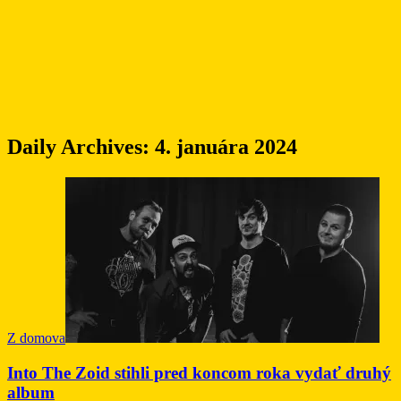
Daily Archives:
4. januára 2024
Z domova
Into The Zoid stihli pred koncom roka vydať druhý
album