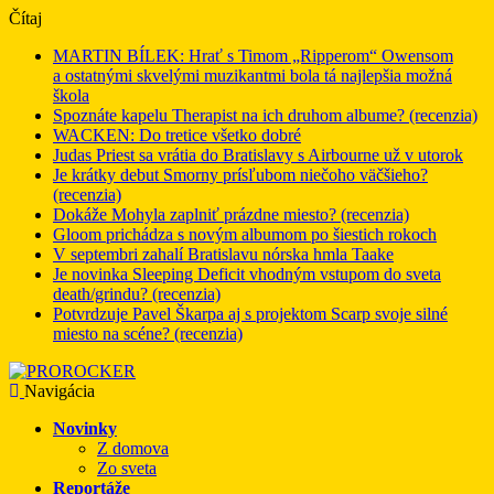
Čítaj
MARTIN BÍLEK: Hrať s Timom „Ripperom“ Owensom
a ostatnými skvelými muzikantmi bola tá najlepšia možná
škola
Spoznáte kapelu Therapist na ich druhom albume? (recenzia)
WACKEN: Do tretice všetko dobré
Judas Priest sa vrátia do Bratislavy s Airbourne už v utorok
Je krátky debut Smorny prísľubom niečoho väčšieho?
(recenzia)
Dokáže Mohyla zaplniť prázdne miesto? (recenzia)
Gloom prichádza s novým albumom po šiestich rokoch
V septembri zahalí Bratislavu nórska hmla Taake
Je novinka Sleeping Deficit vhodným vstupom do sveta
death/grindu? (recenzia)
Potvrdzuje Pavel Škarpa aj s projektom Scarp svoje silné
miesto na scéne? (recenzia)
Navigácia
Novinky
Z domova
Zo sveta
Reportáže