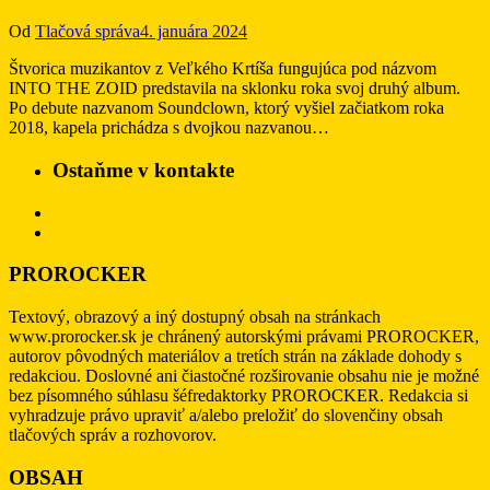
Od
Tlačová správa
4. januára 2024
Štvorica muzikantov z Veľkého Krtíša fungujúca pod názvom
INTO THE ZOID predstavila na sklonku roka svoj druhý album.
Po debute nazvanom Soundclown, ktorý vyšiel začiatkom roka
2018, kapela prichádza s dvojkou nazvanou…
Ostaňme v kontakte
PROROCKER
Textový, obrazový a iný dostupný obsah na stránkach
www.prorocker.sk je chránený autorskými právami PROROCKER,
autorov pôvodných materiálov a tretích strán na základe dohody s
redakciou. Doslovné ani čiastočné rozširovanie obsahu nie je možné
bez písomného súhlasu šéfredaktorky PROROCKER. Redakcia si
vyhradzuje právo upraviť a/alebo preložiť do slovenčiny obsah
tlačových správ a rozhovorov.
OBSAH