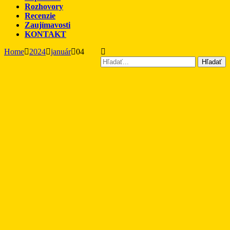
Rozhovory
Recenzie
Zaujímavosti
KONTAKT
Home
2024
január
04
Hľadať