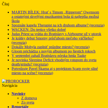
Čítaj
MARTIN BÍLEK: Hrať s Timom „Ripperom“ Owensom
a ostatnými skvelými muzikantmi bola tá najlepšia možná
škola
Spoznáte kapelu Therapist na ich druhom albume? (recenzia)
WACKEN: Do tretice všetko dobré
Judas Priest sa vrátia do Bratislavy s Airbourne už v utorok
Je krátky debut Smorny prísľubom niečoho väčšieho?
(recenzia)
Dokáže Mohyla zaplniť prázdne miesto? (recenzia)
Gloom prichádza s novým albumom po šiestich rokoch
V septembri zahalí Bratislavu nórska hmla Taake
Je novinka Sleeping Deficit vhodným vstupom do sveta
death/grindu? (recenzia)
Potvrdzuje Pavel Škarpa aj s projektom Scarp svoje silné
miesto na scéne? (recenzia)
Navigácia
Novinky
Z domova
Zo sveta
Reportáže