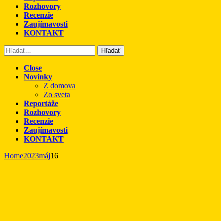
Rozhovory
Recenzie
Zaujímavosti
KONTAKT
Hľadať
Close
Novinky
Z domova
Zo sveta
Reportáže
Rozhovory
Recenzie
Zaujímavosti
KONTAKT
Home
2023
máj
16