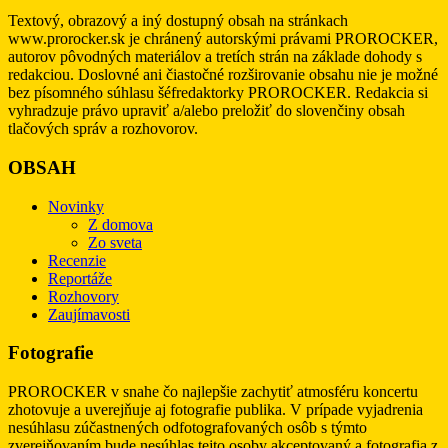
Textový, obrazový a iný dostupný obsah na stránkach
www.prorocker.sk je chránený autorskými právami PROROCKER,
autorov pôvodných materiálov a tretích strán na základe dohody s
redakciou. Doslovné ani čiastočné rozširovanie obsahu nie je možné
bez písomného súhlasu šéfredaktorky PROROCKER. Redakcia si
vyhradzuje právo upraviť a/alebo preložiť do slovenčiny obsah
tlačových správ a rozhovorov.
OBSAH
Novinky
Z domova
Zo sveta
Recenzie
Reportáže
Rozhovory
Zaujímavosti
Fotografie
PROROCKER v snahe čo najlepšie zachytiť atmosféru koncertu
zhotovuje a uverejňuje aj fotografie publika. V prípade vyjadrenia
nesúhlasu zúčastnených odfotografovaných osôb s týmto
zverejňovaním bude nesúhlas tejto osoby akceptovaný a fotografia z