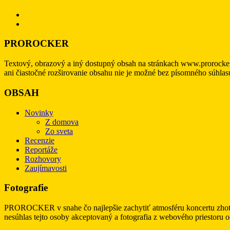
PROROCKER
Textový, obrazový a iný dostupný obsah na stránkach www.prorocke
ani čiastočné rozširovanie obsahu nie je možné bez písomného súhl
OBSAH
Novinky
Z domova
Zo sveta
Recenzie
Reportáže
Rozhovory
Zaujímavosti
Fotografie
PROROCKER v snahe čo najlepšie zachytiť atmosféru koncertu zhotov
nesúhlas tejto osoby akceptovaný a fotografia z webového priestoru 