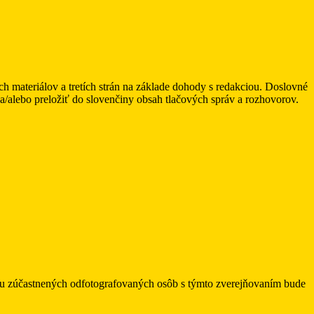
ateriálov a tretích strán na základe dohody s redakciou. Doslovné
alebo preložiť do slovenčiny obsah tlačových správ a rozhovorov.
asu zúčastnených odfotografovaných osôb s týmto zverejňovaním bude