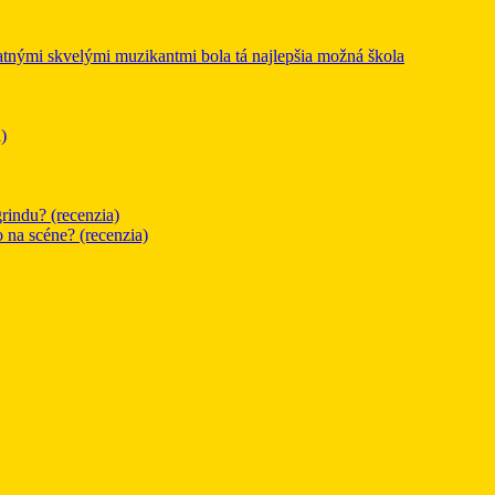
mi skvelými muzikantmi bola tá najlepšia možná škola
)
rindu? (recenzia)
o na scéne? (recenzia)