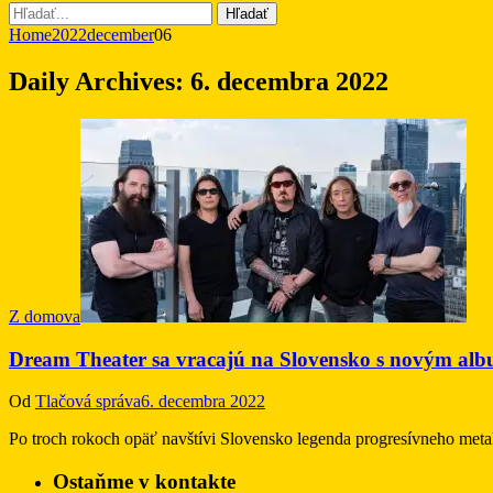
Hľadať
Home
2022
december
06
Daily Archives:
6. decembra 2022
Z domova
Dream Theater sa vracajú na Slovensko s novým a
Od
Tlačová správa
6. decembra 2022
Po troch rokoch opäť navštívi Slovensko legenda progresívneho me
Ostaňme v kontakte