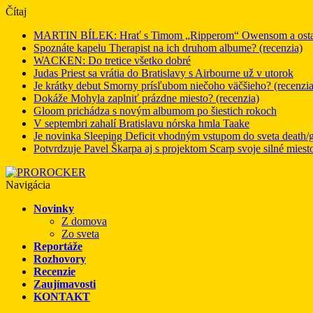
Čítaj
MARTIN BÍLEK: Hrať s Timom „Ripperom“ Owensom a ostatný
Spoznáte kapelu Therapist na ich druhom albume? (recenzia)
WACKEN: Do tretice všetko dobré
Judas Priest sa vrátia do Bratislavy s Airbourne už v utorok
Je krátky debut Smorny prísľubom niečoho väčšieho? (recenzia
Dokáže Mohyla zaplniť prázdne miesto? (recenzia)
Gloom prichádza s novým albumom po šiestich rokoch
V septembri zahalí Bratislavu nórska hmla Taake
Je novinka Sleeping Deficit vhodným vstupom do sveta death/g
Potvrdzuje Pavel Škarpa aj s projektom Scarp svoje silné miest
Navigácia
Novinky
Z domova
Zo sveta
Reportáže
Rozhovory
Recenzie
Zaujímavosti
KONTAKT