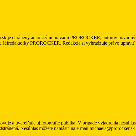
r.sk je chránený autorskými právami PROROCKER, autorov pôvodných m
asu šéfredaktorky PROROCKER. Redakcia si vyhradzuje právo upraviť a/
uje a uverejňuje aj fotografie publika. V prípade vyjadrenia nesúhl
odstránená. Nesúhlas môžete nahlásiť na e-mail michaela@prorocker.sk