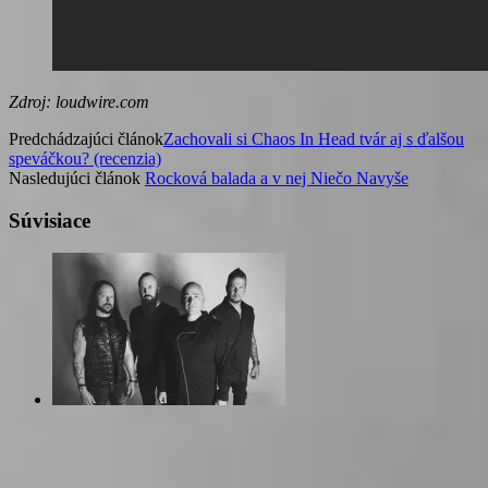
Zdroj: loudwire.com
Predchádzajúci článok
Zachovali si Chaos In Head tvár aj s ďalšou
speváčkou? (recenzia)
Nasledujúci článok
Rocková balada a v nej Niečo Navyše
Súvisiace