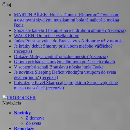
Čítaj
MARTIN BÍLEK: Hrať s Timom „Ripperom“ Owensom
a ostatnými skvelými muzikantmi bola tá najlepšia možná
škola
Spoznáte kapelu Therapist na ich druhom albume? (recenzia)
WACKEN: Do tretice všetko dobré
Judas Priest sa vrátia do Bratislavy s Airbourne už v utorok
Je krátky debut Smorny prísľubom niečoho väčšieho?
(recenzia)
Dokáže Mohyla zaplniť prázdne miesto? (recenzia)
Gloom prichádza s novým albumom po šiestich rokoch
V septembri zahalí Bratislavu nórska hmla Taake
Je novinka Sleeping Deficit vhodným vstupom do sveta
death/grindu? (recenzia)
Potvrdzuje Pavel Škarpa aj s projektom Scarp svoje silné
miesto na scéne? (recenzia)
Navigácia
Novinky
Z domova
Zo sveta
Reportáže