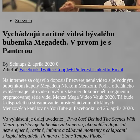
Zo sveta
Vychádzajú raritné videá bývalého
bubeníka Megadeth. V prvom je s
Panterou
By
Schnaps
2. apríla 2020
0
Zdieľať
Facebook
Twitter
Google+
Pinterest
LinkedIn
Email
Na internete sa objavilo doposiaľ nezverejnené video s pôvodným
bubeníkom kapely Megadeth Nickom Menzom. Podľa oficiálneho
vyhlásenia je toto video prvým z takmer dokončeného segmentu
prepracovanej série videí Menza Mega Video Vault 2020. Tá bude
k dispozícii na streamovanie prostredníctvom oficiálnych
Menzových kanálov na YouTube aj Facebooku od 25. apríla 2020.
Vo vyhlásení je ďalej uvedené:
„Prvá časť Behind The Scenes With
Menza predstavuje bubeníka za kamerou, ako natáča doposiaľ
nezverejnené, raritné, intímne a zábavné momenty s chlapcami
z kapiel Megadeth, Pantera a Stone Temple Pilots.“