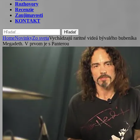
Rozhovory
Recenzie
Zaujímavosti
KONTAKT
Hľadať
Home
Novinky
Zo sveta
Vychádzajú raritné videá bývalého bubeníka
Megadeth. V prvom je s Panterou