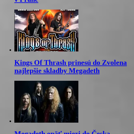
Kings Of Thrash prinesú do Zvolena
najlepšie skladby Megadeth
Megadeth opäť mieri do Česka