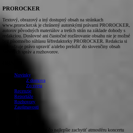
PROROCKER
Textový, obrazový a iný dostupný obsah na stránkach
www.prorocker.sk je chránený autorskými právami PROROCKER,
autorov pôvodných materiálov a tretích strán na základe dohody s
redakciou. Doslovné ani čiastočné rozširovanie obsahu nie je možné
bez písomného súhlasu šéfredaktorky PROROCKER. Redakcia si
vyhradzuje právo upraviť a/alebo preložiť do slovenčiny obsah
tlačových správ a rozhovorov.
OBSAH
Novinky
Z domova
Zo sveta
Recenzie
Reportáže
Rozhovory
Zaujímavosti
Fotografie
PROROCKER v snahe čo najlepšie zachytiť atmosféru koncertu