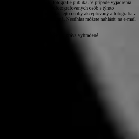
zhotovuje a uverejňuje aj fotografie publika. V prípade vyjadrenia
nesúhlasu zúčastnených odfotografovaných osôb s týmto
zverejňovaním bude nesúhlas tejto osoby akceptovaný a fotografia z
webového priestoru odstránená. Nesúhlas môžete nahlásiť na e-mail
michaela@prorocker.sk
© PROROCKER 2020 Všetky práva vyhradené