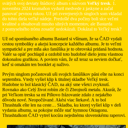
svätých svoj deviaty štúdiový album s názvom
Veľký tresk
. 1.
novembra 2024 kromaňon vyduril medvede z jaskyne a začal
panovať pevnou rukou. Už pri zverejnených singloch som vkladal
do tohto diela veľké nádeje. Predošlé dva počiny boli síce veľmi
kvalitné a obsahovali mnoho silných momentov, ale Bastarda
z pomyselného trónu zosadiť nedokázali. Dokázal to Veľký tresk?
Už od spomínaného albumu Bastard si všímam, že sa ČAD vydali
cestou symboliky a akejsi koncepcie každého albumu. Je to veľmi
sympatické a pre mňa ako fanúšika je to obrovská pridaná hodnota.
Valér sa opäť pochlapil a ozdobil toto hudobné dielo jemu vlastnou
dokonalou grafikou. A poviem vám, že už teraz sa neviem dočkať,
keď si omakám ten booklet aj naživo.
Prvým singlom počastovali uši svojich fanúšikov páni ešte na konci
septembra. Vtedy vyšiel klip k titulnej skladbe Veľký tresk.
Hudobne to bol klasický ČAD, na aký sme všetci zvyknutí.
Rovnako ako Celý život robím zle či Zbrojnoši metalu. Akurát, že
pri Veľkom tresku sa mi Pištovo frázovanie zdalo z nejakého
dôvodu nové. Neopočúvané. Akési viac štekavé. A to bol
Thrashtalk ešte len na ceste… Skladba, ku ktorej vyšiel klip v deň
vydania albumu, sa pokojne môže stať hymnou Oktagonu.
Thrashtalkom ČAD vytrel kocúra nejednému slovenskému raperovi.