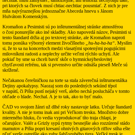
nechtiac musí zamyslieť, samozrejme, ani tentoraz nechýbajú také,
pri ktorých sa človek musí chtiac-nechtiac pousmiať. Z nich je pre
mňa najvýraznejšou jednoznačne Abeceda hnevu s Jánom
Hulvátom Komenským.
Kromaňon a Pesimisti sú po inštrumentálnej stránke atmosférou
o čosi ponurejšie ako iné skladby. Ako napovedá názov, Pesimisti si
tento štandard držia aj po textovej stránke, ale Kromaňon naproti
tomu ponúka výborný element živočíšneho
„hu-ha-ha-ha“
. Myslím
si, že to sa na koncertoch medzi vlasatými spotenými pogujúcimi
milovníkmi radosti a neplechy určite veľmi rýchlo uchytí. Ale
pokiaľ by sme sa chceli baviť skôr o hymnickej/heslovitej
chytľavosti refrénu, tak si prvenstvo určite odnáša pieseň Meče sú
skrížené.
Nečakanou čerešničkou na torte sa stala záverečná inštrumentálka
Dejiny apokalypsy. Naozaj som do posledných sekúnd tŕpol
v napätí, či Pišta pustí nejaký verš, alebo nechá poslucháča v tomto
ohľade o hlade. Nechal. A je to tak, ako to byť malo.
ČAD vo svojom žánri už dlhé roky nastavuje latku. Určuje štandard
kvality. A nie je tomu inak ani pri Veľkom tresku. Množstvo dobre
miereného hluku, čo vedia vyprodukovať títo traja chlapi, je
očarujúce. Valér a Grizly sypú rytmy besnejšie ako rozzúrené stádo
mamutov a Pišta popri kresaní ohnivých gitarových riffov stíha ešte
pľuť verše ostrejšie ako zuby šabľozubého tigra. Veľký tresk je