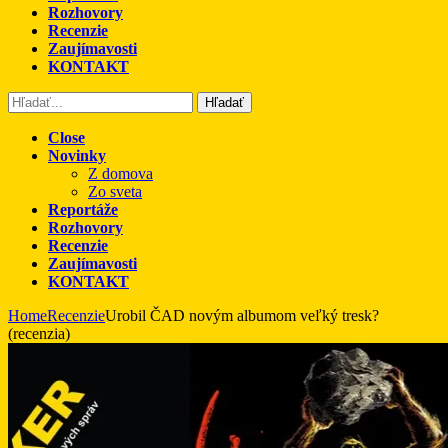
Rozhovory
Recenzie
Zaujímavosti
KONTAKT
Hľadať
Close
Novinky
Z domova
Zo sveta
Reportáže
Rozhovory
Recenzie
Zaujímavosti
KONTAKT
Home
Recenzie
Urobil ČAD novým albumom veľký tresk?
(recenzia)