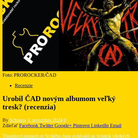
Foto: PROROCKER/ČAD
Recenzie
Urobil ČAD novým albumom veľký
tresk? (recenzia)
By
Schnaps
3. novembra 2024
0
Zdieľať
Facebook
Twitter
Google+
Pinterest
LinkedIn
Email
Thrashoví pionieri zo Svätého Jura vydávajú na Sviatok všetkých