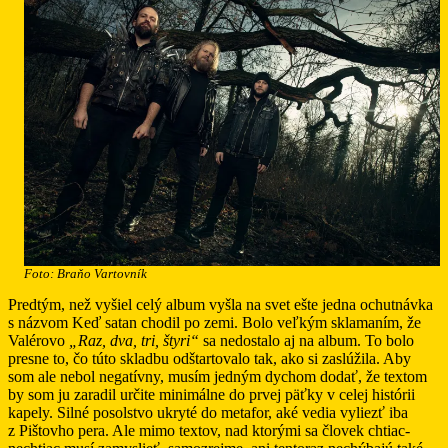
Foto: Braňo Vartovník
Predtým, než vyšiel celý album vyšla na svet ešte jedna ochutnávka
s názvom Keď satan chodil po zemi. Bolo veľkým sklamaním, že
Valérovo
„Raz, dva, tri, štyri“
sa nedostalo aj na album. To bolo
presne to, čo túto skladbu odštartovalo tak, ako si zaslúžila. Aby
som ale nebol negatívny, musím jedným dychom dodať, že textom
by som ju zaradil určite minimálne do prvej päťky v celej histórii
kapely. Silné posolstvo ukryté do metafor, aké vedia vyliezť iba
z Pištovho pera. Ale mimo textov, nad ktorými sa človek chtiac-