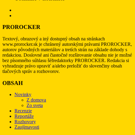
PROROCKER
Textový, obrazový a iný dostupný obsah na stránkach
www.prorocker.sk je chránený autorskými právami PROROCKER,
autorov pôvodných materiálov a tretích strán na základe dohody s
redakciou. Doslovné ani čiastočné rozširovanie obsahu nie je možné
bez písomného súhlasu šéfredaktorky PROROCKER. Redakcia si
vyhradzuje právo upraviť a/alebo preložiť do slovenčiny obsah
tlačových správ a rozhovorov.
OBSAH
Novinky
Z domova
Zo sveta
Recenzie
Reportáže
Rozhovory
Zaujímavosti