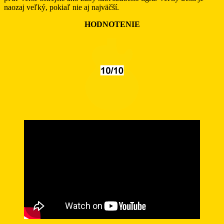
naozaj veľký, pokiaľ nie aj najväčší.
HODNOTENIE