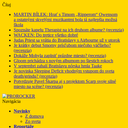
Čítaj
MARTIN BÍLEK: Hrať s Timom „Ripperom“ Owensom
a ostatnými skvelými muzikantmi bola tá najlepšia možná
škola
Spoznáte kapelu Therapist na ich druhom albume? (recenzia)
WACKEN: Do tretice všetko dobré
Judas Priest sa vrátia do Bratislavy s Airbourne už v utorok
Je krátky debut Smorny prísľubom niečoho väčšieho?
(recenzia)
Dokáže Mohyla zaplniť prázdne miesto? (recenzia)
Gloom prichádza s novým albumom po šiestich rokoch
V septembri zahalí Bratislavu nórska hmla Taake
Je novinka Sleeping Deficit vhodným vstupom do sveta
death/grindu? (recenzia)
Potvrdzuje Pavel Škarpa aj s projektom Scarp svoje silné
miesto na scéne? (recenzia)
Navigácia
Novinky
Z domova
Zo sveta
Reportáže