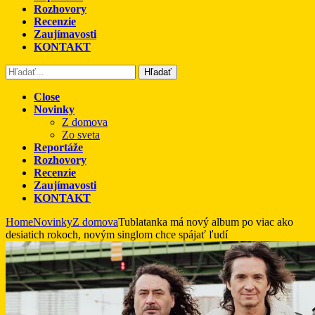
Rozhovory
Recenzie
Zaujímavosti
KONTAKT
Hľadať
Close
Novinky
Z domova
Zo sveta
Reportáže
Rozhovory
Recenzie
Zaujímavosti
KONTAKT
Home
Novinky
Z domova
Tublatanka má nový album po viac ako
desiatich rokoch, novým singlom chce spájať ľudí