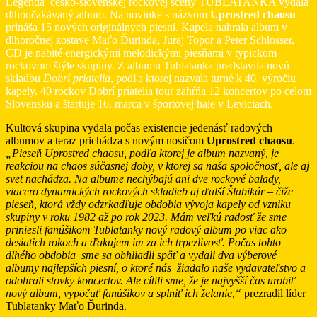
Legenda česko-slovenskej rockovej scény TUBLATANKA vydala
dlhoočakávaný album. Na novinke s názvom
Uprostred chaosu
prináša 15 nových originálnych piesní. Kapela nahrala album v
dlhoročnej zostave Maťo Ďurinda, Juraj Topor a Peter Schlosser.
CD je nabité energickými melodickými piesňami v typickom
rockovom štýle skupiny. Z albumu Tublatanka predstavila novú
skladbu
Dobrí priatelia
, podľa ktorej nazvala turné k 40. výročiu
kapely. 40 rockov Dobrí priatelia tour zahŕňa 12 koncertov po celom
Slovensku a štartuje 16. marca v športovej hale v Leviciach.
Kultová skupina vydala počas existencie jedenásť radových
albumov a teraz prichádza s novým nosičom
Uprostred chaosu
.
„Pieseň Uprostred chaosu, podľa ktorej je album nazvaný, je
reakciou na chaos súčasnej doby, v ktorej sa naša spoločnosť, ale aj
svet nachádza. Na albume nechýbajú ani dve rockové balady,
viacero dynamických rockových skladieb aj ďalší Šlabikár – čiže
pieseň, ktorá vždy odzrkadľuje obdobia vývoja kapely od vzniku
skupiny v roku 1982 až po rok 2023.
Mám veľkú radosť že sme
priniesli fanúšikom Tublatanky nový radový album po viac ako
desiatich rokoch a ďakujem im za ich trpezlivosť. Počas tohto
dlhého obdobia sme sa obhliadli späť a vydali dva výberové
albumy najlepších piesní, o ktoré nás žiadalo naše vydavateľstvo a
odohrali stovky koncertov. Ale cítili sme, že je najvyšší čas urobiť
nový album, vypočuť fanúšikov a splniť ich želanie,
“
prezradil líder
Tublatanky Maťo Ďurinda.