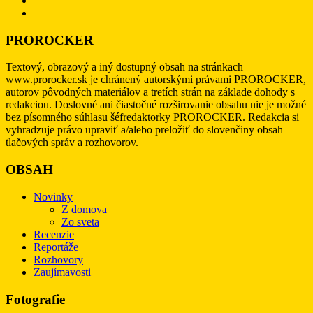
PROROCKER
Textový, obrazový a iný dostupný obsah na stránkach
www.prorocker.sk je chránený autorskými právami PROROCKER,
autorov pôvodných materiálov a tretích strán na základe dohody s
redakciou. Doslovné ani čiastočné rozširovanie obsahu nie je možné
bez písomného súhlasu šéfredaktorky PROROCKER. Redakcia si
vyhradzuje právo upraviť a/alebo preložiť do slovenčiny obsah
tlačových správ a rozhovorov.
OBSAH
Novinky
Z domova
Zo sveta
Recenzie
Reportáže
Rozhovory
Zaujímavosti
Fotografie