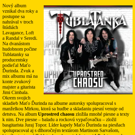
Nový album
vznikal dva roky a
postupne sa
nahrával v troch
štúdiách
Lavagance, Loft
a Randal v Seredi.
Na dvanástom
hudobnom počine
Tublatanky sa
producentsky
podieľal Maťo
Ďurinda. Zvuk a
mix albumu má na
konte zvukový
majster a gitarista
Jimi Cimbala.
Okrem svojich
skladieb Maťo Ďurinda na albume autorsky spolupracoval s
manželkou Mirkou, ktorá sa hudbe a skladaniu piesní venuje od
detstva. Na album
Uprostred chaosu
zložila mnohé piesne a texty
k nim. Dve piesne – baladu a rockovú vypaľovačku – zložil
basgitarista Juraj Topor. Líder kapely Maťo Ďurinda na piesňach
spolupracoval aj s dlhoročným textárom Martinom Sarvašom,