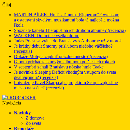
Čítaj
MARTIN BÍLEK: Hrať s Timom „Ripperom“ Owensom
a ostatnými skvelými muzikantmi bola tá najlepšia možná
škola
Spoznáte kapelu Therapist na ich druhom albume? (recenzia)
WACKEN: Do tretice všetko dobré
Judas Priest sa vrátia do Bratislavy s Airbourne už v utorok
Je krátky debut Smorny prísľubom niečoho väčšieho?
(recenzia)
Dokáže Mohyla zaplniť prázdne miesto? (recenzia)
Gloom prichádza s novým albumom po šiestich rokoch
V septembri zahalí Bratislavu nórska hmla Taake
Je novinka Sleeping Deficit vhodným vstupom do sveta
death/grindu? (recenzia)
Potvrdzuje Pavel Škarpa aj s projektom Scarp svoje silné
miesto na scéne? (recenzia)
Navigácia
Novinky
Z domova
Zo sveta
Reportáže