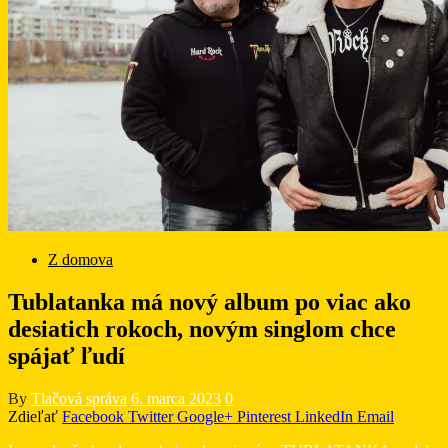
Z domova
Tublatanka má nový album po viac ako
desiatich rokoch, novým singlom chce
spájať ľudí
By
Tlačová správa
6. marca 2023
0
Zdieľať
Facebook
Twitter
Google+
Pinterest
LinkedIn
Email