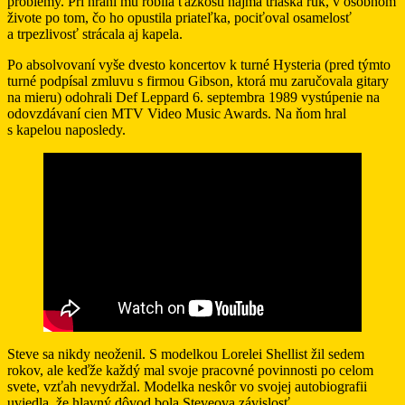
problémy. Pri hraní mu robila ťažkosti najmä triaška rúk, v osobnom
živote po tom, čo ho opustila priateľka, pociťoval osamelosť
a trpezlivosť strácala aj kapela.
Po absolvovaní vyše dvesto koncertov k turné Hysteria (pred týmto
turné podpísal zmluvu s firmou Gibson, ktorá mu zaručovala gitary
na mieru) odohrali Def Leppard 6. septembra 1989 vystúpenie na
odovzdávaní cien MTV Video Music Awards. Na ňom hral
s kapelou naposledy.
Steve sa nikdy neoženil. S modelkou Lorelei Shellist žil sedem
rokov, ale keďže každý mal svoje pracovné povinnosti po celom
svete, vzťah nevydržal. Modelka neskôr vo svojej autobiografii
uviedla, že hlavný dôvod bola Steveova závislosť.