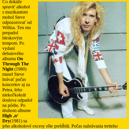
Čo dokáže
spraviť alkohol
s muzikantom
mohol Steve
odpozorovať od
Willisa. Ten mu
prepadol
bleskovým
tempom. Po
vydaní
debutového
albumu
On
Through The
Night
(1980)
musel Steve
hrávať počas
koncertov aj za
Petea, lebo
niekoľkokrát
doslova odpadol
na pódiu. Po
druhom albume
High ‚n‘
Dry
(1981) sa
jeho alkoholové excesy ešte prehĺbili. Počas nahrávania tretieho