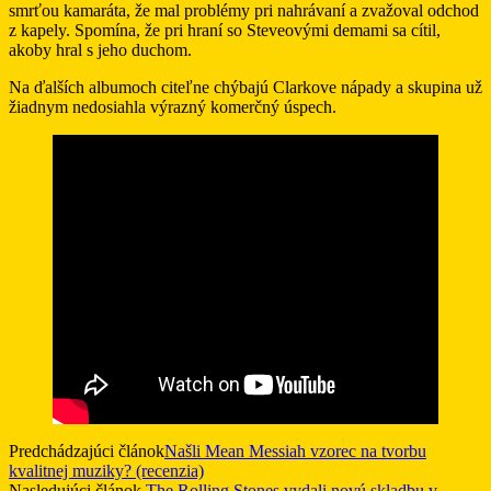
smrťou kamaráta, že mal problémy pri nahrávaní a zvažoval odchod
z kapely. Spomína, že pri hraní so Steveovými demami sa cítil,
akoby hral s jeho duchom.
Na ďalších albumoch citeľne chýbajú Clarkove nápady a skupina už
žiadnym nedosiahla výrazný komerčný úspech.
Predchádzajúci článok
Našli Mean Messiah vzorec na tvorbu
kvalitnej muziky? (recenzia)
Nasledujúci článok
The Rolling Stones vydali novú skladbu v