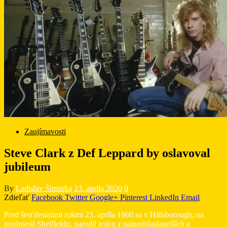
Zaujímavosti
Steve Clark z Def Leppard by oslavoval
jubileum
By
Ladislav Šimurka
23. apríla 2020
0
Zdieľať
Facebook
Twitter
Google+
Pinterest
LinkedIn
Email
Pred šesťdesiatimi rokmi 23. apríla 1960 sa v Hillsborough, na
predmestí Sheffieldu, narodil jeden z najprehliadanejších a