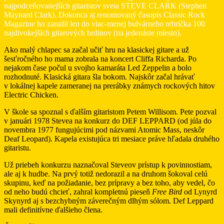
najpodceňovanejších gitaristov sveta STEVE CLARK (Stephen
Maynard Clark). Dokonca aj renomovaný časopis Classic Rock
Magazine ho zaradil len do viac-menej bulvárneho rebríčka 100
najdivokejších gitarových hrdinov (na jedenáste miesto).
Ako malý chlapec sa začal učiť hru na klasickej gitare a už
šesťročného ho mama zobrala na koncert Cliffa Richarda. Po
nejakom čase počul u svojho kamaráta Led Zeppelin a bolo
rozhodnuté. Klasická gitara šla bokom. Najskôr začal hrávať
v lokálnej kapele zameranej na prerábky známych rockových hitov
Electric Chicken.
V škole sa spoznal s ďalším gitaristom Petem Willisom. Pete pozval
v januári 1978 Stevea na konkurz do DEF LEPPARD (od júla do
novembra 1977 fungujúcimi pod názvami Atomic Mass, neskôr
Deaf Leopard). Kapela existujúca tri mesiace práve hľadala druhého
gitaristu.
Už priebeh konkurzu naznačoval Steveov prístup k povinnostiam,
ale aj k hudbe. Na prvý totiž nedorazil a na druhom šokoval celú
skupinu, keď na požiadanie, bez prípravy a bez toho, aby vedel, čo
od neho budú chcieť, zahral kompletnú pieseň
Free Bird
od Lynyrd
Skynyrd aj s bezchybným záverečným dlhým sólom. Def Leppard
mali definitívne ďalšieho člena.