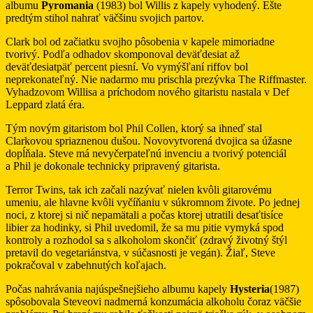
albumu
Pyromania
(1983) bol Willis z kapely vyhodený. Ešte
predtým stihol nahrať väčšinu svojich partov.
Clark bol od začiatku svojho pôsobenia v kapele mimoriadne
tvorivý. Podľa odhadov skomponoval deväťdesiat až
deväťdesiatpäť percent piesní. Vo vymýšľaní riffov bol
neprekonateľný. Nie nadarmo mu prischla prezývka The Riffmaster.
Vyhadzovom Willisa a príchodom nového gitaristu nastala v Def
Leppard zlatá éra.
Tým novým gitaristom bol Phil Collen, ktorý sa ihneď stal
Clarkovou spriaznenou dušou. Novovytvorená dvojica sa úžasne
dopĺňala. Steve má nevyčerpateľnú invenciu a tvorivý potenciál
a Phil je dokonale technicky pripravený gitarista.
Terror Twins, tak ich začali nazývať nielen kvôli gitarovému
umeniu, ale hlavne kvôli vyčíňaniu v súkromnom živote. Po jednej
noci, z ktorej si nič nepamätali a počas ktorej utratili desaťtisíce
libier za hodinky, si Phil uvedomil, že sa mu pitie vymyká spod
kontroly a rozhodol sa s alkoholom skončiť (zdravý životný štýl
pretavil do vegetariánstva, v súčasnosti je vegán). Žiaľ, Steve
pokračoval v zabehnutých koľajach.
Počas nahrávania najúspešnejšieho albumu kapely
Hysteria
(1987)
spôsobovala Steveovi nadmerná konzumácia alkoholu čoraz väčšie