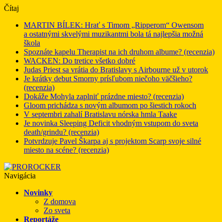
Čítaj
MARTIN BÍLEK: Hrať s Timom „Ripperom“ Owensom
a ostatnými skvelými muzikantmi bola tá najlepšia možná
škola
Spoznáte kapelu Therapist na ich druhom albume? (recenzia)
WACKEN: Do tretice všetko dobré
Judas Priest sa vrátia do Bratislavy s Airbourne už v utorok
Je krátky debut Smorny prísľubom niečoho väčšieho?
(recenzia)
Dokáže Mohyla zaplniť prázdne miesto? (recenzia)
Gloom prichádza s novým albumom po šiestich rokoch
V septembri zahalí Bratislavu nórska hmla Taake
Je novinka Sleeping Deficit vhodným vstupom do sveta
death/grindu? (recenzia)
Potvrdzuje Pavel Škarpa aj s projektom Scarp svoje silné
miesto na scéne? (recenzia)
Navigácia
Novinky
Z domova
Zo sveta
Reportáže