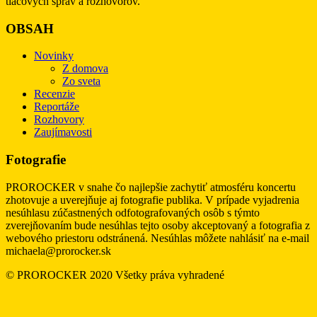
tlačových správ a rozhovorov.
OBSAH
Novinky
Z domova
Zo sveta
Recenzie
Reportáže
Rozhovory
Zaujímavosti
Fotografie
PROROCKER v snahe čo najlepšie zachytiť atmosféru koncertu
zhotovuje a uverejňuje aj fotografie publika. V prípade vyjadrenia
nesúhlasu zúčastnených odfotografovaných osôb s týmto
zverejňovaním bude nesúhlas tejto osoby akceptovaný a fotografia z
webového priestoru odstránená. Nesúhlas môžete nahlásiť na e-mail
michaela@prorocker.sk
© PROROCKER 2020 Všetky práva vyhradené