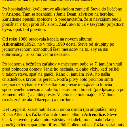
Po hospitalizácii kvôli otrave alkoholom zamieril Steve do liečebne
v Arizone. Tam sa zoznámil s Janie Dean, závislou na heroíne.
Zariadenie opustili spoločne. S predsavzatím, že si navzájom budú
pomáhať v boji proti závislosti. Žiaľ, ako to už v takýchto prípadoch
býva, opak bol pravdou.
Od roku 1988 pracovala kapela na novom albume
Adrenalize
(1992), no v roku 1990 dostal Steve od skupiny po
jednomyseľnom rozhodnutí šesť mesiacov na to, aby sa dal
dohromady. To sa mu veľmi nedarilo.
Po jednom z bežných záťahov v miestnom pube sa 7. januára vrátil
pred polnocou domov. Janie ho nechala, tak ako vždy, keď prišiel
v takom stave, spať na gauči. Ráno 8. januára 1991 ho našla
chladného, s krvou na perách. Podľa pitvy bolo príčinou smrti
respiračné zlyhanie v dôsledku kompresie mozgového kmeňa
spôsobeného zmesou alkoholu, liekov proti bolesti (predpísaných po
zlomení rebier) a antidepresív. V jeho tele bolo nájdené Valium
(u nás známe ako Diazepan) a morfium.
Def Leppard, zasiahnutí ďalšou ranou osudu (po amputácii ruky
Ricka Allena), s ťažkosťami dokončili album
Adrenalize
. Steve
Clark je uvedený ako autor väčšiny skladieb, no na nahrávke je
použitých len zopár jeho riffov. Phil Collen bol tak ťažko zasiahnutý