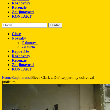
Rozhovory
Recenzie
Zaujímavosti
KONTAKT
Hľadať
Close
Novinky
Z domova
Zo sveta
Reportáže
Rozhovory
Recenzie
Zaujímavosti
KONTAKT
Home
Zaujímavosti
Steve Clark z Def Leppard by oslavoval
jubileum