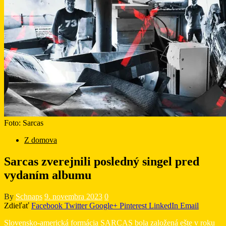
Foto: Sarcas
Z domova
Sarcas zverejnili posledný singel pred
vydaním albumu
By
Schnaps
9. novembra 2023
0
Zdieľať
Facebook
Twitter
Google+
Pinterest
LinkedIn
Email
Slovensko-americká formácia SARCAS bola založená ešte v roku