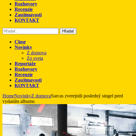
Rozhovory
Recenzie
Zaujímavosti
KONTAKT
Hľadať
Close
Novinky
Z domova
Zo sveta
Reportáže
Rozhovory
Recenzie
Zaujímavosti
KONTAKT
Home
Novinky
Z domova
Sarcas zverejnili posledný singel pred
vydaním albumu