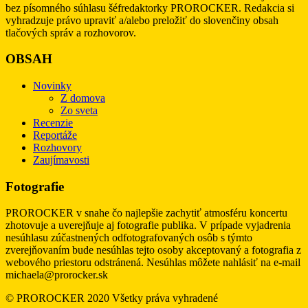
bez písomného súhlasu šéfredaktorky PROROCKER. Redakcia si
vyhradzuje právo upraviť a/alebo preložiť do slovenčiny obsah
tlačových správ a rozhovorov.
OBSAH
Novinky
Z domova
Zo sveta
Recenzie
Reportáže
Rozhovory
Zaujímavosti
Fotografie
PROROCKER v snahe čo najlepšie zachytiť atmosféru koncertu
zhotovuje a uverejňuje aj fotografie publika. V prípade vyjadrenia
nesúhlasu zúčastnených odfotografovaných osôb s týmto
zverejňovaním bude nesúhlas tejto osoby akceptovaný a fotografia z
webového priestoru odstránená. Nesúhlas môžete nahlásiť na e-mail
michaela@prorocker.sk
© PROROCKER 2020 Všetky práva vyhradené