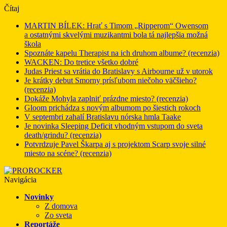
Čítaj
MARTIN BÍLEK: Hrať s Timom „Ripperom“ Owensom
a ostatnými skvelými muzikantmi bola tá najlepšia možná
škola
Spoznáte kapelu Therapist na ich druhom albume? (recenzia)
WACKEN: Do tretice všetko dobré
Judas Priest sa vrátia do Bratislavy s Airbourne už v utorok
Je krátky debut Smorny prísľubom niečoho väčšieho?
(recenzia)
Dokáže Mohyla zaplniť prázdne miesto? (recenzia)
Gloom prichádza s novým albumom po šiestich rokoch
V septembri zahalí Bratislavu nórska hmla Taake
Je novinka Sleeping Deficit vhodným vstupom do sveta
death/grindu? (recenzia)
Potvrdzuje Pavel Škarpa aj s projektom Scarp svoje silné
miesto na scéne? (recenzia)
Navigácia
Novinky
Z domova
Zo sveta
Reportáže