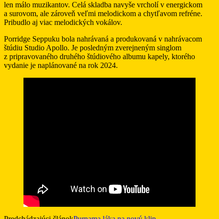
len málo muzikantov. Celá skladba navyše vrcholí v energickom
a surovom, ale zároveň veľmi melodickom a chytľavom refréne.
Pribudlo aj viac melodických vokálov.
Porridge Seppuku bola nahrávaná a produkovaná v nahrávacom
štúdiu Studio Apollo. Je posledným zverejneným singlom
z pripravovaného druhého štúdiového albumu kapely, ktorého
vydanie je naplánované na rok 2024.
Predchádzajúci článok
Purnama láka na nový klip