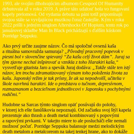
1993, ale svojím dlhohrajúcim albumom Cesspool Of Humanity
debutovala až v roku 2019. A práve táto udalosť bola vo fungovaní
kapely prelomová. Od vydania debutu sa páni totiž pripomínajú
svojou stále sa vyvíjajúcou muzikou čoraz častejšie. Kým v roku
2022 prišli s jedným singlom Aftershocks Of Hopium, tento rok po
januárovej skladbe Man In Black prichádzajú s ďalším kúskom
Porridge Seppuku.
Ako prvý určite zaujme názov. Čo má spoločné ovsená kaša
a rituálna samovražda samuraja?
„Pôvodný pracovný popevok v
piesni bol v slovenčine spievaný “Za kašu celý život dám”. Juraj sa
tým zjavne nechal inšpirovať a vznikla z toho Harakiri kaša,“
vysvetľuje gitarista Jaro a spevák Juraj dodáva:
„Takže stále ten istý
názov, len trochu zdramatizovaný význam toho položenia života za
kašu. Japonský režim je tak prísny, že ak sa nepodvolíš, učitelia v
škole navrhnú harakiri. Ide o predstavu o tučnom, depresívnom,
rozmaznanom a bezcieľnom jednotlivcovi v Japonsku s pochybnými
rodičmi.”
Hudobne sa Sarcas týmto singlom opäť posúvajú do polohy,
v ktorej ich ešte fanúšikovia nepoznajú. Od začiatku svoj štýl kapela
prezentuje ako thrash a death metal kombinovaný s popovými
a rapovými prvkami. V takejto miere to ale poslucháči ešte nemali
možnosť počuť. Porridge Seppuku balansuje medzi melodickým
death metalom a metalcoreom na takej tenkej hrane, ako to dokáže