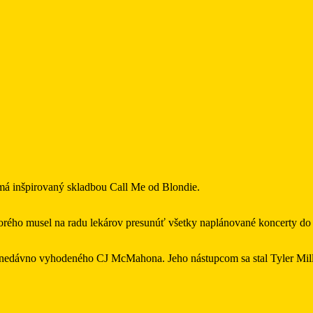
 má inšpirovaný skladbou Call Me od Blondie.
ktorého musel na radu lekárov presunúť všetky naplánované koncerty do
n nedávno vyhodeného CJ McMahona. Jeho nástupcom sa stal Tyler Mil