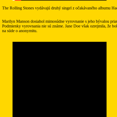
The Rolling Stones vydávajú druhý singel z očakávaného albumu Ha
Marilyn Manson dosiahol mimosúdne vyrovnanie s jeho bývalou priate
Podmienky vyrovnania nie sú známe. Jane Doe však ozrejmila, že bola 
na súde o anonymitu.