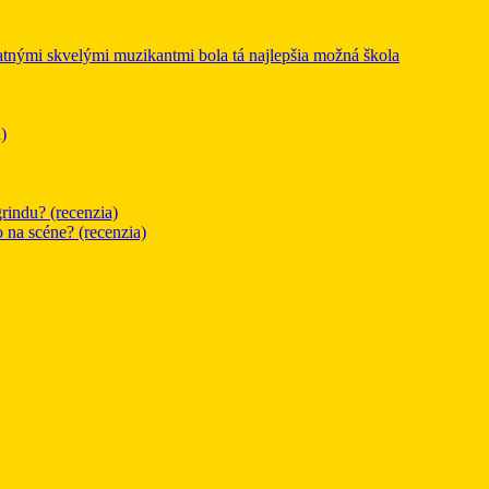
mi skvelými muzikantmi bola tá najlepšia možná škola
)
rindu? (recenzia)
o na scéne? (recenzia)