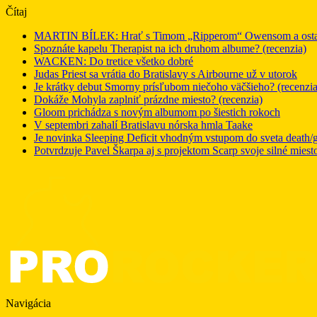
Čítaj
MARTIN BÍLEK: Hrať s Timom „Ripperom“ Owensom a ostatný
Spoznáte kapelu Therapist na ich druhom albume? (recenzia)
WACKEN: Do tretice všetko dobré
Judas Priest sa vrátia do Bratislavy s Airbourne už v utorok
Je krátky debut Smorny prísľubom niečoho väčšieho? (recenzia
Dokáže Mohyla zaplniť prázdne miesto? (recenzia)
Gloom prichádza s novým albumom po šiestich rokoch
V septembri zahalí Bratislavu nórska hmla Taake
Je novinka Sleeping Deficit vhodným vstupom do sveta death/g
Potvrdzuje Pavel Škarpa aj s projektom Scarp svoje silné miest
Navigácia