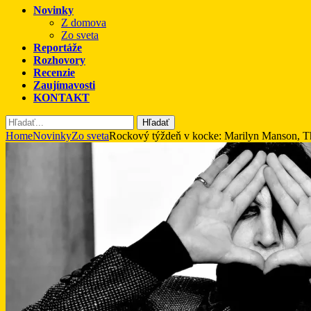
Novinky
Z domova
Zo sveta
Reportáže
Rozhovory
Recenzie
Zaujímavosti
KONTAKT
Hľadať
Home
Novinky
Zo sveta
Rockový týždeň v kocke: Marilyn Manson, Th