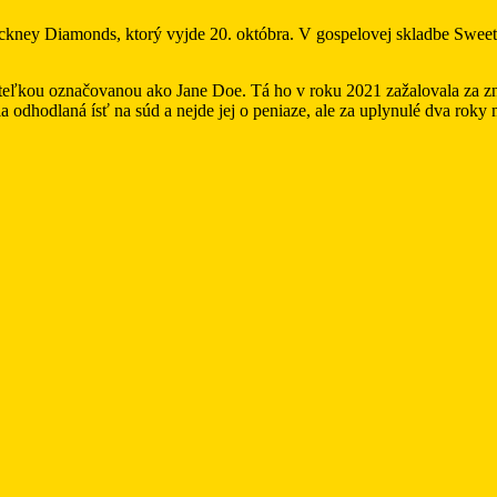
ckney Diamonds, ktorý vyjde 20. októbra. V gospelovej skladbe Swee
ľkou označovanou ako Jane Doe. Tá ho v roku 2021 zažalovala za znás
odhodlaná ísť na súd a nejde jej o peniaze, ale za uplynulé dva roky 