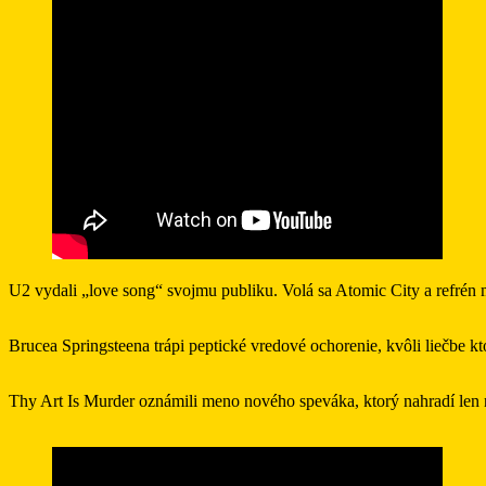
U2 vydali „love song“ svojmu publiku. Volá sa Atomic City a refrén
Brucea Springsteena trápi peptické vredové ochorenie, kvôli liečbe 
Thy Art Is Murder oznámili meno nového speváka, ktorý nahradí le