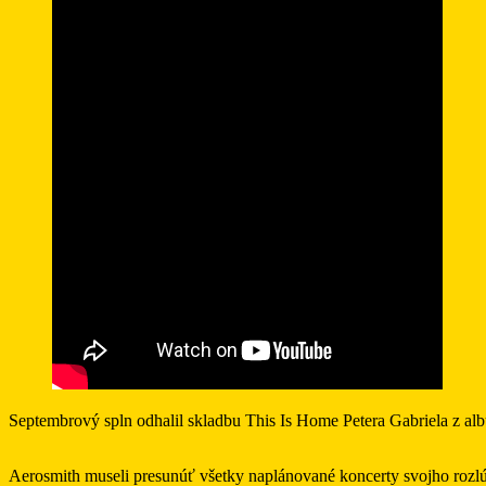
Septembrový spln odhalil skladbu This Is Home Petera Gabriela z alb
Aerosmith museli presunúť všetky naplánované koncerty svojho rozlú