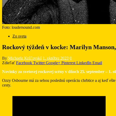
Foto: loudersound.com
Zo sveta
Rockový týždeň v kocke: Marilyn Manson, 
By
Michaela Kráľovská
1. októbra 2023
0
Zdieľať
Facebook
Twitter
Google+
Pinterest
LinkedIn
Email
Novinky zo svetovej rockovej scény v dňoch 25. september – 1. o
Ozzy Osbourne má za sebou poslednú operáciu chrbtice a aj keď ešte 
cesty.