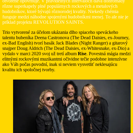
otvorene opovrhuje. V pravidelných intervaloch dáva dohromady
rôzne superkapely plné populárnych rockových a metalových
hudobníkov, ktoré bývajú rôznorodej kvality. Niekedy chémia
funguje medzi náhodne spojenými hudobníkmi menej. To ale nie je
príklad projektu REVOLUTION SAINTS.
Trio vytvorené za účelom ukázania dlho spiaceho speváckeho
talentu bubeníka Deena Castronova (The Dead Daisies, ex-Journey,
ex-Bad English) tvorí basák Jack Blades (Night Ranger) a gitarový
snajper Doug Aldrich (The Dead Daisies, ex-Whitesnake, ex-Dio) a
vydalo v marci 2020 svoj už tretí album
Rise
. Povestná mágia medzi
elitnými rockovými muzikantmi očividne tečie podobne intenzívne
ako Váh počas povodní, inak si neviem vysvetliť neklesajúcu
kvalitu ich spoločnej tvorby.