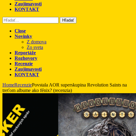
Zaujímavosti
KONTAKT
Hľadať
Close
Novinky
Z domova
Zo sveta
Reportáže
Rozhovory
Recenzie
Zaujímavosti
KONTAKT
Home
Recenzie
Povstala AOR superskupina Revolution Saints na
treťom albume ako fénix? (recenzia)