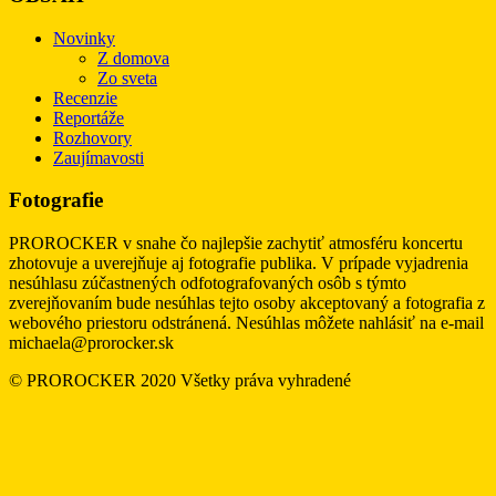
Novinky
Z domova
Zo sveta
Recenzie
Reportáže
Rozhovory
Zaujímavosti
Fotografie
PROROCKER v snahe čo najlepšie zachytiť atmosféru koncertu
zhotovuje a uverejňuje aj fotografie publika. V prípade vyjadrenia
nesúhlasu zúčastnených odfotografovaných osôb s týmto
zverejňovaním bude nesúhlas tejto osoby akceptovaný a fotografia z
webového priestoru odstránená. Nesúhlas môžete nahlásiť na e-mail
michaela@prorocker.sk
© PROROCKER 2020 Všetky práva vyhradené