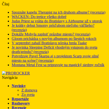
Čítaj
Spoznáte kapelu Therapist na ich druhom albume? (recenzia)
WACKEN: Do tretice všetko dobré
Judas Priest sa vrátia do Bratislavy s Airbourne už v utorok
Je krátky debut Smorny prísľubom niečoho väčšieho?
(recenzia)
Dokáže Mohyla zaplniť prázdne miesto? (recenzia)
Gloom prichádza s novým albumom po šiestich rokoch
V septembri zahalí Bratislavu nórska hmla Taake
Je novinka Sleeping Deficit vhodným vstupom do sveta
death/grindu? (recenzia)
Potvrdzuje Pavel Škarpa aj s projektom Scarp svoje silné
miesto na scéne? (recenzia)
Montana Metal Fest sa pripravuje na magický siedmy ročník
Navigácia
Novinky
Z domova
Zo sveta
Reportáže
Rozhovory
Recenzie