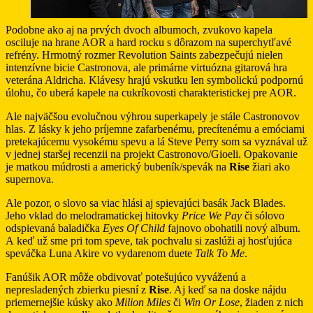
Podobne ako aj na prvých dvoch albumoch, zvukovo kapela
osciluje na hrane AOR a hard rocku s dôrazom na superchytľavé
refrény. Hrmotný rozmer Revolution Saints zabezpečujú nielen
intenzívne bicie Castronova, ale primárne virtuózna gitarová hra
veterána Aldricha. Klávesy hrajú vskutku len symbolickú podpornú
úlohu, čo uberá kapele na cukríkovosti charakteristickej pre AOR.
Ale najväčšou evolučnou výhrou superkapely je stále Castronovov
hlas. Z lásky k jeho príjemne zafarbenému, precítenému a emóciami
pretekajúcemu vysokému spevu a lá Steve Perry som sa vyznával už
v jednej staršej recenzii na projekt Castronovo/Gioeli. Opakovanie
je matkou múdrosti a americký bubeník/spevák na
Rise
žiari ako
supernova.
Ale pozor, o slovo sa viac hlási aj spievajúci basák Jack Blades.
Jeho vklad do melodramatickej hitovky
Price We Pay
či sólovo
odspievaná baladička
Eyes Of Child
fajnovo obohatili nový album.
A keď už sme pri tom speve, tak pochvalu si zaslúži aj hosťujúca
speváčka Luna Akire vo vydarenom duete
Talk To Me
.
Fanúšik AOR môže obdivovať potešujúco vyváženú a
nepresladených zbierku piesní z
Rise
. Aj keď sa na doske nájdu
priemernejšie kúsky ako
Milion Miles
či
Win Or Lose
, žiaden z nich