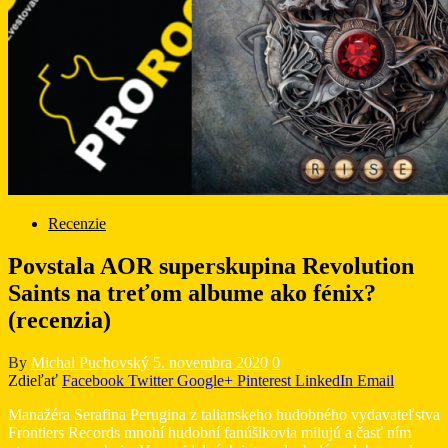
Recenzie
Povstala AOR superskupina Revolution
Saints na treťom albume ako fénix?
(recenzia)
By
Michal Puchovský
5. novembra 2020
0
Zdieľať
Facebook
Twitter
Google+
Pinterest
LinkedIn
Email
Manažéra Serafina Perugina z talianskeho hudobného vydavateľstva
Frontiers Records mnohí hudobní fanúšikovia milujú a časť ním