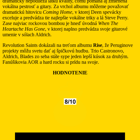
dramaticky nepodlieza latku kvality, čomu pomáha aj zmienená
vokálna pestrosť a gitary. Za vrchol albumu môžeme považovať
dramatickú hitovicu
Coming Home
, v ktorej Deen spevácky
exceluje a predvádza tie najlepšie vokálne triky a lá Steve Perry.
Zase najviac rockovou bombou je hneď úvodná
When The
Heartache Has Gone
, v ktorej naplno predvádza svoje gitarové
umenie v sólach Aldrich.
Revolution Saints dokázali na treťom albumu
Rise
, že Peruginove
projekty môžu svetu dať aj špičkovú hudbu. Trio Castronovo,
Aldrich, Blades zo seba stále sype jeden lepší kúsok za druhým.
Fanúšikovia AOR a hard rocku si prídu na svoje.
HODNOTENIE