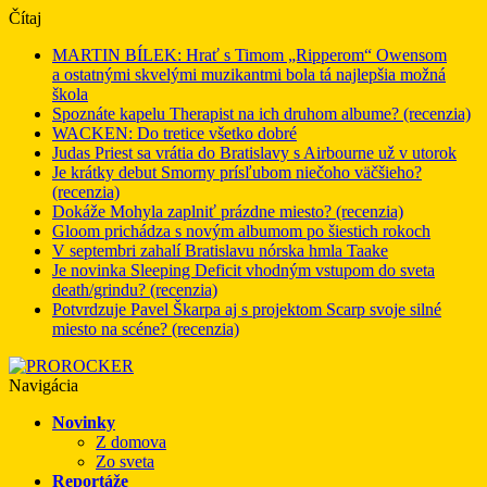
Čítaj
MARTIN BÍLEK: Hrať s Timom „Ripperom“ Owensom
a ostatnými skvelými muzikantmi bola tá najlepšia možná
škola
Spoznáte kapelu Therapist na ich druhom albume? (recenzia)
WACKEN: Do tretice všetko dobré
Judas Priest sa vrátia do Bratislavy s Airbourne už v utorok
Je krátky debut Smorny prísľubom niečoho väčšieho?
(recenzia)
Dokáže Mohyla zaplniť prázdne miesto? (recenzia)
Gloom prichádza s novým albumom po šiestich rokoch
V septembri zahalí Bratislavu nórska hmla Taake
Je novinka Sleeping Deficit vhodným vstupom do sveta
death/grindu? (recenzia)
Potvrdzuje Pavel Škarpa aj s projektom Scarp svoje silné
miesto na scéne? (recenzia)
Navigácia
Novinky
Z domova
Zo sveta
Reportáže