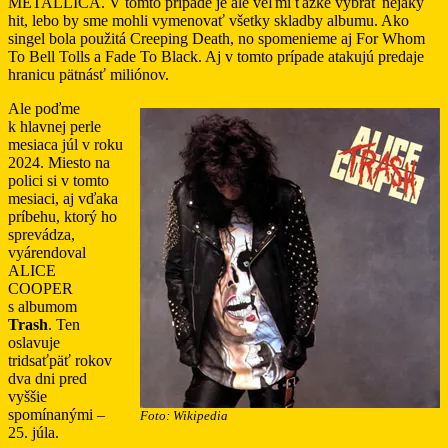
METALLICA. V tomto prípade je ale veľmi ťažké vybrať nejaký
hit, lebo by sme mohli vymenovať všetky skladby albumu. Ako
singel bola použitá Creeping Death, no spomenieme aj For Whom
To Bell Tolls a Fade To Black. Aj v tomto prípade atakujú predaje
hranicu pätnásť miliónov.
Ale poďme
k hlavnej perle
mesiaca júl v roku
2024. Miesto na
polici si v tomto
mesiaci, aj vďaka
príbehu, ktorý ho
sprevádza,
vyárendoval
ALICE
COOPER
s albumom
Trash
. Ten
oslavuje
tridsaťpäť rokov
dva dni pred
vyššie
spomínanými –
Foto: Wikipedia
25. júla.