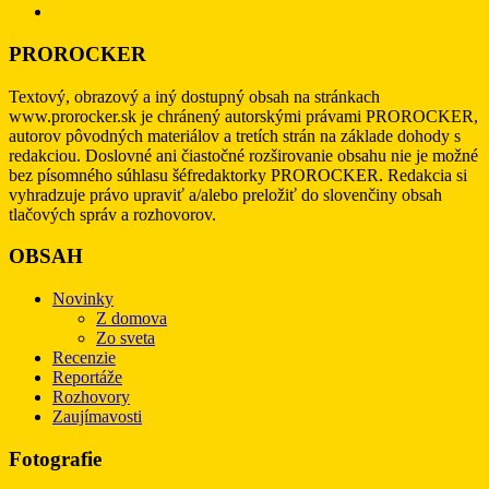
PROROCKER
Textový, obrazový a iný dostupný obsah na stránkach
www.prorocker.sk je chránený autorskými právami PROROCKER,
autorov pôvodných materiálov a tretích strán na základe dohody s
redakciou. Doslovné ani čiastočné rozširovanie obsahu nie je možné
bez písomného súhlasu šéfredaktorky PROROCKER. Redakcia si
vyhradzuje právo upraviť a/alebo preložiť do slovenčiny obsah
tlačových správ a rozhovorov.
OBSAH
Novinky
Z domova
Zo sveta
Recenzie
Reportáže
Rozhovory
Zaujímavosti
Fotografie