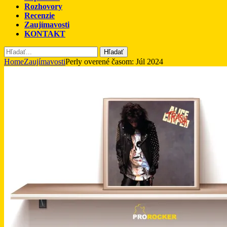
Rozhovory
Recenzie
Zaujímavosti
KONTAKT
Hľadať
Home
Zaujímavosti
Perly overené časom: Júl 2024