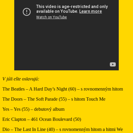
V júli ešte oslavujú:
The Beatles – A Hard Day’s Night (60) – s rovnomenným hitom
The Doors – The Soft Parade (55) – s hitom Touch Me
Yes – Yes (55) – debutový album
Eric Clapton – 461 Ocean Boulevard (50)
Dio – The Last In Line (40) – s rovnomenným hitom a hitmi We