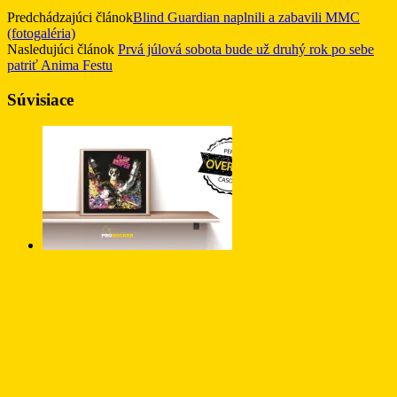
Predchádzajúci článok
Blind Guardian naplnili a zabavili MMC
(fotogaléria)
Nasledujúci článok
Prvá júlová sobota bude už druhý rok po sebe
patriť Anima Festu
Súvisiace