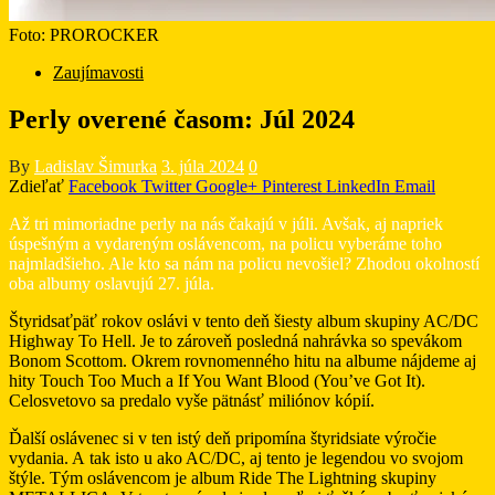
Foto: PROROCKER
Zaujímavosti
Perly overené časom: Júl 2024
By
Ladislav Šimurka
3. júla 2024
0
Zdieľať
Facebook
Twitter
Google+
Pinterest
LinkedIn
Email
Až tri mimoriadne perly na nás čakajú v júli. Avšak, aj napriek
úspešným a vydareným oslávencom, na policu vyberáme toho
najmladšieho. Ale kto sa nám na policu nevošiel? Zhodou okolností
oba albumy oslavujú 27. júla.
Štyridsaťpäť rokov oslávi v tento deň šiesty album skupiny AC/DC
Highway To Hell. Je to zároveň posledná nahrávka so spevákom
Bonom Scottom. Okrem rovnomenného hitu na albume nájdeme aj
hity Touch Too Much a If You Want Blood (You’ve Got It).
Celosvetovo sa predalo vyše pätnásť miliónov kópií.
Ďalší oslávenec si v ten istý deň pripomína štyridsiate výročie
vydania. A tak isto u ako AC/DC, aj tento je legendou vo svojom
štýle. Tým oslávencom je album Ride The Lightning skupiny