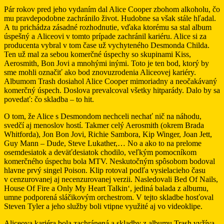
Pár rokov pred jeho vydaním dal Alice Cooper zbohom alkoholu, čo
mu pravdepodobne zachránilo život. Hudobne sa však stále hľadal.
A tu prichádza zásadné rozhodnutie, vďaka ktorému sa stal album
úspešný a Aliceovi v tomto prípade zachránil kariéru. Alice si za
producenta vybral v tom čase už vychyteného Desmonda Childa.
Ten už mal za sebou komerčné úspechy so skupinami Kiss,
Aerosmith, Bon Jovi a mnohými inými. Toto je ten bod, ktorý by
sme mohli označiť ako bod znovuzrodenia Aliceovej kariéry.
Albumom Trash dosiahol Alice Cooper mimoriadny a neočakávaný
komerčný úspech. Doslova prevalcoval všetky hitparády. Dalo by sa
povedať: čo skladba – to hit.
O tom, že Alice s Desmondom nechceli nechať nič na náhodu,
svedčí aj menoslov hostí. Takmer celý Aerosmith (okrem Brada
Whitforda), Jon Bon Jovi, Richie Sambora, Kip Winger, Joan Jett,
Guy Mann – Dude, Steve Lukather,… No a ako to na prelome
osemdesiatok a deväťdesiatok chodilo, veľkým pomocníkom
komerčného úspechu bola MTV. Neskutočným spôsobom bodoval
hlavne prvý singel Poison. Klip rotoval podľa vysielacieho času
v cenzurovanej aj necenzurovanej verzii. Nasledovali Bed Of Nails,
House Of Fire a Only My Heart Talkin‘, jediná balada z albumu,
umne podporená sláčikovým orchestrom. V tejto skladbe hosťoval
Steven Tyler a jeho služby boli vtipne využité aj vo videoklipe.
Aliceova kariéra bola zachránená a skladby z albumu Trash vyžíva