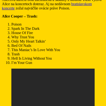
Alice na koncertoch doteraz. Aj na nedávnom
bratislavskom
koncerte
zožal najväčšie ovácie práve Poison.
Alice Cooper – Trash:
Poison
Spark In The Dark
House Of Fire
Why Trust You
Only My Heart Talkin‘
Bed Of Nails
This Maniac’s In Love With You
Trash
Hell Is Living Without You
I’m Your Gun