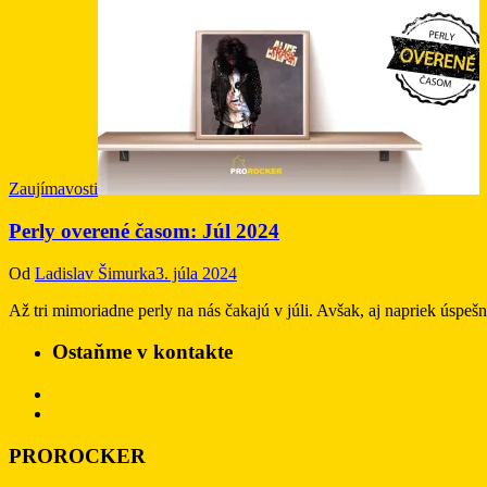
Zaujímavosti
Perly overené časom: Júl 2024
Od
Ladislav Šimurka
3. júla 2024
Až tri mimoriadne perly na nás čakajú v júli. Avšak, aj napriek ús
Ostaňme v kontakte
PROROCKER