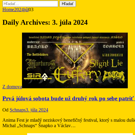
Hľadať
Home
2024
júl
03
Daily Archives:
3. júla 2024
Z domova
Prvá júlová sobota bude už druhý rok po sebe patri
Od
Schnaps
3. júla 2024
Anima Fest je mladý neziskový benefičný festival, ktorý s malou du
Michal „Schnaps“ Šnapko a Václav…