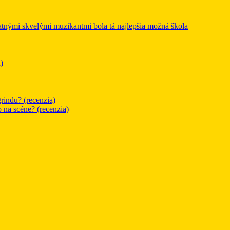
mi skvelými muzikantmi bola tá najlepšia možná škola
)
rindu? (recenzia)
o na scéne? (recenzia)