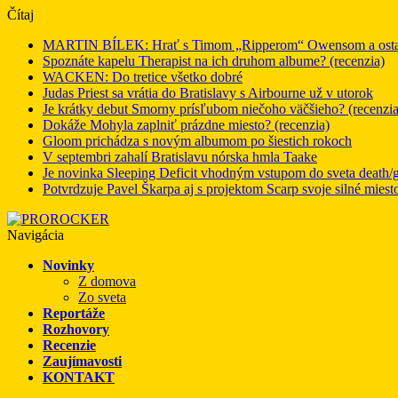
Čítaj
MARTIN BÍLEK: Hrať s Timom „Ripperom“ Owensom a ostatný
Spoznáte kapelu Therapist na ich druhom albume? (recenzia)
WACKEN: Do tretice všetko dobré
Judas Priest sa vrátia do Bratislavy s Airbourne už v utorok
Je krátky debut Smorny prísľubom niečoho väčšieho? (recenzia
Dokáže Mohyla zaplniť prázdne miesto? (recenzia)
Gloom prichádza s novým albumom po šiestich rokoch
V septembri zahalí Bratislavu nórska hmla Taake
Je novinka Sleeping Deficit vhodným vstupom do sveta death/g
Potvrdzuje Pavel Škarpa aj s projektom Scarp svoje silné miest
Navigácia
Novinky
Z domova
Zo sveta
Reportáže
Rozhovory
Recenzie
Zaujímavosti
KONTAKT