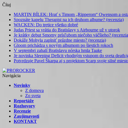
Čítaj
MARTIN BÍLEK: Hrať s Timom „Ripperom“ Owensom a ostatný
Spoznáte kapelu Therapist na ich druhom albume? (recenzia)
WACKEN: Do tretice všetko dobré
Judas Priest sa vrátia do Bratislavy s Airbourne už v utorok
Je krátky debut Smorny prísľubom niečoho väčšieho? (recenzia
Dokáže Mohyla zaplniť prázdne miesto? (recenzia)
Gloom prichádza s novým albumom po šiestich rokoch
V septembri zahalí Bratislavu nórska hmla Taake
Je novinka Sleeping Deficit vhodným vstupom do sveta death/g
Potvrdzuje Pavel Škarpa aj s projektom Scarp svoje silné miest
Navigácia
Novinky
Z domova
Zo sveta
Reportáže
Rozhovory
Recenzie
Zaujímavosti
KONTAKT