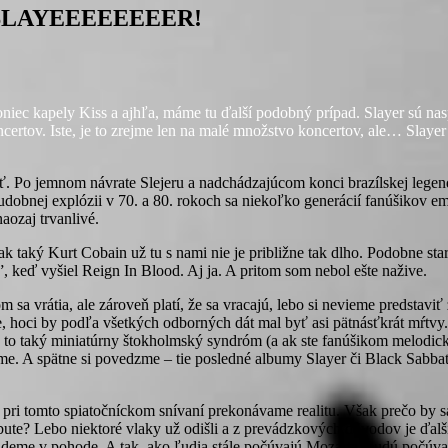
e… SLAYEEEEEEEER!
ec kapely Kiss a ajhľa, máme tu ďalší podobný prípad. Slayer sú nasp
oncertov. Iste, je to zrejme len na malé množstvo koncertov, ale… Slaye
ť. Po jemnom návrate Slejeru a nadchádzajúcom konci brazílskej legend
udobnej explózii v 70. a 80. rokoch sa niekoľko generácií fanúšikov emo
aozaj trvanlivé.
k taký Kurt Cobain už tu s nami nie je približne tak dlho. Podobne star
”, keď vyšiel Reign In Blood. Aj ja. A pritom som nebol ešte nažive.
a vrátia, ale zároveň platí, že sa vracajú, lebo si nevieme predstaviť
ie, hoci by podľa všetkých odborných dát mal byť asi pätnásťkrát mŕtv
e to taký miniatúrny štokholmský syndróm (a ak ste fanúšikom melodick
jeme. A spätne si povedzme – tie posledné albumy Slayer či Black Sab
s pri tomto spiatočníckom snívaní prekonávame realitu. Však prečo by
ute? Lebo niektoré vlaky už odišli a z prevádzkových dôvodov je ďalš
budeme v pohode. A tak, ako ľudia stále počúvajú Mozarta, budú počúv