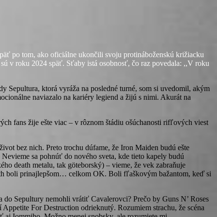
äť po tom, ako oficiálne ukončili svoju protináboženskú križiacku
r sú v roku 2024 späť. Sťaby istá osobnosť, čo raz povedala: ,,V roku
y Sepultura, ktorá vyráža na posledné turné, som si uvedomil, akým
cionálne naviazalo na kariéry legiend a žijú s nimi. Akurát na
ých fans žije ešte viac – v rôznom štádiu ošúchanosti rifľových viest
 život bez nich. Preto trochu dúfame, že Iron Maiden budú ešte
y. Nevieme sa pohnúť do nového sveta, kde tieto kapely budú
ého death metalu, tak göteborský) – vieme, že vek zabraňuje
bath boli prinajlepšom… celkom OK. Boli fľaškovým bažantom, keď si
 sa do Sepultury nemohli vrátiť Cavalerovci? Prečo by Guns N’ Roses
í Appetite For Destruction odrieknutý. Rozumiem strachu, že scéna
ať aj Iommiho. Možno menej snobsky, ale rozumiete mi.