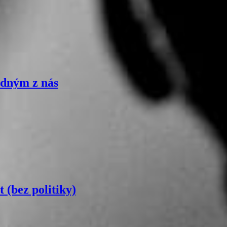
edným z nás
(bez politiky)