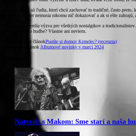
Konzervatívci sú ľudia, ktorí chcú zachovať to tradičné, často preto, 
poriadku. Slayer nemusia nikomu nič dokazovať a ak si ešte zahrajú, 
Toto je teda menšia výzva pre všetkých nostalgikov a tradicionalistov
Hovorím ešte o hudbe? Vlastne ani neviem.
Predchádzajúci článok
Pustíte si domov Krmelec? (recenzia)
Nasledujúci článok
Albumové novinky v marci 2024
Súvisiace
Natvrdo s Makom: Sme starí a naša hu