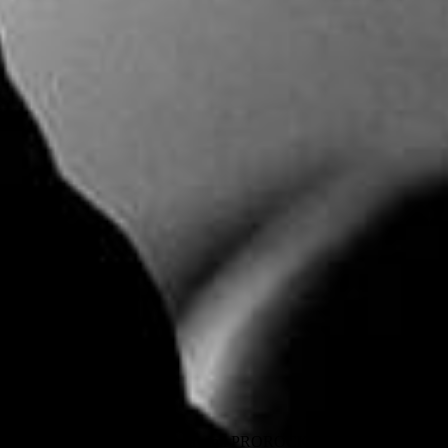
r.sk je chránený autorskými právami PROROCKER, autorov pôvodných m