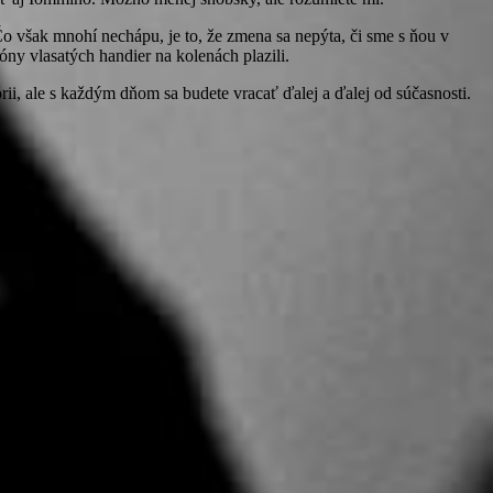
. Čo však mnohí nechápu, je to, že zmena sa nepýta, či sme s ňou v
óny vlasatých handier na kolenách plazili.
rii, ale s každým dňom sa budete vracať ďalej a ďalej od súčasnosti.