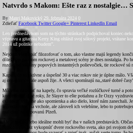
Natvrdo s Makom: Ešte raz z nostalgi
By
Matej Makovický
29. februára 2024
0
Zdieľať
Facebook
Twitter
Google+
Pinterest
LinkedIn
Email
Len prednedávnom som na týchto stránkach podpichoval koniec-nekoni
výpravu a gitarista Kerry King ohlásil svoj sólový projekt, vrátane k
2014 už politike nebudem”.
Nejdem však opäť filozofovať o tom, ako vlastne majú legendy konči
dôležitým palivom rockovej a metalovej scény je dnes nostalgia. Po h
rozdiel od väčšiny popových instantných polievočiek, tie rockové sú n
Kapiel, čo sú aktívne a úspešné 30 a viac rokov nie je úplne málo. Vša
aj organizmov, ale aspoň žije. A všetci spomínajú na,,staré dobré časy
Môžeme nadávať na kapely, čo spravia veľké rozlúčkové turné a potom s
koncertovať dlhé roky, že Slayer to ešte potiahnu a že Ozzy vyzdrav
existovať výlučne ako spomienka a ako dielo, ktoré nám zanechali. J
legendám byť na vrchole, ale zároveň ich velebíme, lebo to potrebu
mal chuť na čapovanú Plzeň.
Ale je to OK, lebo ideálne mohli byť iba v našich predstavách. Obča
nemohli ešte raz vykopnúť dvere rockového sveta, ako pri svojom deb
bez týchto pojmov bude vyzerať a znieť inak, avšak verte tomu, že 