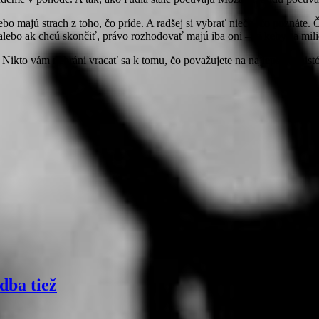
lebo majú strach z toho, čo príde. A radšej si vybrať niečo, čo poznáte
alebo ak chcú skončiť, právo rozhodovať majú iba oni – aj keby sa mili
. Nikto vám nebráni vracať sa k tomu, čo považujete na najlepšie v histó
dba tiež