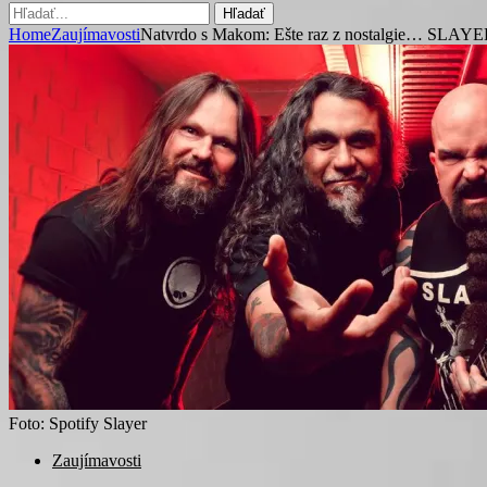
Hľadať
Home
Zaujímavosti
Natvrdo s Makom: Ešte raz z nostalgie… SLA
Foto: Spotify Slayer
Zaujímavosti