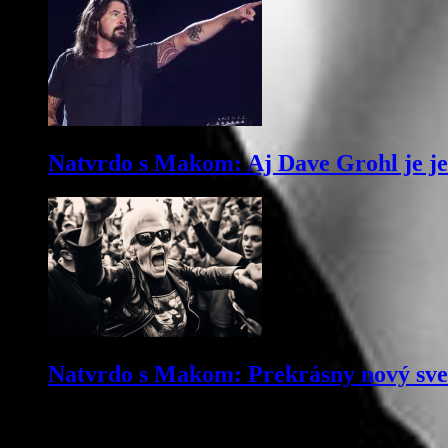
Natvrdo s Makom: Aj Dave Grohl je j
Natvrdo s Makom: Prekrásny nový svet 
Komentujte