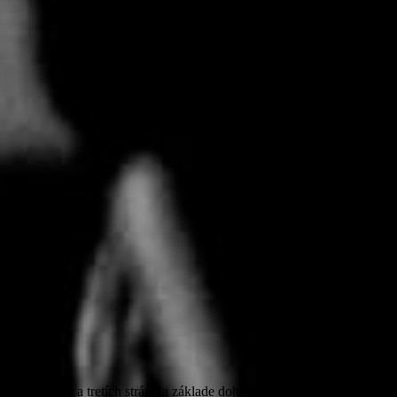
ateriálov a tretích strán na základe dohody s redakciou. Doslovné