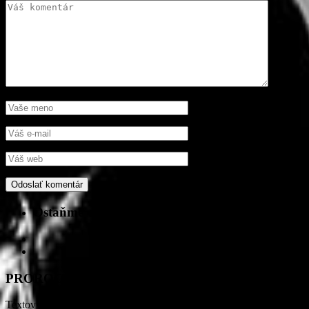
Ostaňme v kontakte
PROROCKER
Textový, obrazový a iný dostupný obsah na stránkach www.prorocke