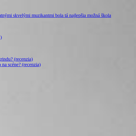
mi skvelými muzikantmi bola tá najlepšia možná škola
)
rindu? (recenzia)
o na scéne? (recenzia)