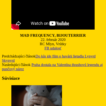
MAD FREQUENCY, BIJOUTERRIER
22. február 2020
RC Mlyn, Vrútky
FB udalosť
Predchádzajúci článok
Do kín ide film o havárii lietadla Lynyrd
Skynyrd
Nasledujúci článok
Praha dostala na Valentína thrashovú legendu aj
punčový nárez
Súvisiace