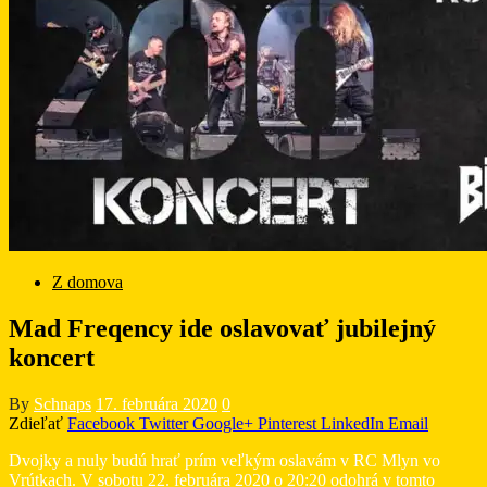
Z domova
Mad Freqency ide oslavovať jubilejný
koncert
By
Schnaps
17. februára 2020
0
Zdieľať
Facebook
Twitter
Google+
Pinterest
LinkedIn
Email
Dvojky a nuly budú hrať prím veľkým oslavám v RC Mlyn vo
Vrútkach. V sobotu 22. februára 2020 o 20:20 odohrá v tomto