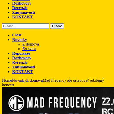
Rozhovory
Recenzie
Zaujímavosti
KONTAKT
Hľadať
Close
Novinky
Z domova
Zo sveta
Reportáže
Rozhovory
Recenzie
Zaujímavosti
KONTAKT
Home
Novinky
Z domova
Mad Freqency ide oslavovať jubilejný
koncert