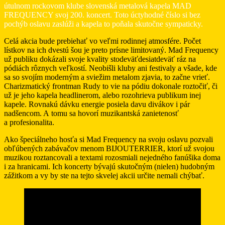
útulnom rockovom klube slovenská metalová kapela MAD
FREQUENCY svoj 200. koncert. Toto úctyhodné číslo si bez
pochýb oslavu zaslúži a kapela to poňala skutočne sympaticky.
Celá akcia bude prebiehať vo veľmi rodinnej atmosfére. Počet
lístkov na ich dvestú šou je preto prísne limitovaný. Mad Frequency
už publiku dokázali svoje kvality stodeväťdesiatdeväť ráz na
pódiách rôznych veľkostí. Neobišli kluby ani festivaly a všade, kde
sa so svojím moderným a sviežim metalom zjavia, to začne vrieť.
Charizmatický frontman Rudy to vie na pódiu dokonale roztočiť, či
už je jeho kapela headlinerom, alebo rozohrieva publikum inej
kapele. Rovnakú dávku energie posiela davu divákov i pár
nadšencom. A tomu sa hovorí muzikantská zanietenosť
a profesionalita.
Ako špeciálneho hosťa si Mad Frequency na svoju oslavu pozvali
obľúbených zabávačov menom BIJOUTERRIER, ktorí už svojou
muzikou roztancovali a textami rozosmiali nejedného fanúšika doma
i za hranicami. Ich koncerty bývajú skutočným (nielen) hudobným
zážitkom a vy by ste na tejto skvelej akcii určite nemali chýbať.