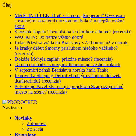
Čítaj
MARTIN BÍLEK: Hrať s Timom „Ripperom“ Owensom
a ostatnými skvelými muzikantmi bola tá najlepšia možná
škola
Spoznáte kapelu Therapist na ich druhom albume? (recenzia)
WACKEN: Do tretice všetko dobré
Judas Priest sa vrátia do Bratislavy s Airbourne už v utorok
Je krátky debut Smorny prísľubom niečoho väčšieho?
(recenzia)
Dokáže Mohyla zaplniť prázdne miesto? (recenzia)
Gloom prichádza s novým albumom po šiestich rokoch
V septembri zahalí Bratislavu nórska hmla Taake
Je novinka Sleeping Deficit vhodným vstupom do sveta
death/grindu? (recenzia)
Potvrdzuje Pavel Škarpa aj s projektom Scarp svoje silné
miesto na scéne? (recenzia)
Navigácia
Novinky
Z domova
Zo sveta
Reportáže