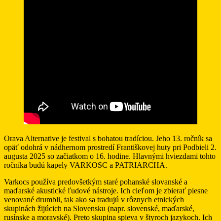
Orava Alternative je festival s bohatou tradíciou. Jeho 13. ročník sa
opäť odohrá v nádhernom prostredí Františkovej huty pri Podbieli 2.
augusta 2025 so začiatkom o 16. hodine. Hlavnými hviezdami tohto
ročníka budú kapely VARKOSC a PATRIARCHA.
Varkocs používa predovšetkým staré pohanské slovanské a
maďarské akustické ľudové nástroje. Ich cieľom je zbierať piesne
venované drumbli, tak ako sa tradujú v rôznych etnických
skupinách žijúcich na Slovensku (napr. slovenské, maďarské,
rusínske a moravské). Preto skupina spieva v štyroch jazykoch. Ich