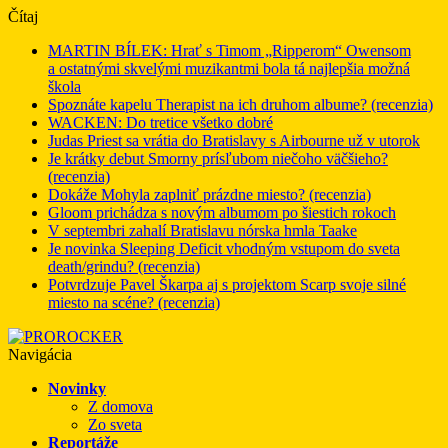
Čítaj
MARTIN BÍLEK: Hrať s Timom „Ripperom“ Owensom
a ostatnými skvelými muzikantmi bola tá najlepšia možná
škola
Spoznáte kapelu Therapist na ich druhom albume? (recenzia)
WACKEN: Do tretice všetko dobré
Judas Priest sa vrátia do Bratislavy s Airbourne už v utorok
Je krátky debut Smorny prísľubom niečoho väčšieho?
(recenzia)
Dokáže Mohyla zaplniť prázdne miesto? (recenzia)
Gloom prichádza s novým albumom po šiestich rokoch
V septembri zahalí Bratislavu nórska hmla Taake
Je novinka Sleeping Deficit vhodným vstupom do sveta
death/grindu? (recenzia)
Potvrdzuje Pavel Škarpa aj s projektom Scarp svoje silné
miesto na scéne? (recenzia)
Navigácia
Novinky
Z domova
Zo sveta
Reportáže