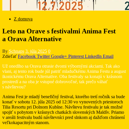
Z domova
Leto na Orave s festivalmi Anima Fest
a Orava Alternative
By
Schnaps
3. júla 2025
0
Zdieľať
Facebook
Twitter
Google+
Pinterest
LinkedIn
Email
Už onedlho sa Orava otrasie dvomi výbornými akciami. Tak ako
vlani, aj tento rok bude júl patriť mladučkému Anima Festu a august
ikonickému Orava Alternative. Oba festivaly sa konajú v krásnom
prostredí a na oba je vstupné dobrovoľné, tak prečo váhať
s návštevou?
Anima Fest je mladý benefičný festival, ktorého tretí ročník sa bude
konať v sobotu 12. júla 2025 od 12:30 vo vynovených priestoroch
Tilia Resortu pri Dolnom Kubíne. Návštevu festivalu je tak možné
spojiť s pobytom v krásnych chatkách slovenských Maldív. Priamo
v areáli festivalu budú návštevníci pred slnkom aj dažďom chránení
veľkokapacitným stanom.