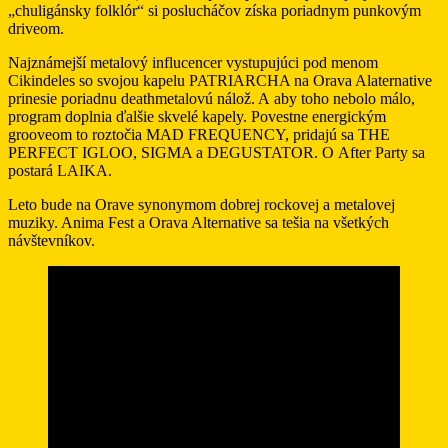
„chuligánsky folklór“ si poslucháčov získa poriadnym punkovým
driveom.
Najznámejší metalový influcencer vystupujúci pod menom
Cikindeles so svojou kapelu PATRIARCHA na Orava Alaternative
prinesie poriadnu deathmetalovú nálož. A aby toho nebolo málo,
program doplnia ďalšie skvelé kapely. Povestne energickým
grooveom to roztočia MAD FREQUENCY, pridajú sa THE
PERFECT IGLOO, SIGMA a DEGUSTATOR. O After Party sa
postará LAIKA.
Leto bude na Orave synonymom dobrej rockovej a metalovej
muziky. Anima Fest a Orava Alternative sa tešia na všetkých
návštevníkov.