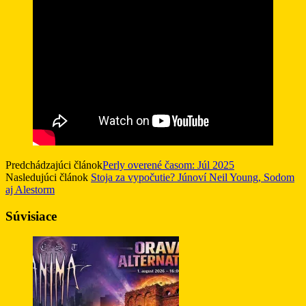
Predchádzajúci článok
Perly overené časom: Júl 2025
Nasledujúci článok
Stoja za vypočutie? Júnoví Neil Young, Sodom
aj Alestorm
Súvisiace