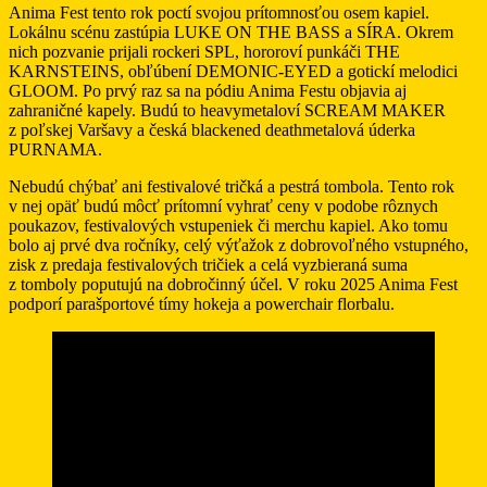
Anima Fest tento rok poctí svojou prítomnosťou osem kapiel.
Lokálnu scénu zastúpia LUKE ON THE BASS a SÍRA. Okrem
nich pozvanie prijali rockeri SPL, hororoví punkáči THE
KARNSTEINS, obľúbení DEMONIC-EYED a gotickí melodici
GLOOM. Po prvý raz sa na pódiu Anima Festu objavia aj
zahraničné kapely. Budú to heavymetaloví SCREAM MAKER
z poľskej Varšavy a česká blackened deathmetalová úderka
PURNAMA.
Nebudú chýbať ani festivalové tričká a pestrá tombola. Tento rok
v nej opäť budú môcť prítomní vyhrať ceny v podobe rôznych
poukazov, festivalových vstupeniek či merchu kapiel. Ako tomu
bolo aj prvé dva ročníky, celý výťažok z dobrovoľného vstupného,
zisk z predaja festivalových tričiek a celá vyzbieraná suma
z tomboly poputujú na dobročinný účel. V roku 2025 Anima Fest
podporí parašportové tímy hokeja a powerchair florbalu.