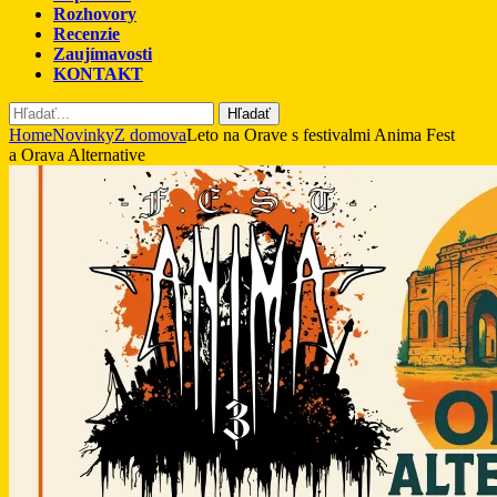
Rozhovory
Recenzie
Zaujímavosti
KONTAKT
Hľadať
Home
Novinky
Z domova
Leto na Orave s festivalmi Anima Fest
a Orava Alternative